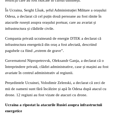
restricții care au fost ridicate în cursul dimineții.
În Ucraina, Serghi Lîsak, șeful Administrației Militare a orașului
Odesa, a declarat că cel puțin două persoane au fost rănite în
atacurile rusești asupra orașului portuar, care au avariat și
infrastructura și clădirile civile.
Compania privată ucraineană de energie DTEK a declarat că
infrastructura energetică din oraș a fost afectată, descriind
pagubele ca fiind „extrem de grave”.
Guvernatorul Nipropetrovsk, Oleksandr Ganja, a declarat că o
întreprindere privată, clădiri administrative, case și mașini au fost
avariate în centrul administrativ al regiunii.
Președintele Ucrainei, Volodimir Zelenski, a declarat că zeci de
mii de oameni sunt fără încălzire și apă în Odesa după atacul cu
drone. 12 regiuni au fost vizate de atacuri cu drone.
Ucraina a ripostat la atacurile Rusiei asupra infrastructuii
energetice