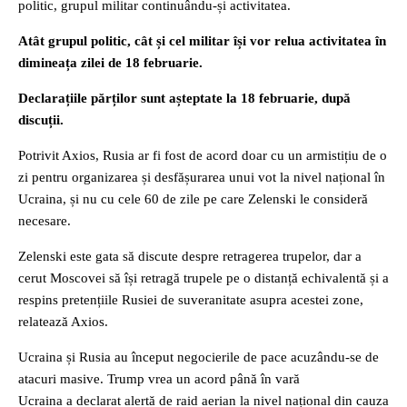
politic, grupul militar continuându-și activitatea.
Atât grupul politic, cât și cel militar își vor relua activitatea în
dimineața zilei de 18 februarie.
Declarațiile părților sunt așteptate la 18 februarie, după
discuții.
Potrivit Axios, Rusia ar fi fost de acord doar cu un armistițiu de o
zi pentru organizarea și desfășurarea unui vot la nivel național în
Ucraina, și nu cu cele 60 de zile pe care Zelenski le consideră
necesare.
Zelenski este gata să discute despre retragerea trupelor, dar a
cerut Moscovei să își retragă trupele pe o distanță echivalentă și a
respins pretențiile Rusiei de suveranitate asupra acestei zone,
relatează Axios.
Ucraina și Rusia au început negocierile de pace acuzându-se de
atacuri masive. Trump vrea un acord până în vară
Ucraina a declarat alertă de raid aerian la nivel național din cauza