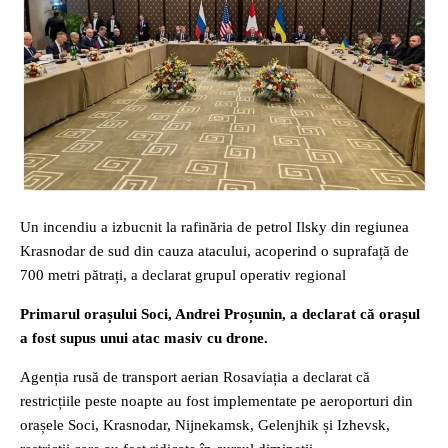
Un incendiu a izbucnit la rafinăria de petrol Ilsky din regiunea
Krasnodar de sud din cauza atacului, acoperind o suprafață de
700 metri pătrați, a declarat grupul operativ regional
Primarul orașului Soci, Andrei Proșunin, a declarat că orașul
a fost supus unui atac masiv cu drone.
Agenția rusă de transport aerian Rosaviația a declarat că
restricțiile peste noapte au fost implementate pe aeroporturi din
orașele Soci, Krasnodar, Nijnekamsk, Gelenjhik și Izhevsk,