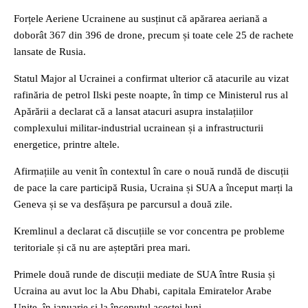
Forțele Aeriene Ucrainene au susținut că apărarea aeriană a
doborât 367 din 396 de drone, precum și toate cele 25 de rachete
lansate de Rusia.
Statul Major al Ucrainei a confirmat ulterior că atacurile au vizat
rafinăria de petrol Ilski peste noapte, în timp ce Ministerul rus al
Apărării a declarat că a lansat atacuri asupra instalațiilor
complexului militar-industrial ucrainean și a infrastructurii
energetice, printre altele.
Afirmațiile au venit în contextul în care o nouă rundă de discuții
de pace la care participă Rusia, Ucraina și SUA a început marți la
Geneva și se va desfășura pe parcursul a două zile.
Kremlinul a declarat că discuțiile se vor concentra pe probleme
teritoriale și că nu are așteptări prea mari.
Primele două runde de discuții mediate de SUA între Rusia și
Ucraina au avut loc la Abu Dhabi, capitala Emiratelor Arabe
Unite, în ianuarie și la începutul acestei luni.