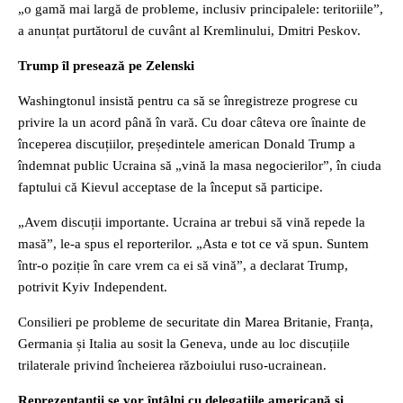
„o gamă mai largă de probleme, inclusiv principalele: teritoriile”,
a anunțat purtătorul de cuvânt al Kremlinului, Dmitri Peskov.
Trump îl presează pe Zelenski
Washingtonul insistă pentru ca să se înregistreze progrese cu
privire la un acord până în vară. Cu doar câteva ore înainte de
începerea discuțiilor, președintele american Donald Trump a
îndemnat public Ucraina să „vină la masa negocierilor”, în ciuda
faptului că Kievul acceptase de la început să participe.
„Avem discuții importante. Ucraina ar trebui să vină repede la
masă”, le-a spus el reporterilor. „Asta e tot ce vă spun. Suntem
într-o poziție în care vrem ca ei să vină”, a declarat Trump,
potrivit Kyiv Independent.
Consilieri pe probleme de securitate din Marea Britanie, Franța,
Germania și Italia au sosit la Geneva, unde au loc discuțiile
trilaterale privind încheierea războiului ruso-ucrainean.
Reprezentanții se vor întâlni cu delegațiile americană și