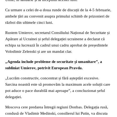
Ca urmare a celei de-a doua runde de discuții de la 4-5 februarie,
ambele țări au convenit asupra primului schimb de prizonieri de
război din ultimele cinci luni.
Rustem Umierov, secretarul Consiliului Național de Securitate și
Apărare al Ucrainei și șeful delegației ucrainene a declarat că
echipa sa lucrează în cadrul unui cadru aprobat de președintele
Volodimir Zelenski și are un mandat clar.
„Agenda include probleme de securitate și umanitare”, a
subliniat Umierov, potrivit European Pravda.
„Lucrăm constructiv, concentrat și fără așteptări excesive.
Sarcina noastră este să promovăm la maximum acele soluții care
pot aduce o pace durabilă mai aproape”, a concluzionat șeful
delegației.
Moscova cere predarea întregii regiuni Donbas. Delegația rusă,
condusă de Vladimir Medinski, consilierul lui Putin, va discuta