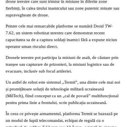
drone terestre care sunt trimise în misiune în diferite zone
fierbinți, în calea tirului inamicului sau zone puternic minate sau
supravegheate de drone.
Printre cele mai remarcabile platforme se numără Droid TW-
7.62, un sistem robotizat terestru care demonstrat recent
capacitatea sa de a captura soldați inamici fără a expune niciun
operator uman riscului direct.
Dronele terestre pot participa la misiuni de asalt, de căutare prin
tranșee sau capturare de prizonieri, la misiuni logistice sau de
evacuare, inclusiv sub focul artileriei.
Un astfel de robot este sistemul „Termit”, una dintre cele mai noi
și promițătoare soluții de tehnologie militară ucraineană
(MilTech), fiind conceput ca un „cal de povară” multifuncțional
pentru prima linie a frontului, scrie publicația ucraineană.
În ceea ce privește armamentul, platforma Termit se bazează pe
un modul de luptă telecomandat, echipat de regulă cu o