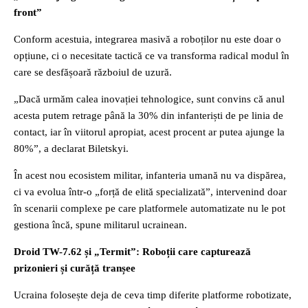
front”
Conform acestuia, integrarea masivă a roboților nu este doar o
opțiune, ci o necesitate tactică ce va transforma radical modul în
care se desfășoară războiul de uzură.
„Dacă urmăm calea inovației tehnologice, sunt convins că anul
acesta putem retrage până la 30% din infanteriști de pe linia de
contact, iar în viitorul apropiat, acest procent ar putea ajunge la
80%”, a declarat Biletskyi.
În acest nou ecosistem militar, infanteria umană nu va dispărea,
ci va evolua într-o „forță de elită specializată”, intervenind doar
în scenarii complexe pe care platformele automatizate nu le pot
gestiona încă, spune militarul ucrainean.
Droid TW-7.62 și „Termit”: Roboții care capturează
prizonieri și curăță tranșee
Ucraina folosește deja de ceva timp diferite platforme robotizate,