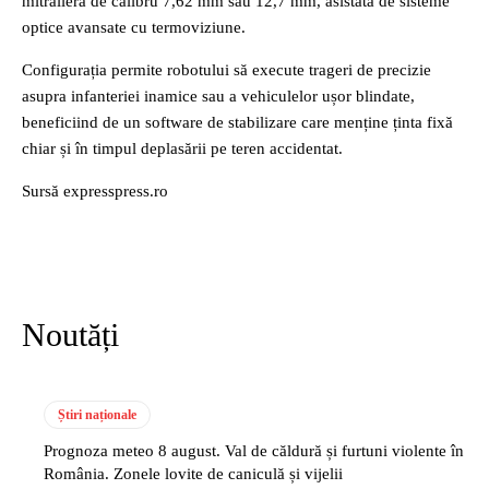
mitralieră de calibru 7,62 mm sau 12,7 mm, asistată de sisteme
optice avansate cu termoviziune.
Configurația permite robotului să execute trageri de precizie
asupra infanteriei inamice sau a vehiculelor ușor blindate,
beneficiind de un software de stabilizare care menține ținta fixă
chiar și în timpul deplasării pe teren accidentat.
Sursă expresspress.ro
Noutăți
Știri naționale
Prognoza meteo 8 august. Val de căldură și furtuni violente în
România. Zonele lovite de caniculă și vijelii