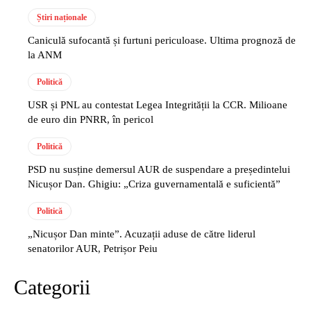
Știri naționale
Caniculă sufocantă și furtuni periculoase. Ultima prognoză de
la ANM
Politică
USR și PNL au contestat Legea Integrității la CCR. Milioane
de euro din PNRR, în pericol
Politică
PSD nu susține demersul AUR de suspendare a președintelui
Nicușor Dan. Ghigiu: „Criza guvernamentală e suficientă”
Politică
„Nicușor Dan minte”. Acuzații aduse de către liderul
senatorilor AUR, Petrișor Peiu
Categorii