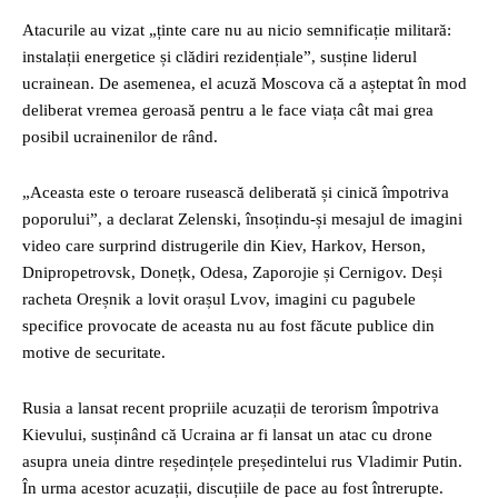
Atacurile au vizat „ținte care nu au nicio semnificație militară:
instalații energetice și clădiri rezidențiale”, susține liderul
ucrainean. De asemenea, el acuză Moscova că a așteptat în mod
deliberat vremea geroasă pentru a le face viața cât mai grea
posibil ucrainenilor de rând.
„Aceasta este o teroare rusească deliberată și cinică împotriva
poporului”, a declarat Zelenski, însoțindu-și mesajul de imagini
video care surprind distrugerile din Kiev, Harkov, Herson,
Dnipropetrovsk, Donețk, Odesa, Zaporojie și Cernigov. Deși
racheta Oreșnik a lovit orașul Lvov, imagini cu pagubele
specifice provocate de aceasta nu au fost făcute publice din
motive de securitate.
Rusia a lansat recent propriile acuzații de terorism împotriva
Kievului, susținând că Ucraina ar fi lansat un atac cu drone
asupra uneia dintre reședințele președintelui rus Vladimir Putin.
În urma acestor acuzații, discuțiile de pace au fost întrerupte.