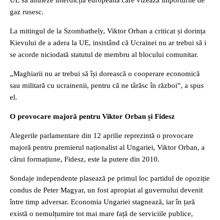
UE să anuleze interdicția europeană care vizează importurile de
gaz rusesc.
La mitingul de la Szombathely, Viktor Orban a criticat și dorința
Kievului de a adera la UE, insistând că Ucrainei nu ar trebui să i
se acorde niciodată statutul de membru al blocului comunitar.
„Maghiarii nu ar trebui să își dorească o cooperare economică
sau militară cu ucrainenii, pentru că ne târăsc în război”, a spus
el.
O provocare majoră pentru Viktor Orban și Fidesz
Alegerile parlamentare din 12 aprilie reprezintă o provocare
majoră pentru premierul naționalist al Ungariei, Viktor Orban, a
cărui formațiune, Fidesz, este la putere din 2010.
Sondaje independente plasează pe primul loc partidul de opoziție
condus de Peter Magyar, un fost apropiat al guvernului devenit
între timp adversar. Economia Ungariei stagnează, iar în țară
există o nemulțumire tot mai mare față de serviciile publice,