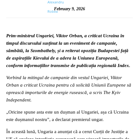
February 9, 2026
Prim-ministrul Ungariei, Viktor Orban, a criticat Ucraina în
timpul discursului susținut la un eveniment de campanie,
sâmbătă, la Szombathely, și a reiterat opoziția Budapestei față
de aspirațiile Kievului de a adera la Uniunea Europeană,
conform informațiilor transmise de publicația regională Index.
Vorbind la mitingul de campanie din vestul Ungariei, Viktor
Orban a criticat Ucraina pentru că solicită Uniunii Europene să
oprească importurile de energie rusească, a scris The Kyiv
Independent.
„Oricine spune asta este un dușman al Ungariei, așa că Ucraina
este dușmanul nostru”, a declarat premierul ungar.
În această lună, Ungaria a anunțat că a cerut Curții de Justiție a