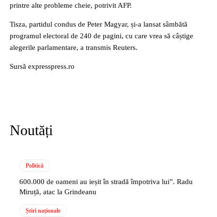
printre alte probleme cheie, potrivit AFP.
Tisza, partidul condus de Peter Magyar, și-a lansat sâmbătă
programul electoral de 240 de pagini, cu care vrea să câștige
alegerile parlamentare, a transmis Reuters.
Sursă expresspress.ro
Noutăți
Politică
600.000 de oameni au ieșit în stradă împotriva lui”. Radu
Miruță, atac la Grindeanu
Știri naționale