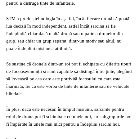
pentru a distruge ținte de infanterie.
STM a produs tehnologia în așa fel, încât fiecare dronă să poată
lua decizii în mod independent, astfel încât sarcina să fie
îndeplinită chiar dacă o altă dronă sau o parte a dronelor din
grup, sau chiar un grup separat, dintr-un motiv sau altul, nu
poate îndeplini misiunea atribuită.
Se susține că dronele dintr-un roi pot fi echipate cu diferite tipuri
de focoase/muniții și sunt capabile să distingă între ținte, alegând
să lovească pe cea care este potrivită focosului cu care este
înarmată, fie că este vorba de ținte de infanterie sau de vehicule
blindate.
În plus, dacă este necesar, în timpul misiunii, sarcinile pentru
roiul de drone pot fi schimbate cu unele noi, iar subgrupurile pot
fi împărțite în unele mai mici pentru a îndeplini sarcini noi.