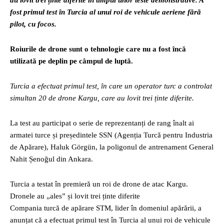
au lovit trei ținte diferite în timpul unor teste demonstrative. A
fost primul test în Turcia al unui roi de vehicule aeriene fără
pilot, cu focos.
Roiurile de drone sunt o tehnologie care nu a fost încă
utilizată pe deplin pe câmpul de luptă.
Turcia a efectuat primul test, în care un operator turc a controlat
simultan 20 de drone Kargu, care au lovit trei ținte diferite.
La test au participat o serie de reprezentanți de rang înalt ai
armatei turce și președintele SSN (Agenția Turcă pentru Industria
de Apărare), Haluk Görgün, la poligonul de antrenament General
Nahit Șenoğul din Ankara.
Turcia a testat în premieră un roi de drone de atac Kargu.
Dronele au „ales” și lovit trei ținte diferite
Compania turcă de apărare STM, lider în domeniul apărării, a
anunțat că a efectuat primul test în Turcia al unui roi de vehicule