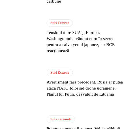
cărbune
Stiri Externe
Tensiuni între SUA și Europa.
Washingtonul a vândut euro în secret
pentru a salva yenul japonez, iar BCE
reacționează
Stiri Externe
Avertisment fără precedent. Rusia ar putea
ataca NATO folosind drone ucrainene.
Planul lui Putin, dezvăluit de Lituania
Știri naționale
Prognoza meteo 8 august. Val de căldură