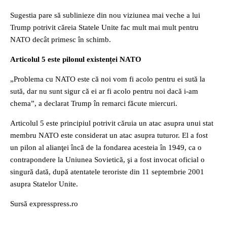
Sugestia pare să sublinieze din nou viziunea mai veche a lui
Trump potrivit căreia Statele Unite fac mult mai mult pentru
NATO decât primesc în schimb.
Articolul 5 este pilonul existenței NATO
„Problema cu NATO este că noi vom fi acolo pentru ei sută la
sută, dar nu sunt sigur că ei ar fi acolo pentru noi dacă i-am
chema”, a declarat Trump în remarci făcute miercuri.
Articolul 5 este principiul potrivit căruia un atac asupra unui stat
membru NATO este considerat un atac asupra tuturor. El a fost
un pilon al alianţei încă de la fondarea acesteia în 1949, ca o
contrapondere la Uniunea Sovietică, şi a fost invocat oficial o
singură dată, după atentatele teroriste din 11 septembrie 2001
asupra Statelor Unite.
Sursă expresspress.ro