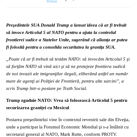
Preşedintele SUA Donald Trump a lansat ideea că ar fi trebuit
să invoce Articolul 5 al NATO pentru a ajuta la controlul
frontierei sudice a Statelor Unite, sugerând că alianţa ar putea
fi folosită pentru a consolida securitatea la graniţa SUA.
„Poate că ar fi trebuit să testăm NATO: să invocăm Articolul 5 şi
să forţăm NATO să vină aici şi să ne protejeze frontiera sudică
de noi invazii ale imigranţilor ilegali, eliberând astfel un număr
mare de agenţi ai Poliţiei de Frontieră, pentru alte sarcini”, a
scris Trump într-o postare pe Truth Social.
Trump zguduie NATO: Vrea să folosească Articolul 5 pentru
securizarea graniței cu Mexicul
Postarea preşedintelui vine în contextul revenirii sale din Elveţia,
unde a participat la Forumul Economic Mondial şi s-a întâlnit cu
secretarul general al NATO, Mark Rutte, conform PROTV.