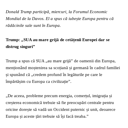
Donald Trump participă, miercuri, la Forumul Economic
Mondial de la Davos. El a spus că iubește Europa pentru că
rădăcinile sale sunt în Europa.
Trump: „SUA au mare grijă de cetățenii Europei dar se
distrug singuri”
Trump a spus că SUA „au mare grijă” de oamenii din Europa,
menționând moștenirea sa scoțiană și germană în cadrul familiei
și spunând că „credem profund în legăturile pe care le
împărtășim cu Europa ca civilizație”.
„De aceea, probleme precum energia, comerțul, imigrația și
creșterea economică trebuie să fie preocupări centrale pentru
oricine dorește să vadă un Occident puternic și unit, deoarece
Europa și aceste țări trebuie să își facă treaba.”