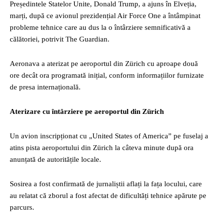
Președintele Statelor Unite, Donald Trump, a ajuns în Elveția,
marți, după ce avionul prezidențial Air Force One a întâmpinat
probleme tehnice care au dus la o întârziere semnificativă a
călătoriei, potrivit The Guardian.
Aeronava a aterizat pe aeroportul din Zürich cu aproape două
ore decât ora programată inițial, conform informațiilor furnizate
de presa internațională.
Aterizare cu întârziere pe aeroportul din Zürich
Un avion inscripționat cu „United States of America” pe fuselaj a
atins pista aeroportului din Zürich la câteva minute după ora
anunțată de autoritățile locale.
Sosirea a fost confirmată de jurnaliștii aflați la fața locului, care
au relatat că zborul a fost afectat de dificultăți tehnice apărute pe
parcurs.