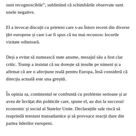
sunt recognoscibile”, subliniind că schimbările observate sunt
unele negative.
El a invocat discuții cu prieteni care s-au întors recent din diverse
țări europene și care i-ar fi spus că nu mai recunosc locurile
vizitate odinioară.
Deși a evitat să numească state anume, mesajul său a fost clar
critic. Trump a insistat că nu dorește să insulte pe nimeni și a
afirmat că are o afecțiune reală pentru Europa, însă consideră că
direcția actuală este una greșită.
În opinia sa, continentul se confruntă cu probleme serioase și ar
avea de învățat din politicile care, spune el, au dus la succesul
economic și social al Statelor Unite. Declarațiile sale riscă să
reaprindă tensiuni transatlantice și să provoace reacții dure din
partea liderilor europeni.