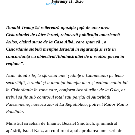
February 11, 2026
Donald Trump își reiterează opoziția față de anexarea
Cisiordaniei de către Israel, relatează publicația americană
Axios, citând surse de la Casa Albă, care spun că „o
Cisiordanie stabilă menține Israelul în siguranță și este în
concordanță cu obiectivul Administrației de a realiza pacea în
regiune”.
Acum două zile, la sfârșitul unei ședințe a Cabinetului pe tema
securității, Israelul și-a anunțat intenția de a-și extinde controlul
în Cisiordania în zone care, conform Acordurilor de la Oslo, ar
trebui să fie sub controlul total sau parțial al Autorității
Palestiniene, notează ziarul La Repubblica, potrivit Rador Radio
România.
Ministrul israelian de finanțe, Bezalel Smotrich, și ministrul
apărării, Israel Katz, au confirmat apoi aprobarea unei serii de