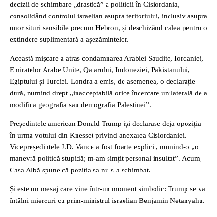
decizii de schimbare „drastică” a politicii în Cisiordania,
consolidând controlul israelian asupra teritoriului, inclusiv asupra
unor situri sensibile precum Hebron, și deschizând calea pentru o
extindere suplimentară a așezămintelor.
Această mișcare a atras condamnarea Arabiei Saudite, Iordaniei,
Emiratelor Arabe Unite, Qatarului, Indoneziei, Pakistanului,
Egiptului și Turciei. Londra a emis, de asemenea, o declarație
dură, numind drept „inacceptabilă orice încercare unilaterală de a
modifica geografia sau demografia Palestinei”.
Președintele american Donald Trump își declarase deja opoziția
în urma votului din Knesset privind anexarea Cisiordaniei.
Vicepreședintele J.D. Vance a fost foarte explicit, numind-o „o
manevră politică stupidă; m-am simțit personal insultat”. Acum,
Casa Albă spune că poziția sa nu s-a schimbat.
Și este un mesaj care vine într-un moment simbolic: Trump se va
întâlni miercuri cu prim-ministrul israelian Benjamin Netanyahu.