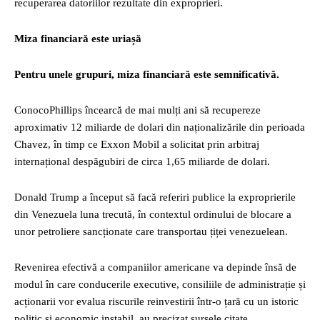
recuperarea datoriilor rezultate din exproprieri.
Miza financiară este uriașă
Pentru unele grupuri, miza financiară este semnificativă.
ConocoPhillips încearcă de mai mulți ani să recupereze
aproximativ 12 miliarde de dolari din naționalizările din perioada
Chavez, în timp ce Exxon Mobil a solicitat prin arbitraj
internațional despăgubiri de circa 1,65 miliarde de dolari.
Donald Trump a început să facă referiri publice la exproprierile
din Venezuela luna trecută, în contextul ordinului de blocare a
unor petroliere sancționate care transportau țiței venezuelean.
Revenirea efectivă a companiilor americane va depinde însă de
modul în care conducerile executive, consiliile de administrație și
acționarii vor evalua riscurile reinvestirii într-o țară cu un istoric
politic și economic instabil, au precizat sursele citate.