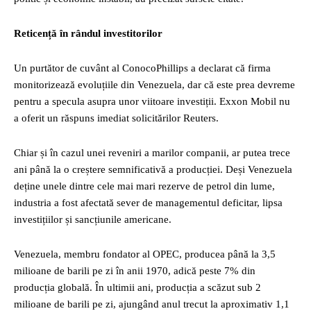
Reticență în rândul investitorilor
Un purtător de cuvânt al ConocoPhillips a declarat că firma
monitorizează evoluțiile din Venezuela, dar că este prea devreme
pentru a specula asupra unor viitoare investiții. Exxon Mobil nu
a oferit un răspuns imediat solicitărilor Reuters.
Chiar și în cazul unei reveniri a marilor companii, ar putea trece
ani până la o creștere semnificativă a producției. Deși Venezuela
deține unele dintre cele mai mari rezerve de petrol din lume,
industria a fost afectată sever de managementul deficitar, lipsa
investițiilor și sancțiunile americane.
Venezuela, membru fondator al OPEC, producea până la 3,5
milioane de barili pe zi în anii 1970, adică peste 7% din
producția globală. În ultimii ani, producția a scăzut sub 2
milioane de barili pe zi, ajungând anul trecut la aproximativ 1,1