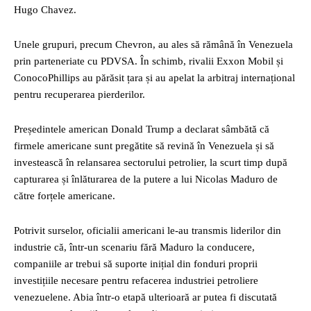
Hugo Chavez.
Unele grupuri, precum Chevron, au ales să rămână în Venezuela
prin parteneriate cu PDVSA. În schimb, rivalii Exxon Mobil și
ConocoPhillips au părăsit țara și au apelat la arbitraj internațional
pentru recuperarea pierderilor.
Președintele american Donald Trump a declarat sâmbătă că
firmele americane sunt pregătite să revină în Venezuela și să
investească în relansarea sectorului petrolier, la scurt timp după
capturarea și înlăturarea de la putere a lui Nicolas Maduro de
către forțele americane.
Potrivit surselor, oficialii americani le-au transmis liderilor din
industrie că, într-un scenariu fără Maduro la conducere,
companiile ar trebui să suporte inițial din fonduri proprii
investițiile necesare pentru refacerea industriei petroliere
venezuelene. Abia într-o etapă ulterioară ar putea fi discutată