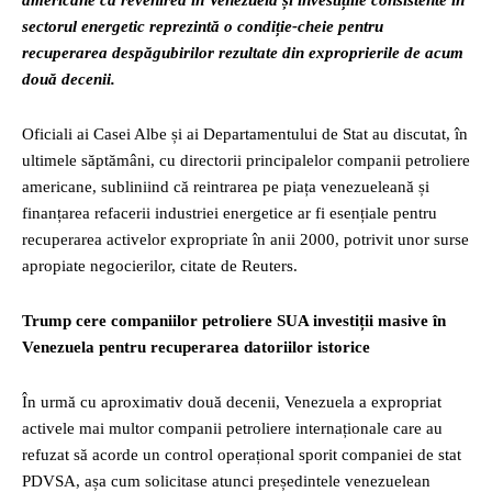
americane că revenirea în Venezuela și investițiile consistente în
sectorul energetic reprezintă o condiție-cheie pentru
recuperarea despăgubirilor rezultate din exproprierile de acum
două decenii.
Oficiali ai Casei Albe și ai Departamentului de Stat au discutat, în
ultimele săptămâni, cu directorii principalelor companii petroliere
americane, subliniind că reintrarea pe piața venezueleană și
finanțarea refacerii industriei energetice ar fi esențiale pentru
recuperarea activelor expropriate în anii 2000, potrivit unor surse
apropiate negocierilor, citate de Reuters.
Trump cere companiilor petroliere SUA investiții masive în
Venezuela pentru recuperarea datoriilor istorice
În urmă cu aproximativ două decenii, Venezuela a expropriat
activele mai multor companii petroliere internaționale care au
refuzat să acorde un control operațional sporit companiei de stat
PDVSA, așa cum solicitase atunci președintele venezuelean