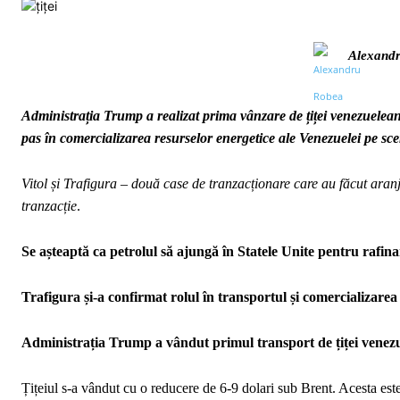
Alexand
Administrația Trump a realizat prima vânzare de țiței venezuelean
pas în comercializarea resurselor energetice ale Venezuelei pe sce
Vitol și Trafigura – două case de tranzacționare care au făcut aranj
tranzacție
.
Se așteaptă ca petrolul să ajungă în Statele Unite pentru rafin
Trafigura și-a confirmat rolul în transportul și comercializarea 
Administrația Trump a vândut primul transport de țiței venez
Țițeiul s-a vândut cu o reducere de 6-9 dolari sub Brent. Acesta este