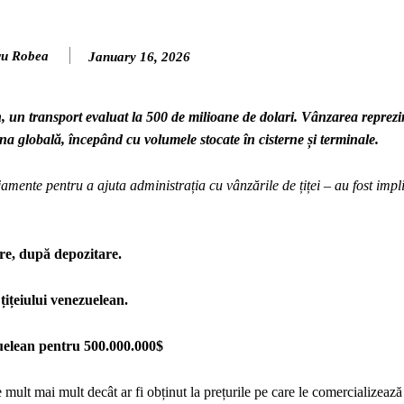
ru Robea
January 16, 2026
, un transport evaluat la 500 de milioane de dolari. Vânzarea reprezi
na globală, începând cu volumele stocate în cisterne și terminale.
amente pentru a ajuta administrația cu vânzările de țiței – au fost impl
are, după depozitare.
țițeiului venezuelean.
uelean pentru 500.000.000$
 mult mai mult decât ar fi obținut la prețurile pe care le comercializează