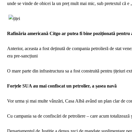
unde se vinde de obicei la un preț mult mai mic, sub pretextul că e „
Rafinăria americană Citgo ar putea fi bine poziționată pentru a 
Anterior, aceasta a fost deținută de compania petrolieră de stat ve
era pre-sancțiuni
O mare parte din infrastructura sa a fost construită pentru țițeiuri
Forțele SUA au mai confiscat un petrolier, a șasea navă
Vor urma și mai multe vânzări, Casa Albă având un plan clar de contr
Cu campania sa de confiscări de petroliere – care acum totalizează ș
Departamentul de Justiție a depus zeci de mandate suplimentare pent