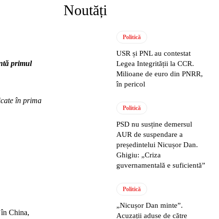
Noutăți
Politică
USR și PNL au contestat
ntă primul
Legea Integrității la CCR.
Milioane de euro din PNRR,
în pericol
icate în prima
Politică
PSD nu susține demersul
AUR de suspendare a
președintelui Nicușor Dan.
Ghigiu: „Criza
guvernamentală e suficientă”
Politică
„Nicușor Dan minte”.
 în China,
Acuzații aduse de către