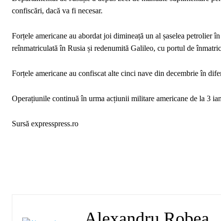
confiscări, dacă va fi necesar.
Forțele americane au abordat joi dimineață un al șaselea petrolier în
reînmatriculată în Rusia și redenumită Galileo, cu portul de înmatr
Forțele americane au confiscat alte cinci nave din decembrie în diferi
Operațiunile continuă în urma acțiunii militare americane de la 3 i
Sursă expresspress.ro
Alexandru Robea