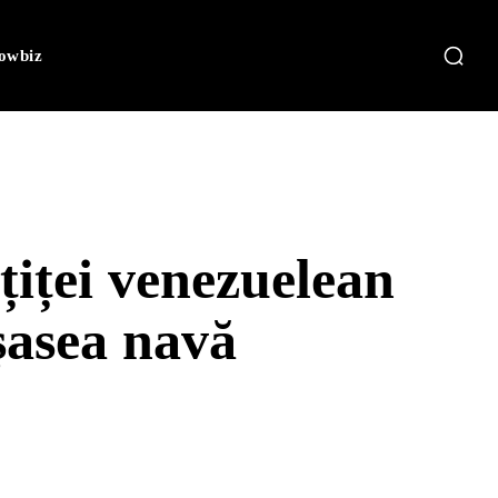
owbiz
iței venezuelean
șasea navă