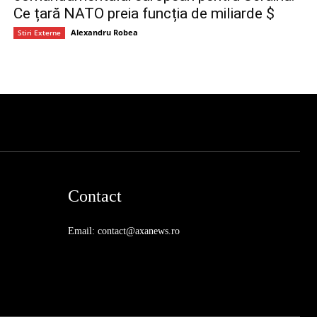
Ce țară NATO preia funcția de miliarde $
Alexandru Robea
Stiri Externe
Contact
Email: contact@axanews.ro