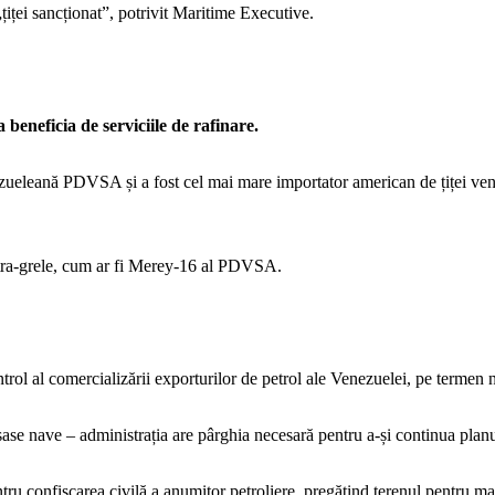
țiței sancționat”, potrivit Maritime Executive.
beneficia de serviciile de rafinare.
nezueleană PDVSA și a fost cel mai mare importator american de țiței ve
 extra-grele, cum ar fi Merey-16 al PDVSA.
ol al comercializării exporturilor de petrol ale Venezuelei, pe termen n
ase nave – administrația are pârghia necesară pentru a-și continua planu
ru confiscarea civilă a anumitor petroliere, pregătind terenul pentru ma