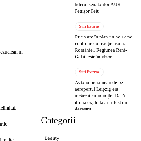
liderul senatorilor AUR,
Petrișor Peiu
Stiri Externe
Rusia are în plan un nou atac
cu drone cu reacție asupra
României. Regiunea Reni-
nezuelean în
Galați este în vizor
Stiri Externe
Avionul ucrainean de pe
aeroportul Leipzig era
încărcat cu muniție. Dacă
drona exploda ar fi fost un
elimitat.
dezastru
Categorii
rile.
Beauty
i multe