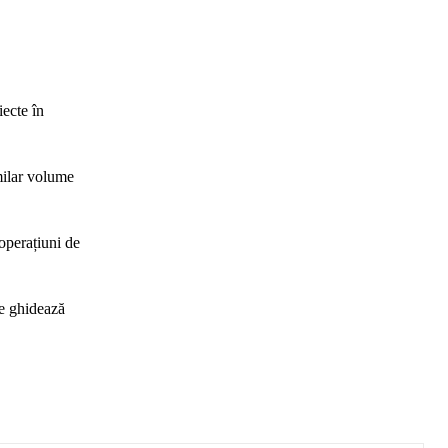
ecte în
milar volume
operațiuni de
re ghidează