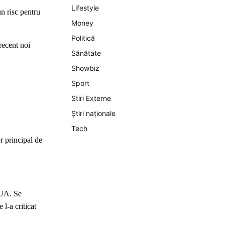
Lifestyle
un risc pentru
Money
Politică
recent noi
Sănătate
Showbiz
Sport
Stiri Externe
Știri naționale
Tech
r principal de
 SUA. Se
 l-a criticat