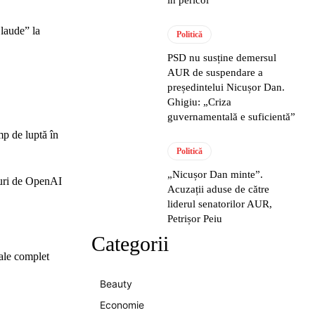
Claude” la
Politică
PSD nu susține demersul
AUR de suspendare a
președintelui Nicușor Dan.
Ghigiu: „Criza
guvernamentală e suficientă”
mp de luptă în
Politică
„Nicușor Dan minte”.
ături de OpenAI
Acuzații aduse de către
liderul senatorilor AUR,
Petrișor Peiu
Categorii
tale complet
Beauty
Economie