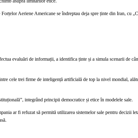
schimb asupra limitărilor etice.
e Forțelor Aeriene Americane se îndreptau deja spre ținte din Iran, cu „
ua evaluări de informații, a identifica ținte și a simula scenarii de câ
re cele trei firme de inteligență artificială de top la nivel mondial, al
tuțională”, integrând principii democratice și etice în modelele sale.
nia ar fi refuzat să permită utilizarea sistemelor sale pentru decizii le
asă.