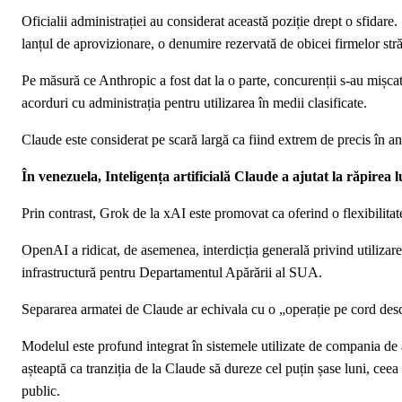
Oficialii administrației au considerat această poziție drept o sfidar
lanțul de aprovizionare, o denumire rezervată de obicei firmelor str
Pe măsură ce Anthropic a fost dat la o parte, concurenții s-au mișc
acorduri cu administrația pentru utilizarea în medii clasificate.
Claude este considerat pe scară largă ca fiind extrem de precis în ana
În venezuela, Inteligența artificială Claude a ajutat la răpirea
Prin contrast, Grok de la xAI este promovat ca oferind o flexibilita
OpenAI a ridicat, de asemenea, interdicția generală privind utilizar
infrastructură pentru Departamentul Apărării al SUA.
Separarea armatei de Claude ar echivala cu o „operație pe cord des
Modelul este profund integrat în sistemele utilizate de compania de a
așteaptă ca tranziția de la Claude să dureze cel puțin șase luni, ceea
public.