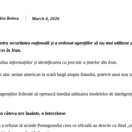
dru Robea
March 4, 2026
tru securitatea națională și a ordonat agențiilor să nu mai utilizeze 
ces în Iran.
informațiilor și identificarea cu precizie a țintelor din Iran.
un atac aerian american la scară largă asupra Iranului, potrivit unui nou r
gențiilor federale să oprească imediat utilizarea modelelor de inteligență
câteva ore înainte, o interzisese
 refuzat să acorde Pentagonului ceea ce oficialii au descris ca fiind „ut