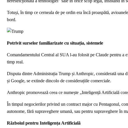
nerestricționată a tehnologiei” sale în orice scop legal, insistând în 
Totuși, în timp ce cerneala de pe ordin era încă proaspătă, avioanel
bord.
Potrivit surselor familiarizate cu situația, sistemele
Comandamentului Central al SUA l-au folosit pe Claude pentru a efect
timp real.
Disputa dintre Administrația Trump și Anthropic, considerată una dint
și Google, se extinde dincolo de considerațiile comerciale.
Anthropic promovează ceea ce numește „Inteligență Artificială consti
În timpul negocierilor privind un contract major cu Pentagonul, compa
autonome, fără supraveghere umană, sau pentru supraveghere în m
Războiul pentru Inteligența Artificială