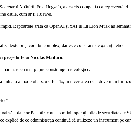
e. Secretarul Apărării, Pete Hegseth, a descris compania ca reprezentând 
ăine ostile, cum ar fi Huawei.
at rapid. Rapoartele arată că OpenAI și xAI-ul lui Elon Musk au semnat 
liza textelor și codului complex, dar este constrâns de garanții etice.
 lui președintelui Nicolas Maduro.
te mai mare cu mai puține constrângeri ideologice.
ea militară a modelului său GPT-4o, în încercarea de a deveni un furnizo
chis”
naliză a datelor Palantir, care a sprijinit operațiunile de securitate ale
 ce explică de ce administrația continuă să utilizeze un instrument pe care