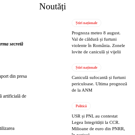
Noutăți
Știri naționale
Prognoza meteo 8 august.
Val de căldură și furtuni
arma secretă
violente în România. Zonele
lovite de caniculă și vijelii
Știri naționale
aport din presa
Caniculă sufocantă și furtuni
periculoase. Ultima prognoză
de la ANM
 artificială de
Politică
USR și PNL au contestat
Legea Integrității la CCR.
ilizarea
Milioane de euro din PNRR,
în pericol