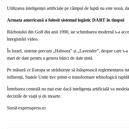
Utilizarea inteligenței artificiale pe câmpul de luptă nu este nouă, 
Armata americană a folosit sistemul logistic DART în timpul
Războiului din Golf din anii 1990, iar schimbarea modernă s-a accel
înregistrări video.
În Israel, sisteme precum „Habsora” și „Lavender”, despre care s-a 
mari de date pentru a genera bănci de date țintă.
Pe măsură ce Europa se străduiește să înăsprească reglementarea inte
influență, Statele Unite trec printr-o transformare tehnologică rapidă
Întrebarea centrală nu mai este dacă inteligența artificială va modela
deciziile de viață și de moarte.
Sursă expresspress.ro