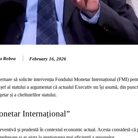
u Robea
February 16, 2026
rnare să solicite intervenția Fondului Monetar Internațional (FMI) pentr
 șef al statului a argumentat că actualul Executiv nu își asumă, din punc
tar și a cheltuielilor statului.
netar Internațional”
reventivă și prudentă în contextul economic actual. Acesta consideră că 
 redresare și ar ajuta la gestionarea mai eficientă a resurselor.