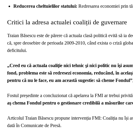
Reducerea cheltuielilor statului:
Redresarea economiei prin tăie
Critici la adresa actualei coaliții de guvernare
Traian Băsescu este de părere că actuala clasă politică evită să ia de
că, spre deosebire de perioada 2009-2010, când exista o criză global
deficitului.
„Cred eu că actuala coaliţie nici tehnic şi nici politic nu îşi 
fond, problema este să redresezi economia, reducând, în acelaşi ti
pentru că nu le face, eu am această sugestie: să cheme Fondul”
Fostul președinte a concluzionat că apelarea la FMI ar trebui privi
aş chema Fondul pentru o gestionare credibilă a măsurilor car
Articolul Traian Băsescu propune intervenția FMI: Coaliția nu își a
dată în Comunicate de Presă.