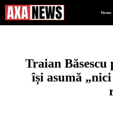
Home
Traian Băsescu 
își asumă „nici