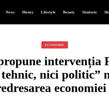
News
Money
Lifestyle
Beauty
Sănătate
Sh
ECONOMIE
propune intervenția 
 tehnic, nici politic”
redresarea economie