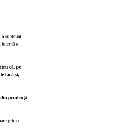
 a subliniat
 internă a
ntru că, pe
e facă şi,
 din prudenţă
pare prima