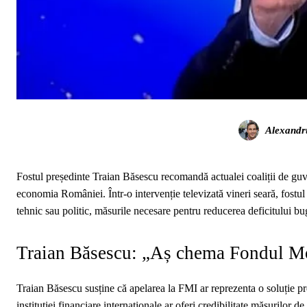
Alexandr
Fostul președinte Traian Băsescu recomandă actualei coaliții de guve
economia României. Într-o intervenție televizată vineri seară, fostul
tehnic sau politic, măsurile necesare pentru reducerea deficitului buge
Traian Băsescu: „Aș chema Fondul Mo
Traian Băsescu susține că apelarea la FMI ar reprezenta o soluție p
instituției financiare internaționale ar oferi credibilitate măsurilor de