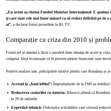
„Eu acum aş chema Fondul Monetar Internaţional. E spaima asta
şi care sunt cele mai bune măsuri ca să reduci deficitul pe de o
ai”
, a declarat fostul președinte la B1 TV.
Comparație cu criza din 2010 și prob
Fostul șef al statului a făcut o paralelă între situația de acum și 
colapsul. Deși recunoaște că în prezent piețele financiare sunt desch
Potrivit analizei sale, principalele motive pentru care România ar 
Accesul la „bani ieftini”:
Împrumuturile de la FMI au dobânzi mu
Reducerea costurilor cu datoria:
Băsescu afirmă că România a 
la 20 de miliarde.
Expertiză tehnică:
Ordonarea activităților care vizează reducere