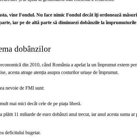
, vine Fondul. Nu face nimic Fondul decât îţi ordonează măsurile
 parte, iar pe de altă parte să diminuezi dobânzile la împrumuturile
lema dobânzilor
criza economică din 2010, când România a apelat la un împrumut extern pen
ise, acesta atrage atenția asupra costurilor uriașe de împrumut.
avea nevoie de FMI sunt:
lt mai mici decât cele de pe piața liberă.
plătit 11 miliarde de euro dobânzi anul trecut, iar anul acesta suma ar
a deficitului bugetar.