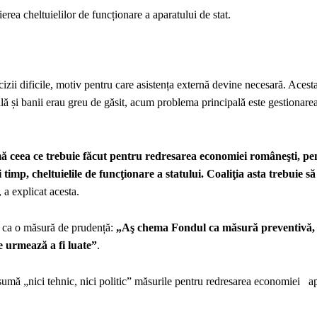
rea cheltuielilor de funcționare a aparatului de stat.
cizii dificile, motiv pentru care asistența externă devine necesară. Acesta
ă și banii erau greu de găsit, acum problema principală este gestionarea
asumă ceea ce trebuie făcut pentru redresarea economiei româneşti, pe
mp, cheltuielile de funcţionare a statului. Coaliţia asta trebuie să l
, a explicat acesta.
tă ca o măsură de prudență:
„Aş chema Fondul ca măsură preventivă,
e urmează a fi luate”
.
sumă „nici tehnic, nici politic” măsurile pentru redresarea economiei a