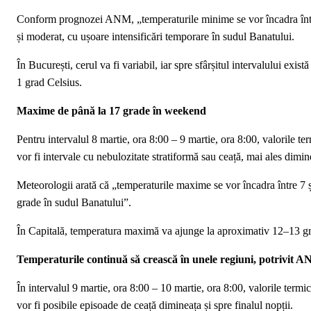
Conform prognozei ANM, „temperaturile minime se vor încadra între -
și moderat, cu ușoare intensificări temporare în sudul Banatului.
În București, cerul va fi variabil, iar spre sfârșitul intervalului exist
1 grad Celsius.
Maxime de până la 17 grade în weekend
Pentru intervalul 8 martie, ora 8:00 – 9 martie, ora 8:00, valorile te
vor fi intervale cu nebulozitate stratiformă sau ceață, mai ales dimin
Meteorologii arată că „temperaturile maxime se vor încadra între 7 și
grade în sudul Banatului”.
În Capitală, temperatura maximă va ajunge la aproximativ 12–13 grad
Temperaturile continuă să crească în unele regiuni, potrivit 
În intervalul 9 martie, ora 8:00 – 10 martie, ora 8:00, valorile termi
vor fi posibile episoade de ceață dimineața și spre finalul nopții.