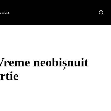
owbiz
Vreme neobișnuit
rtie