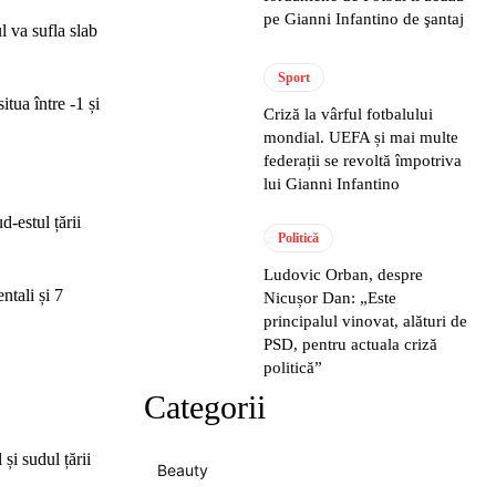
pe Gianni Infantino de şantaj
 va sufla slab
Sport
itua între -1 și
Criză la vârful fotbalului
mondial. UEFA și mai multe
federații se revoltă împotriva
lui Gianni Infantino
d-estul țării
Politică
Ludovic Orban, despre
ntali și 7
Nicușor Dan: „Este
principalul vinovat, alături de
PSD, pentru actuala criză
politică”
Categorii
și sudul țării
Beauty