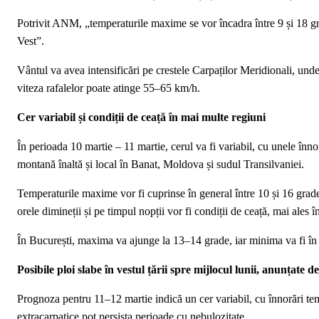
Potrivit ANM, „temperaturile maxime se vor încadra între 9 și 18 gra
Vest”.
Vântul va avea intensificări pe crestele Carpaților Meridionali, unde
viteza rafalelor poate atinge 55–65 km/h.
Cer variabil și condiții de ceață în mai multe regiuni
În perioada 10 martie – 11 martie, cerul va fi variabil, cu unele înnor
montană înaltă și local în Banat, Moldova și sudul Transilvaniei.
Temperaturile maxime vor fi cuprinse în general între 10 și 16 grade,
orele dimineții și pe timpul nopții vor fi condiții de ceață, mai ales î
În București, maxima va ajunge la 13–14 grade, iar minima va fi în j
Posibile ploi slabe în vestul țării spre mijlocul lunii, anunțate
Prognoza pentru 11–12 martie indică un cer variabil, cu înnorări tempo
extracarpatice pot persista perioade cu nebulozitate.