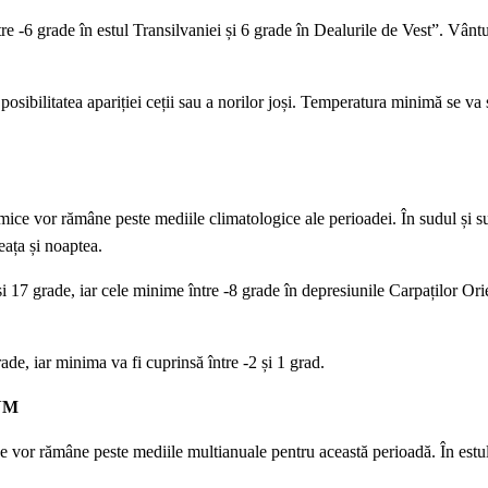
6 grade în estul Transilvaniei și 6 grade în Dealurile de Vest”. Vântul
ă posibilitatea apariției ceții sau a norilor joși. Temperatura minimă se va s
rmice vor rămâne peste mediile climatologice ale perioadei. În sudul și su
eața și noaptea.
 17 grade, iar cele minime între -8 grade în depresiunile Carpaților Orie
e, iar minima va fi cuprinsă între -2 și 1 grad.
ANM
ce vor rămâne peste mediile multianuale pentru această perioadă. În estul 