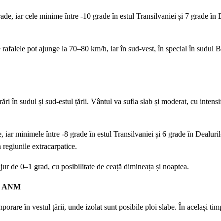
de, iar cele minime între -10 grade în estul Transilvaniei și 7 grade în 
 rafalele pot ajunge la 70–80 km/h, iar în sud-vest, în special în sudul B
ări în sudul și sud-estul țării. Vântul va sufla slab și moderat, cu intensi
 iar minimele între -8 grade în estul Transilvaniei și 6 grade în Dealuril
n regiunile extracarpatice.
ur de 0–1 grad, cu posibilitate de ceață dimineața și noaptea.
 de ANM
rare în vestul țării, unde izolat sunt posibile ploi slabe. În același timp