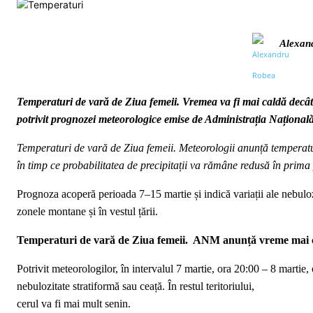
Alexan
Temperaturi de vară de Ziua femeii. Vremea va fi mai caldă decât
potrivit prognozei meteorologice emise de Administrația Naționa
Temperaturi de vară de Ziua femeii. Meteorologii anunță temperatu
în timp ce probabilitatea de precipitații va rămâne redusă în prima 
Prognoza acoperă perioada 7–15 martie și indică variații ale nebulozi
zonele montane și în vestul țării.
Temperaturi de vară de Ziua femeii. ANM anunță vreme mai c
Potrivit meteorologilor, în intervalul 7 martie, ora 20:00 – 8 martie, o
nebulozitate stratiformă sau ceață. În restul teritoriului,
cerul va fi mai mult senin.