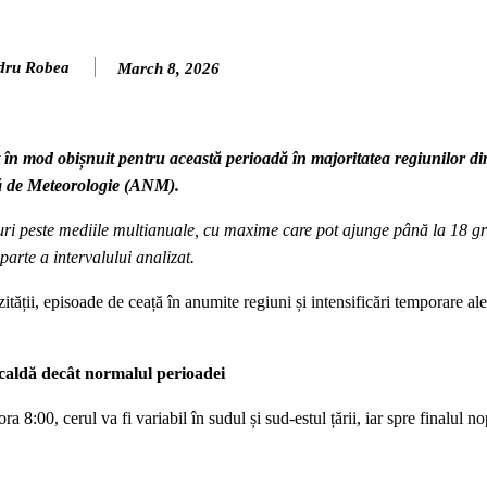
dru Robea
March 8, 2026
 în mod obișnuit pentru această perioadă în majoritatea regiunilor 
lă de Meteorologie (ANM).
ri peste mediile multianuale, cu maxime care pot ajunge până la 18 gr
parte a intervalului analizat.
tății, episoade de ceață în anumite regiuni și intensificări temporare ale
aldă decât normalul perioadei
ra 8:00, cerul va fi variabil în sudul și sud-estul țării, iar spre finalul no