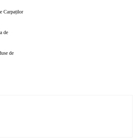
e Carpaților
ea de
eduse de