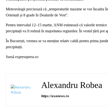
Meteorologii precizează că „temperaturile maxime se vor încadra în g
Orientali și 8 grade în Dealurile de Vest”.
Pentru intervalul 12–15 martie, ANM estimează că valorile termice v
precipitații va fi redusă în majoritatea regiunilor. În vestul țării pot a
În București, vremea se va menține relativ caldă pentru prima jumăta
precipitații.
Sursă expresspress.ro
Alexandru Robea
https://axanews.ro