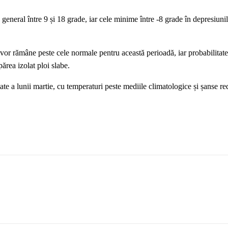
eneral între 9 și 18 grade, iar cele minime între -8 grade în depresiunil
or rămâne peste cele normale pentru această perioadă, iar probabilitat
părea izolat ploi slabe.
te a lunii martie, cu temperaturi peste mediile climatologice și șanse r