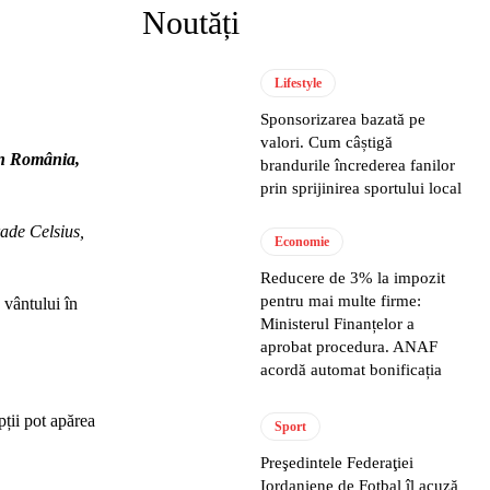
Noutăți
Lifestyle
Sponsorizarea bazată pe
valori. Cum câștigă
din România,
brandurile încrederea fanilor
prin sprijinirea sportului local
ade Celsius,
Economie
Reducere de 3% la impozit
pentru mai multe firme:
 vântului în
Ministerul Finanțelor a
aprobat procedura. ANAF
acordă automat bonificația
pții pot apărea
Sport
Preşedintele Federaţiei
Iordaniene de Fotbal îl acuză