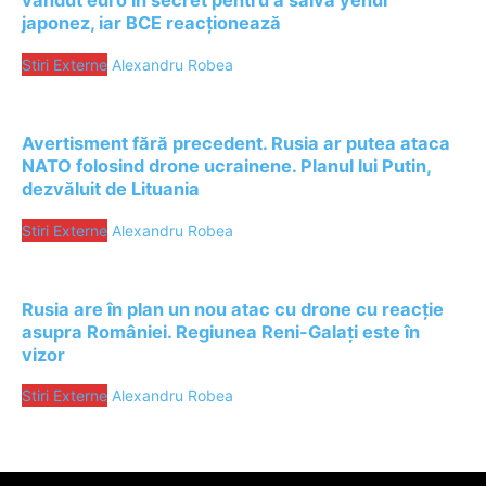
vândut euro în secret pentru a salva yenul
japonez, iar BCE reacționează
Stiri Externe
Alexandru Robea
Avertisment fără precedent. Rusia ar putea ataca
NATO folosind drone ucrainene. Planul lui Putin,
dezvăluit de Lituania
Stiri Externe
Alexandru Robea
Rusia are în plan un nou atac cu drone cu reacție
asupra României. Regiunea Reni-Galați este în
vizor
Stiri Externe
Alexandru Robea