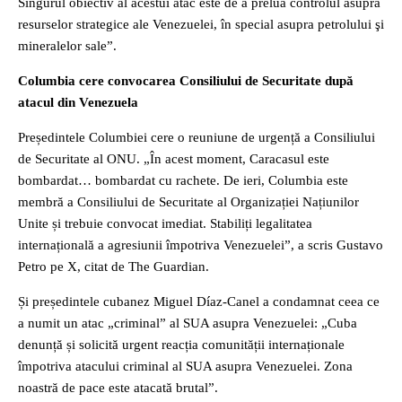
Singurul obiectiv al acestui atac este de a prelua controlul asupra
resurselor strategice ale Venezuelei, în special asupra petrolului şi
mineralelor sale”.
Columbia cere convocarea Consiliului de Securitate după
atacul din Venezuela
Președintele Columbiei cere o reuniune de urgență a Consiliului
de Securitate al ONU. „În acest moment, Caracasul este
bombardat… bombardat cu rachete. De ieri, Columbia este
membră a Consiliului de Securitate al Organizației Națiunilor
Unite și trebuie convocat imediat. Stabiliți legalitatea
internațională a agresiunii împotriva Venezuelei”, a scris Gustavo
Petro pe X, citat de The Guardian.
Și președintele cubanez Miguel Díaz-Canel a condamnat ceea ce
a numit un atac „criminal” al SUA asupra Venezuelei: „Cuba
denunță și solicită urgent reacția comunității internaționale
împotriva atacului criminal al SUA asupra Venezuelei. Zona
noastră de pace este atacată brutal”.