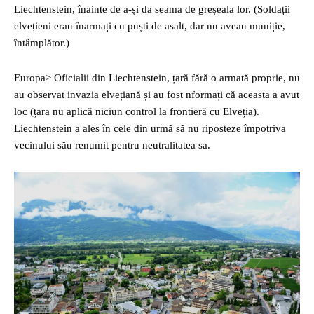
Liechtenstein, înainte de a-și da seama de greșeala lor. (Soldații
elvețieni erau înarmați cu puști de asalt, dar nu aveau muniție,
întâmplător.)
Europa> Oficialii din Liechtenstein, țară fără o armată proprie, nu
au observat invazia elvețiană și au fost nformați că aceasta a avut
loc (țara nu aplică niciun control la frontieră cu Elveția).
Liechtenstein a ales în cele din urmă să nu riposteze împotriva
vecinului său renumit pentru neutralitatea sa.