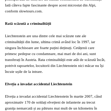
Iată câteva fapte fascinante despre acest microstat din Alpi,
conform slowtours.com.
Rată scăzută a criminalității
Liechtenstein are una dintre cele mai scăzute rate ale
criminalității din lume, ultima crimă având loc în 1997, iar
singura închisoare are foarte puțini deținuți. Cetățenii care
primesc pedepse cu condamnare, mai mari de doi ani, sunt
transferați în Austria. Rata criminalității este atât de scăzută încât,
potrivit rapoartelor, locuitorii din Liechtenstein nici măcar nu își
încuie ușile de la intrare.
Elveția a invadat accidental Liechtenstein
Elveția a invadat accidental Liechtenstein în martie 2007, când
aproximativ 170 de soldați elvețieni de infanterie au trecut
granița nemarcată și au pătruns mai mult de un kilometru în