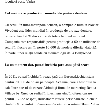
locuitori peste Vaduz.
Cel mai mare producător mondial de proteze dentare
Cu sediul în mini-metropola Schaan, o companie numită Ivoclar
Vivadent este lider mondial în producția de proteze dentare,
reprezentând 20% din vânzările totale la nivel mondial.
Compania este responsabilă pentru producția a 60 de milioane de
seturi în fiecare an, în peste 10.000 de modele diferite, datorită,
în parte, unei relații solide cu stomatologii de la Bollywood.
La un moment dat, puteai închiria țara asta până seara
În 2011, puteai închiria întreaga țară din EuropaLiechtenstein
pentru 70.000 de dolari pe noapte. Schema, care a fost pusă la
cale între site-ul de cazare Airbnb și firma de marketing Rent a
Village by Xnet, cu sediul în Liechtenstein, îți oferea cazare
pentru 150 de oaspeți, indicatoare rutiere personalizate, o cheie
simbolică a statului, o degustare de vinuri cu prințul Hans-Adam