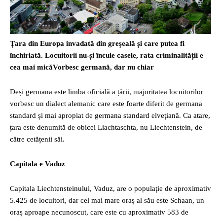
Țara din Europa invadată din greșeală și care putea fi
închiriată. Locuitorii nu-și încuie casele, rata criminalității e
cea mai micăVorbesc germană, dar nu chiar
Deși germana este limba oficială a țării, majoritatea locuitorilor
vorbesc un dialect alemanic care este foarte diferit de germana
standard și mai apropiat de germana standard elvețiană. Ca atare,
țara este denumită de obicei Liachtaschta, nu Liechtenstein, de
către cetățenii săi.
Capitala e Vaduz
Capitala Liechtensteinului, Vaduz, are o populație de aproximativ
5.425 de locuitori, dar cel mai mare oraș al său este Schaan, un
oraș aproape necunoscut, care este cu aproximativ 583 de