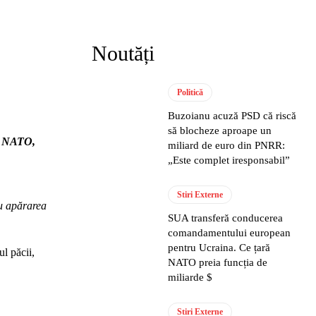
Noutăți
Politică
Buzoianu acuză PSD că riscă
să blocheze aproape un
or NATO,
miliard de euro din PNRR:
„Este complet iresponsabil”
Stiri Externe
ru apărarea
SUA transferă conducerea
comandamentului european
pentru Ucraina. Ce țară
l păcii,
NATO preia funcția de
miliarde $
Stiri Externe