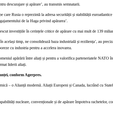
ru descurajare și apărare’, au transmis semnatarii.
are Rusia o reprezintă la adresa securității și stabilității euroatlantice 
ngajamentului de la Haga privind apărarea’.
cut investițiile în cerințele critice de apărare cu mai mult de 139 miliar
în același timp, ne consolidează baza industrială și reziliența’, au precizat
boreze cu industria pentru a accelera inovarea.
eniul apărării între aliați și pentru a valorifica parteneriatele NATO î
at liderii aliați.
ianței, conform Agerpres.
ică – o Alianță modernă. Aliații Europeni și Canada, lucrând cu Statele
bilități nucleare, convenționale și de apărare împotriva rachetelor, co