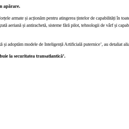
în apărare.
 forțele armate și acționăm pentru atingerea țintelor de capabilități în toa
ată aeriană și antirachetă, sisteme fără pilot, tehnologii de vârf și capabi
ă și adoptăm modele de Inteligență Artificială puternice’, au detaliat alia
uie la securitatea transatlantică’.