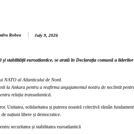
ndru Robea
July 9, 2026
 și stabilității euroatlantice, se arată în Declarația comună a lideril
lui NATO al Atlanticului de Nord.
reunit la Ankara pentru a reafirma angajamentul nostru de neclintit pent
entru relația transatlantică.
or. Unitatea, solidaritatea și puterea noastră colectivă rămân fundamentu
ei de națiuni libere și democratice.
u securitatea și stabilitatea euroatlantică