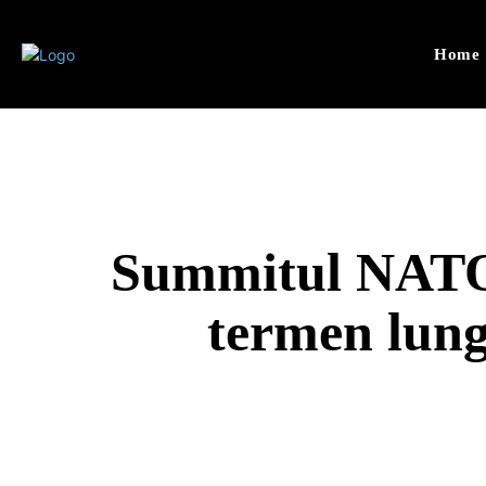
Home
Summitul NATO 
termen lung 