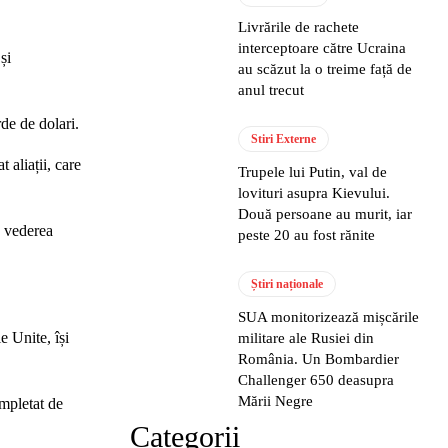
Livrările de rachete
interceptoare către Ucraina
și
au scăzut la o treime față de
anul trecut
de de dolari.
Stiri Externe
 aliații, care
Trupele lui Putin, val de
lovituri asupra Kievului.
Două persoane au murit, iar
n vederea
peste 20 au fost rănite
Știri naționale
SUA monitorizează mișcările
 Unite, își
militare ale Rusiei din
România. Un Bombardier
Challenger 650 deasupra
Mării Negre
mpletat de
Categorii