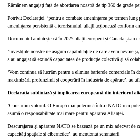
Rămânem angajați față de abordarea noastră de tip 360 de grade pent
Potrivit Declarației, ‘pentru a combate amenințarea pe termen lung pe c
amenințarea persistentă a terorismului, aliații acționează conform a
Documentul amintește că în 2025 aliații europeni și Canada și-au cres
‘Investițiile noastre ne asigură capabilitățile de care avem nevoie și, 
s-au angajat să extindă capacitatea de producție colectivă și să cola
‘Vom continua să lucrăm pentru a elimina barierele comerciale în dom
maximizării profunzimii și cooperării în industria de apărare’, au afirm
Declarația subliniază și implicarea europeană din interiorul al
‘Construim viitorul: O Europă mai puternică într-o NATO mai putern
asumă o responsabilitate mai mare pentru apărarea Alianței.
Descurajarea și apărarea NATO se bazează pe un mix adecvat de capa
capacități spațiale și cibernetice’, au menționat semnatarii.