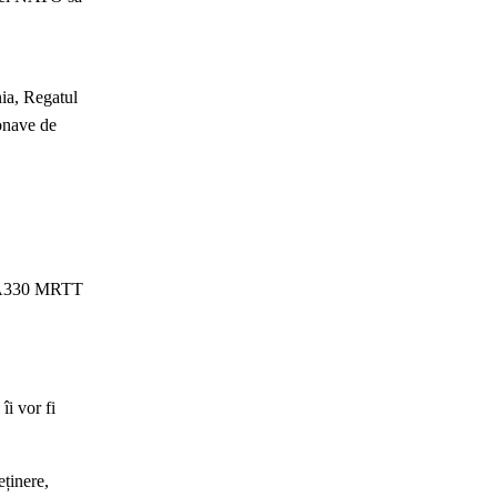
nia, Regatul
ronave de
ă A330 MRTT
i vor fi
eținere,