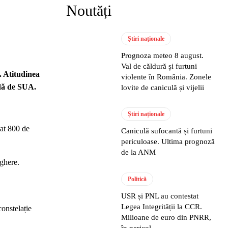
Noutăți
Știri naționale
Prognoza meteo 8 august.
Val de căldură și furtuni
. Atitudinea
violente în România. Zonele
ndă de SUA.
lovite de caniculă și vijelii
Știri naționale
at 800 de
Caniculă sufocantă și furtuni
periculoase. Ultima prognoză
de la ANM
eghere.
Politică
USR și PNL au contestat
Legea Integrității la CCR.
constelație
Milioane de euro din PNRR,
în pericol