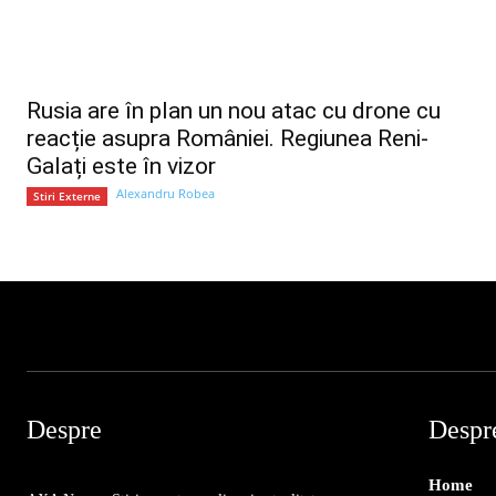
Rusia are în plan un nou atac cu drone cu
reacție asupra României. Regiunea Reni-
Galați este în vizor
Alexandru Robea
Stiri Externe
Despre
Despr
Home