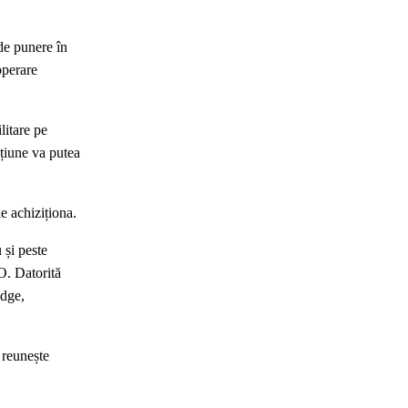
de punere în
operare
litare pe
cțiune va putea
e achiziționa.
 și peste
O. Datorită
idge,
 reunește