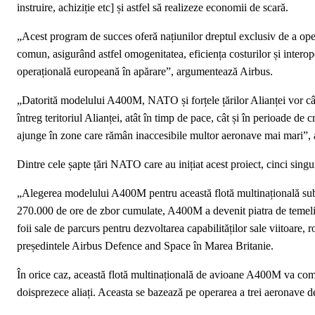
instruire, achiziție etc] și astfel să realizeze economii de scară.
„Acest program de succes oferă națiunilor dreptul exclusiv de a 
comun, asigurând astfel omogenitatea, eficiența costurilor și inter
operațională europeană în apărare”, argumentează Airbus.
„Datorită modelului A400M, NATO și forțele țărilor Alianței vor câșt
întreg teritoriul Alianței, atât în ​​timp de pace, cât și în perioade 
ajunge în zone care rămân inaccesibile multor aeronave mai mari”, a
Dintre cele șapte țări NATO care au inițiat acest proiect, cinci sing
„Alegerea modelului A400M pentru această flotă multinațională subli
270.000 de ore de zbor cumulate, A400M a devenit piatra de temeli
foii sale de parcurs pentru dezvoltarea capabilităților sale viitoare,
președintele Airbus Defence and Space în Marea Britanie.
În orice caz, această flotă multinațională de avioane A400M va comp
doisprezece aliați. Aceasta se bazează pe operarea a trei aeronave 