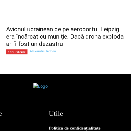
Avionul ucrainean de pe aeroportul Leipzig
era încărcat cu muniție. Dacă drona exploda
ar fi fost un dezastru
Alexandru Robea
Stiri Externe
e
Utile
Politica de confidențialitate