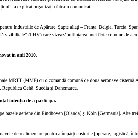
ațiuni”, a explicat organizația într-un comunicat.
ntru Industriile de Apărare. Șapte aliați – Franța, Belgia, Turcia, Spa
altă vizibilitate” (PHV) care vizează înființarea unei flote comune de ae
ovat în anii 2010.
inaționale MRTT (MMF) cu o comandă comună de două aeronave cistern
ia, Republica Cehă, Suedia și Danemarca.
țat intenția de a participa.
 bazele aeriene din Eindhoven [Olanda] și Köln [Germania]. Alte trei î
avele de realimentare pentru a împărți costurile [operare, logistică, într