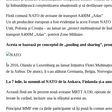
își îmbunătățească conștientizarea situațională și să desfășoare oper
Flotă comună NATO de avioane de transport A400M „Atlas”
Un alt producător european a fost evidențiat la acest Forum NATO pe
Unit, Polonia și Croația – au lansat un „proiect multinațional de în
transport A400M „Atlas”, potrivit Zone Militaire.
Acesta se bazează pe conceptul de „pooling and sharing”, prom
În 2016, Olanda și Luxemburg au lansat Inițiativa Flotei Mult
de la Airbus. De atunci, li s-au alăturat Germania, Belgia, Norveg
La 7 iulie, la summit-ul NATO de la Ankara, Finlanda și-a anun
Această flotă are în prezent nouă avioane MRTT A330, operate de pe
livrate în curând, inclusiv una la sfârșitul acestui an.
Principiul MMF este ca țările participante să își pună în comun aeron