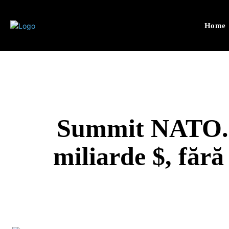
Home
Summit NATO. Al
miliarde $, făr