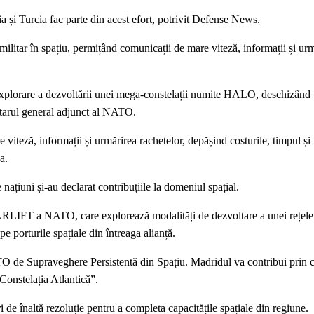
i Turcia fac parte din acest efort, potrivit Defense News.
 militar în spațiu, permițând comunicații de mare viteză, informații și ur
e explorare a dezvoltării unei mega-constelații numite HALO, deschizând
retarul general adjunct al NATO.
viteză, informații și urmărirea rachetelor, depășind costurile, timpul și 
a.
iuni și-au declarat contribuțiile la domeniul spațial.
ARLIFT a NATO, care explorează modalități de dezvoltare a unei rețele 
pe porturile spațiale din întreaga alianță.
NATO de Supraveghere Persistentă din Spațiu. Madridul va contribui prin c
„Constelația Atlantică”.
i de înaltă rezoluție pentru a completa capacitățile spațiale din regiune.