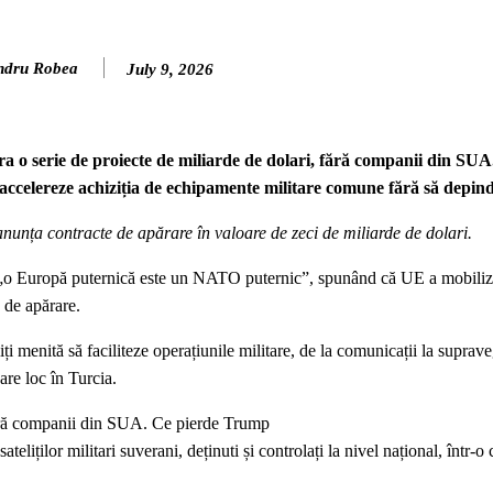
ndru Robea
July 9, 2026
o serie de proiecte de miliarde de dolari, fără companii din SUA
să accelereze achiziția de echipamente militare comune fără să depi
unța contracte de apărare în valoare de zeci de miliarde de dolari.
ă „o Europă puternică este un NATO puternic”, spunând că UE a mobiliz
 de apărare.
i menită să faciliteze operațiunile militare, de la comunicații la suprav
are loc în Turcia.
ără companii din SUA. Ce pierde Trump
ateliților militari suverani, deținuti și controlați la nivel național, într-o 