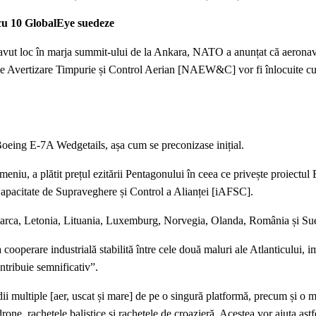
cu 10 GlobalEye suedeze
a avut loc în marja summit-ului de la Ankara, NATO a anunțat că aerona
i de Avertizare Timpurie și Control Aerian [NAEW&C] vor fi înlocuite c
Boeing E-7A Wedgetails, așa cum se preconizase inițial.
eniu, a plătit prețul ezitării Pentagonului în ceea ce privește proiectul
 Capacitate de Supraveghere și Control a Alianței [iAFSC].
arca, Letonia, Lituania, Luxemburg, Norvegia, Olanda, România și Su
 cooperare industrială stabilită între cele două maluri ale Atlanticului, 
ntribuie semnificativ”.
 multiple [aer, uscat și mare] de pe o singură platformă, precum și o 
drone, rachetele balistice și rachetele de croazieră. Acestea vor ajuta a