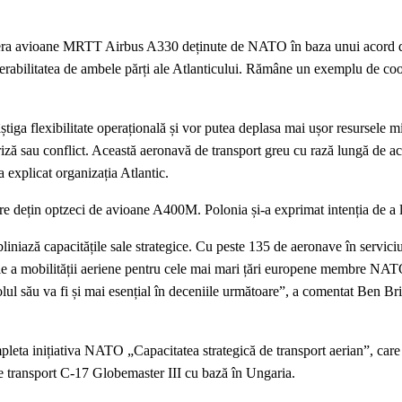
opera avioane MRTT Airbus A330 deținute de NATO în baza unui acord 
operabilitatea de ambele părți ale Atlanticului. Rămâne un exemplu de co
iga flexibilitate operațională și vor putea deplasa mai ușor resursele mi
de criză sau conflict. Această aeronavă de transport greu cu rază lungă de a
 explicat organizația Atlantic.
ure dețin optzeci de avioane A400M. Polonia și-a exprimat intenția de a l
niază capacitățile sale strategice. Cu peste 135 de aeronave în serviciu
e a mobilității aeriene pentru cele mai mari țări europene membre NAT
 rolul său va fi și mai esențial în deceniile următoare”, a comentat Ben Br
leta inițiativa NATO „Capacitatea strategică de transport aerian”, care
de transport C-17 Globemaster III cu bază în Ungaria.