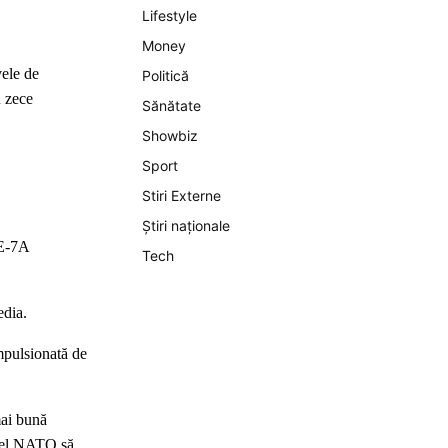
Lifestyle
Money
vele de
Politică
u zece
Sănătate
Showbiz
Sport
Stiri Externe
Știri naționale
 E-7A
Tech
edia.
impulsionată de
mai bună
stfel NATO să