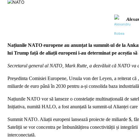
Alexa
Națiunile NATO europene au anunțat la summit-ul de la Ankara 
lui Trump față de aliații europeni i-au determinat pe aceștia 
Secretarul general al NATO, Mark Rutte, a dezvăluit că NATO va an
Președinta Comisiei Europene, Ursula von der Leyen, a reiterat c
miliarde de euro până în 2030 pentru a-și consolida baza industrială
Națiunile NATO vor să lanseze o constelație multinațională de sateliț
Inițiativa, numită HALO, a fost anunțată la summit-ul Alianței care 
Summit NATO. Aliații europeni lansează proiecte de miliarde $, f
Sateliții se vor concentra pe îmbunătățirea conectivității și integrării s
interconectată.