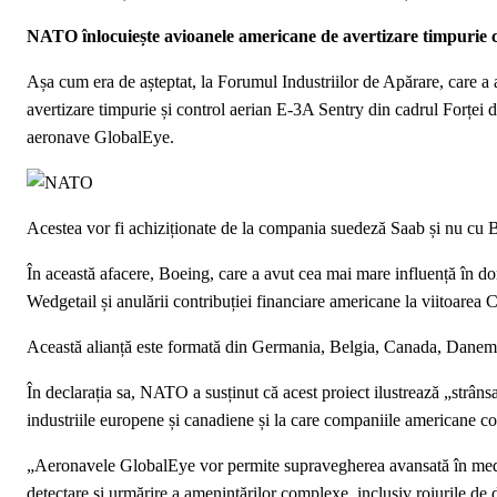
NATO înlocuiește avioanele americane de avertizare timpurie 
Așa cum era de așteptat, la Forumul Industriilor de Apărare, care 
avertizare timpurie și control aerian E-3A Sentry din cadrul Forțe
aeronave GlobalEye.
Acestea vor fi achiziționate de la compania suedeză Saab și nu cu 
În această afacere, Boeing, care a avut cea mai mare influență în dom
Wedgetail și anulării contribuției financiare americane la viitoarea
Această alianță este formată din Germania, Belgia, Canada, Danem
În declarația sa, NATO a susținut că acest proiect ilustrează „strânsa
industriile europene și canadiene și la care companiile americane co
„Aeronavele GlobalEye vor permite supravegherea avansată în medii
detectare și urmărire a amenințărilor complexe, inclusiv roiurile de 