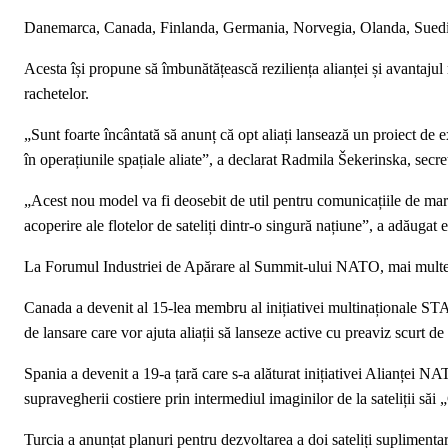
Danemarca, Canada, Finlanda, Germania, Norvegia, Olanda, Suedia ș
Acesta își propune să îmbunătățească reziliența alianței și avantajul
rachetelor.
„Sunt foarte încântată să anunț că opt aliați lansează un proiect d
în operațiunile spațiale aliate”, a declarat Radmila Šekerinska, sec
„Acest nou model va fi deosebit de util pentru comunicațiile de mare 
acoperire ale flotelor de sateliți dintr-o singură națiune”, a adăugat e
La Forumul Industriei de Apărare al Summit-ului NATO, mai multe naț
Canada a devenit al 15-lea membru al inițiativei multinaționale ST
de lansare care vor ajuta aliații să lanseze active cu preaviz scurt de 
Spania a devenit a 19-a țară care s-a alăturat inițiativei Alianței 
supravegherii costiere prin intermediul imaginilor de la sateliții săi 
Turcia a anunțat planuri pentru dezvoltarea a doi sateliți suplimentar