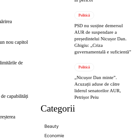
Politică
mărirea
PSD nu susține demersul
AUR de suspendare a
președintelui Nicușor Dan.
 un nou capitol
Ghigiu: „Criza
guvernamentală e suficientă”
limitările de
Politică
„Nicușor Dan minte”.
Acuzații aduse de către
liderul senatorilor AUR,
de capabilități
Petrișor Peiu
Categorii
reșterea
Beauty
Economie