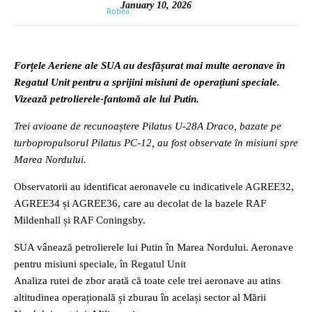
January 10, 2026
Forțele Aeriene ale SUA au desfășurat mai multe aeronave în
Regatul Unit pentru a sprijini misiuni de operațiuni speciale.
Vizează petrolierele-fantomă ale lui Putin.
Trei avioane de recunoaștere Pilatus U-28A Draco, bazate pe
turbopropulsorul Pilatus PC-12, au fost observate în misiuni spre
Marea Nordului.
Observatorii au identificat aeronavele cu indicativele AGREE32,
AGREE34 și AGREE36, care au decolat de la bazele RAF
Mildenhall și RAF Coningsby.
SUA vânează petrolierele lui Putin în Marea Nordului. Aeronave
pentru misiuni speciale, în Regatul Unit
Analiza rutei de zbor arată că toate cele trei aeronave au atins
altitudinea operațională și zburau în același sector al Mării