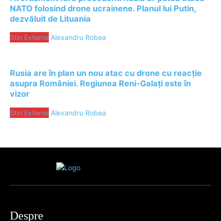
NATO folosind drone ucrainene. Planul lui Putin,
dezvăluit de Lituania
Stiri Externe
Alexandru Robea
Rusia are în plan un nou atac cu drone cu reacție
asupra României. Regiunea Reni-Galați este în
vizor
Stiri Externe
Alexandru Robea
Despre