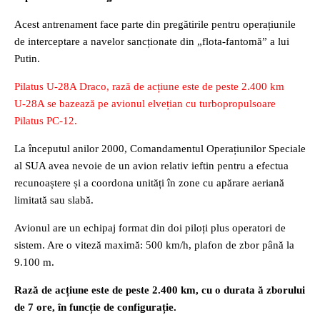
Acest antrenament face parte din pregătirile pentru operațiunile
de interceptare a navelor sancționate din „flota-fantomă” a lui
Putin.
Pilatus U-28A Draco, rază de acțiune este de peste 2.400 km
U-28A se bazează pe avionul elvețian cu turbopropulsoare
Pilatus PC-12.
La începutul anilor 2000, Comandamentul Operațiunilor Speciale
al SUA avea nevoie de un avion relativ ieftin pentru a efectua
recunoaștere și a coordona unități în zone cu apărare aeriană
limitată sau slabă.
Avionul are un echipaj format din doi piloți plus operatori de
sistem. Are o viteză maximă: 500 km/h, plafon de zbor până la
9.100 m.
Rază de acțiune este de peste 2.400 km, cu o durata ă zborului
de 7 ore, în funcție de configurație.