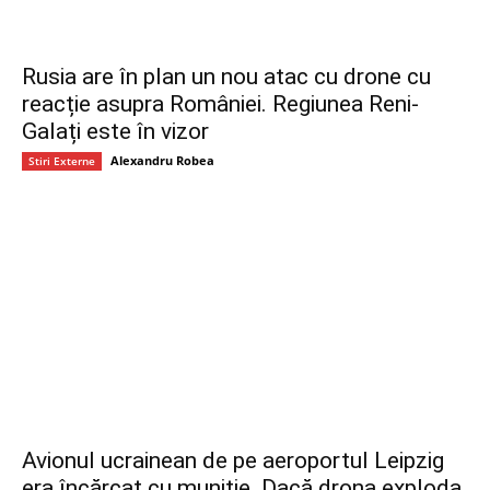
Rusia are în plan un nou atac cu drone cu
reacție asupra României. Regiunea Reni-
Galați este în vizor
Alexandru Robea
Stiri Externe
Avionul ucrainean de pe aeroportul Leipzig
era încărcat cu muniție. Dacă drona exploda