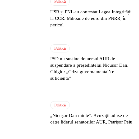
Politică
USR și PNL au contestat Legea Integrității
la CCR. Milioane de euro din PNRR, în
pericol
Politică
PSD nu susține demersul AUR de
suspendare a președintelui Nicușor Dan.
Ghigiu: „Criza guvernamentală e
suficientă”
Politică
„Nicușor Dan minte”. Acuzații aduse de
către liderul senatorilor AUR, Petrișor Peiu