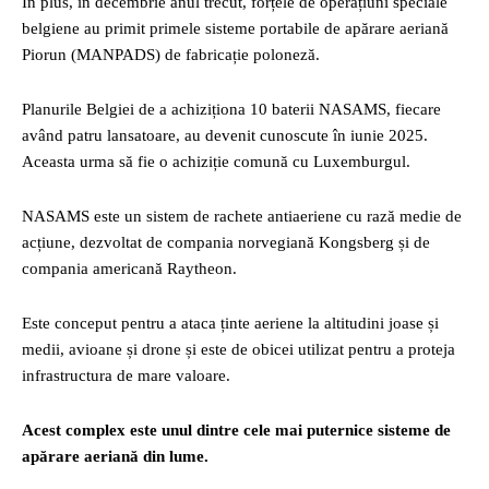
În plus, în decembrie anul trecut, forțele de operațiuni speciale
belgiene au primit primele sisteme portabile de apărare aeriană
Piorun (MANPADS) de fabricație poloneză.
Planurile Belgiei de a achiziționa 10 baterii NASAMS, fiecare
având patru lansatoare, au devenit cunoscute în iunie 2025.
Aceasta urma să fie o achiziție comună cu Luxemburgul.
NASAMS este un sistem de rachete antiaeriene cu rază medie de
acțiune, dezvoltat de compania norvegiană Kongsberg și de
compania americană Raytheon.
Este conceput pentru a ataca ținte aeriene la altitudini joase și
medii, avioane și drone și este de obicei utilizat pentru a proteja
infrastructura de mare valoare.
Acest complex este unul dintre cele mai puternice sisteme de
apărare aeriană din lume.