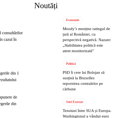
Noutăți
Economie
Moody’s menține ratingul de
 consultărilor
țară al României, cu
în cazul în
perspectivă negativă. Nazare:
„Stabilitatea politică este
atent monitorizată”
Politică
PSD îi cere lui Bolojan să
gerile din 1
susțină la Bruxelles
ezultatului
repornirea centralelor pe
cărbune
ropunere de
Stiri Externe
gerile din
Tensiuni între SUA și Europa.
Washingtonul a vândut euro