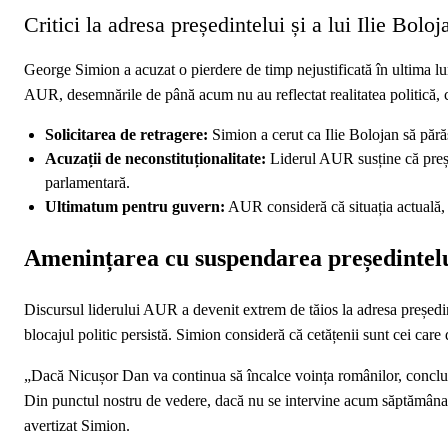
Critici la adresa președintelui și a lui Ilie Boloj
George Simion a acuzat o pierdere de timp nejustificată în ultima lu
AUR, desemnările de până acum nu au reflectat realitatea politică, ci
Solicitarea de retragere:
Simion a cerut ca Ilie Bolojan să părăs
Acuzații de neconstituționalitate:
Liderul AUR susține că preșe
parlamentară.
Ultimatum pentru guvern:
AUR consideră că situația actuală,
Amenințarea cu suspendarea președintel
Discursul liderului AUR a devenit extrem de tăios la adresa președin
blocajul politic persistă. Simion consideră că cetățenii sunt cei care 
„Dacă Nicușor Dan va continua să încalce voința românilor, concluz
Din punctul nostru de vedere, dacă nu se intervine acum săptămâna 
avertizat Simion.