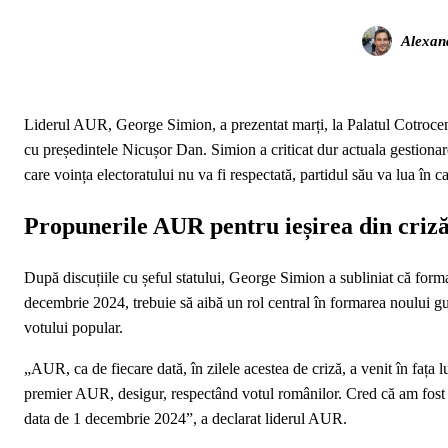
Alexan
Liderul AUR, George Simion, a prezentat marți, la Palatul Cotrocen
cu președintele Nicușor Dan. Simion a criticat dur actuala gestionare a
care voința electoratului nu va fi respectată, partidul său va lua în c
Propunerile AUR pentru ieșirea din criz
După discuțiile cu șeful statului, George Simion a subliniat că forma
decembrie 2024, trebuie să aibă un rol central în formarea noului guv
votului popular.
„AUR, ca de fiecare dată, în zilele acestea de criză, a venit în faț
premier AUR, desigur, respectând votul românilor. Cred că am fost si
data de 1 decembrie 2024”, a declarat liderul AUR.