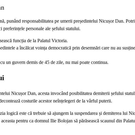
an
nă, punând responsabilitatea pe umerii președintelui Nicușor Dan. Potriv
 preferințele personale ale șefului statului.
ească funcția de la Palatul Victoria.
dintele a încălcat voința democratică prin desemnări care nu au susțin
 cu un guvern demis de 45 de zile, nu mai poate continua.
ui
telui Nicușor Dan, acesta invocând posibilitatea demiterii șefului statu
decontează costurile acestor neînțelegeri de la vârful puterii.
ia logică este că trebuie să ajungem la suspendarea și demiterea lui N
aceasta pentru ca domnul Ilie Bolojan să părăsească scaunul din Palatul