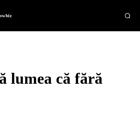
owbiz
tă lumea că fără