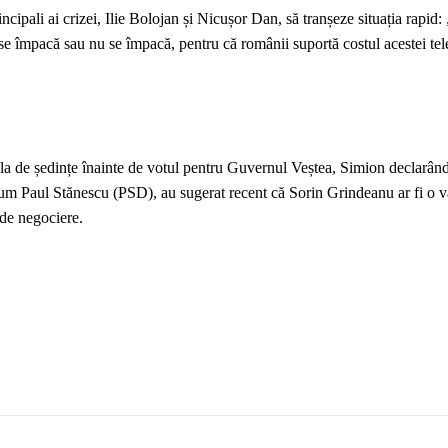
incipali ai crizei, Ilie Bolojan și Nicușor Dan, să tranșeze situația rapid:
 se împacă sau nu se împacă, pentru că românii suportă costul acestei te
ala de ședințe înainte de votul pentru Guvernul Veștea, Simion declarân
recum Paul Stănescu (PSD), au sugerat recent că Sorin Grindeanu ar fi o v
 de negociere.