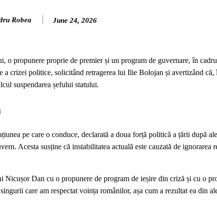
dru Robea
June 24, 2026
i, o propunere proprie de premier și un program de guvernare, în cadrul
 crizei politice, solicitând retragerea lui Ilie Bolojan și avertizând că, 
alcul suspendarea șefului statului.
ă
țiunea pe care o conduce, declarată a doua forță politică a țării după ale
ern. Acesta susține că instabilitatea actuală este cauzată de ignorarea r
a lui Nicușor Dan cu o propunere de program de ieșire din criză și cu o p
ngurii care am respectat voința românilor, așa cum a rezultat ea din ale