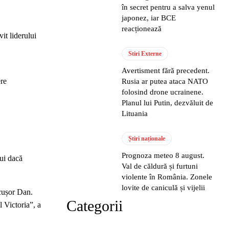
în secret pentru a salva yenul
japonez, iar BCE
reacționează
it liderului
Stiri Externe
Avertisment fără precedent.
ere
Rusia ar putea ataca NATO
folosind drone ucrainene.
Planul lui Putin, dezvăluit de
Lituania
Știri naționale
Prognoza meteo 8 august.
lui dacă
Val de căldură și furtuni
violente în România. Zonele
lovite de caniculă și vijelii
icușor Dan.
Categorii
 Victoria”, a