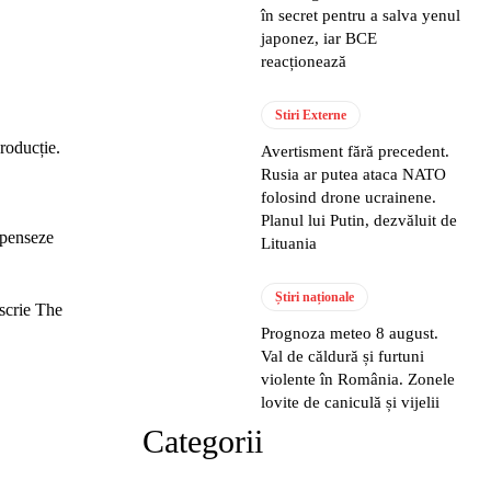
în secret pentru a salva yenul
japonez, iar BCE
reacționează
Stiri Externe
roducție.
Avertisment fără precedent.
Rusia ar putea ataca NATO
folosind drone ucrainene.
Planul lui Putin, dezvăluit de
mpenseze
Lituania
Știri naționale
 scrie The
Prognoza meteo 8 august.
Val de căldură și furtuni
violente în România. Zonele
lovite de caniculă și vijelii
Categorii