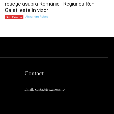
reacție asupra României. Regiunea Reni-
Galați este în vizor
Alexandru Robea
Stiri Externe
Contact
Email: contact@axanews.ro