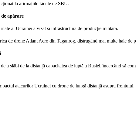
cționat la afirmațiile făcute de SBU.
e de apărare
tate al Ucrainei a vizat și infrastructura de producție militară.
rica de drone Atlant Aero din Taganrog, distrugând mai multe hale de p
i
de a slăbi de la distanță capacitatea de luptă a Rusiei, încercând să co
impactul atacurilor Ucrainei cu drone de lungă distanță asupra frontului,