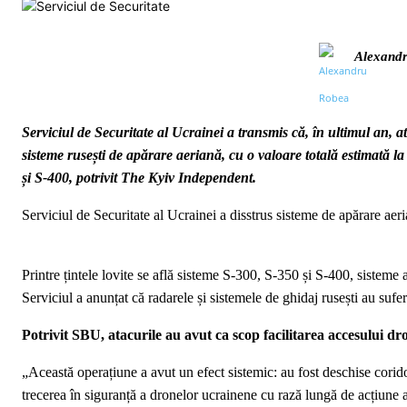
Alexand
Serviciul de Securitate al Ucrainei a transmis că, în ultimul an, 
sisteme rusești de apărare aeriană, cu o valoare totală estimată la 
și S-400, potrivit The Kyiv Independent.
Serviciul de Securitate al Ucrainei a disstrus sisteme de apărare aeria
Printre țintele lovite se află sisteme S-300, S-350 și S-400, sist
Serviciul a anunțat că radarele și sistemele de ghidaj rusești au sufe
Potrivit SBU, atacurile au avut ca scop facilitarea accesului dr
„Această operațiune a avut un efect sistemic: au fost deschise corido
trecerea în siguranță a dronelor ucrainene cu rază lungă de acțiune ad