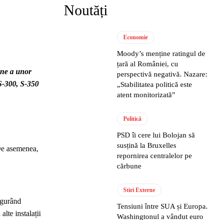
Noutăți
Economie
Moody’s menține ratingul de
țară al României, cu
une a unor
perspectivă negativă. Nazare:
 S-300, S-350
„Stabilitatea politică este
atent monitorizată”
Politică
PSD îi cere lui Bolojan să
susțină la Bruxelles
 De asemenea,
repornirea centralelor pe
cărbune
Stiri Externe
sigurând
Tensiuni între SUA și Europa.
lte instalații
Washingtonul a vândut euro