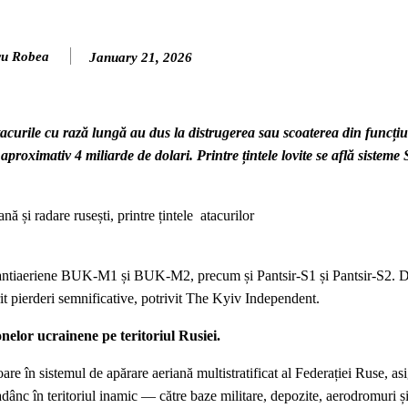
ru Robea
January 21, 2026
atacurile cu rază lungă au dus la distrugerea sau scoaterea din funcți
aproximativ 4 miliarde de dolari. Printre țintele lovite se află sisteme
nă și radare rusești, printre țintele atacurilor
eme antiaeriene BUK-M1 și BUK-M2, precum și Pantsir-S1 și Pantsir-S2.
rit pierderi semnificative, potrivit The Kyiv Independent.
onelor ucrainene pe teritoriul Rusiei.
are în sistemul de apărare aeriană multistratificat al Federației Ruse, a
ânc în teritoriul inamic — către baze militare, depozite, aerodromuri și a