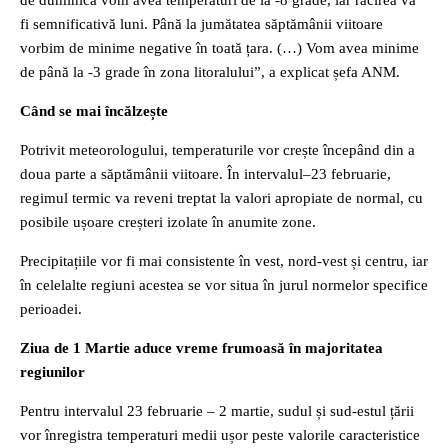
de duminică vom avea temperaturi de la -8 grade, iar răcirea va
fi semnificativă luni. Până la jumătatea săptămânii viitoare
vorbim de minime negative în toată țara. (…) Vom avea minime
de până la -3 grade în zona litoralului”, a explicat șefa ANM.
Când se mai încălzește
Potrivit meteorologului, temperaturile vor crește începând din a
doua parte a săptămânii viitoare. În intervalul–23 februarie,
regimul termic va reveni treptat la valori apropiate de normal, cu
posibile ușoare creșteri izolate în anumite zone.
Precipitațiile vor fi mai consistente în vest, nord-vest și centru, iar
în celelalte regiuni acestea se vor situa în jurul normelor specifice
perioadei.
Ziua de 1 Martie aduce vreme frumoasă în majoritatea
regiunilor
Pentru intervalul 23 februarie – 2 martie, sudul și sud-estul țării
vor înregistra temperaturi medii ușor peste valorile caracteristice