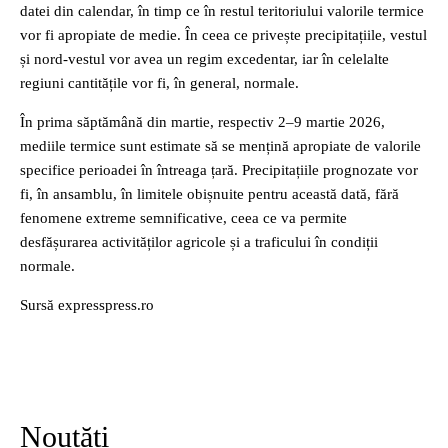
datei din calendar, în timp ce în restul teritoriului valorile termice
vor fi apropiate de medie. În ceea ce privește precipitațiile, vestul
și nord-vestul vor avea un regim excedentar, iar în celelalte
regiuni cantitățile vor fi, în general, normale.
În prima săptămână din martie, respectiv 2–9 martie 2026,
mediile termice sunt estimate să se mențină apropiate de valorile
specifice perioadei în întreaga țară. Precipitațiile prognozate vor
fi, în ansamblu, în limitele obișnuite pentru această dată, fără
fenomene extreme semnificative, ceea ce va permite
desfășurarea activităților agricole și a traficului în condiții
normale.
Sursă expresspress.ro
Noutăți