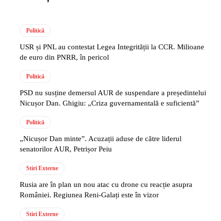
Politică
USR și PNL au contestat Legea Integrității la CCR. Milioane
de euro din PNRR, în pericol
Politică
PSD nu susține demersul AUR de suspendare a președintelui
Nicușor Dan. Ghigiu: „Criza guvernamentală e suficientă”
Politică
„Nicușor Dan minte”. Acuzații aduse de către liderul
senatorilor AUR, Petrișor Peiu
Stiri Externe
Rusia are în plan un nou atac cu drone cu reacție asupra
României. Regiunea Reni-Galați este în vizor
Stiri Externe