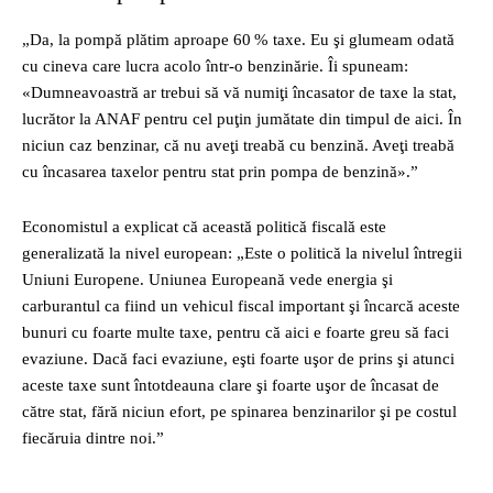
„Da, la pompă plătim aproape 60 % taxe. Eu şi glumeam odată
cu cineva care lucra acolo într‑o benzinărie. Îi spuneam:
«Dumneavoastră ar trebui să vă numiţi încasator de taxe la stat,
lucrător la ANAF pentru cel puţin jumătate din timpul de aici. În
niciun caz benzinar, că nu aveţi treabă cu benzină. Aveţi treabă
cu încasarea taxelor pentru stat prin pompa de benzină».”
Economistul a explicat că această politică fiscală este
generalizată la nivel european: „Este o politică la nivelul întregii
Uniuni Europene. Uniunea Europeană vede energia şi
carburantul ca fiind un vehicul fiscal important şi încarcă aceste
bunuri cu foarte multe taxe, pentru că aici e foarte greu să faci
evaziune. Dacă faci evaziune, eşti foarte uşor de prins şi atunci
aceste taxe sunt întotdeauna clare şi foarte uşor de încasat de
către stat, fără niciun efort, pe spinarea benzinarilor şi pe costul
fiecăruia dintre noi.”