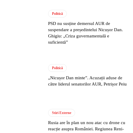
Politică
PSD nu susține demersul AUR de
suspendare a președintelui Nicușor Dan.
Ghigiu: „Criza guvernamentală e
suficientă”
Politică
„Nicușor Dan minte”. Acuzații aduse de
către liderul senatorilor AUR, Petrișor Peiu
Stiri Externe
Rusia are în plan un nou atac cu drone cu
reacție asupra României. Regiunea Reni-