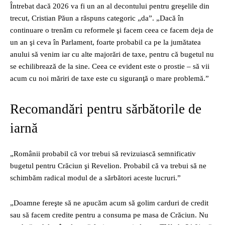
Întrebat dacă 2026 va fi un an al decontului pentru greşelile din
trecut, Cristian Păun a răspuns categoric „da”. „Dacă în
continuare o trenăm cu reformele şi facem ceea ce facem deja de
un an şi ceva în Parlament, foarte probabil ca pe la jumătatea
anului să venim iar cu alte majorări de taxe, pentru că bugetul nu
se echilibrează de la sine. Ceea ce evident este o prostie – să vii
acum cu noi măriri de taxe este cu siguranţă o mare problemă.”
Recomandări pentru sărbătorile de
iarnă
„Românii probabil că vor trebui să revizuiască semnificativ
bugetul pentru Crăciun şi Revelion. Probabil că va trebui să ne
schimbăm radical modul de a sărbători aceste lucruri.”
„Doamne fereşte să ne apucăm acum să golim carduri de credit
sau să facem credite pentru a consuma pe masa de Crăciun. Nu