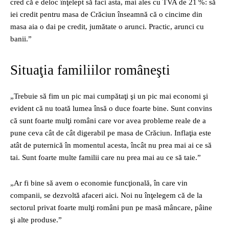
cred că e deloc înţelept să faci asta, mai ales cu TVA de 21 %: să
iei credit pentru masa de Crăciun înseamnă că o cincime din
masa aia o dai pe credit, jumătate o arunci. Practic, arunci cu
banii.”
Situaţia familiilor româneşti
„Trebuie să fim un pic mai cumpătaţi şi un pic mai economi şi
evident că nu toată lumea însă o duce foarte bine. Sunt convins
că sunt foarte mulţi români care vor avea probleme reale de a
pune ceva cât de cât digerabil pe masa de Crăciun. Inflaţia este
atât de puternică în momentul acesta, încât nu prea mai ai ce să
tai. Sunt foarte multe familii care nu prea mai au ce să taie.”
„Ar fi bine să avem o economie funcţională, în care vin
companii, se dezvoltă afaceri aici. Noi nu înţelegem că de la
sectorul privat foarte mulţi români pun pe masă mâncare, pâine
şi alte produse.”