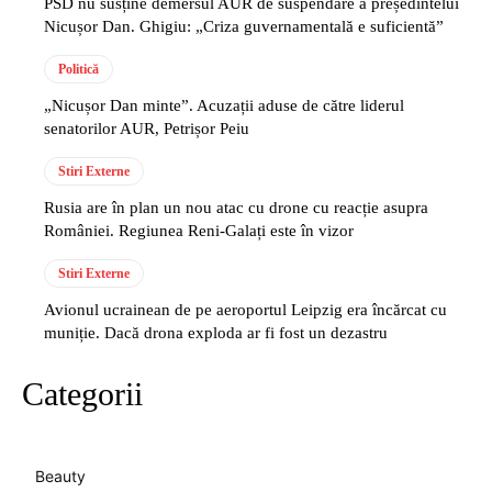
PSD nu susține demersul AUR de suspendare a președintelui
Nicușor Dan. Ghigiu: „Criza guvernamentală e suficientă”
Politică
„Nicușor Dan minte”. Acuzații aduse de către liderul
senatorilor AUR, Petrișor Peiu
Stiri Externe
Rusia are în plan un nou atac cu drone cu reacție asupra
României. Regiunea Reni-Galați este în vizor
Stiri Externe
Avionul ucrainean de pe aeroportul Leipzig era încărcat cu
muniție. Dacă drona exploda ar fi fost un dezastru
Categorii
Beauty