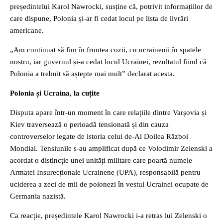
președintelui Karol Nawrocki, susține că, potrivit informațiilor de
care dispune, Polonia și-ar fi cedat locul pe lista de livrări
americane.
„Am continuat să fim în fruntea cozii, cu ucrainenii în spatele
nostru, iar guvernul și-a cedat locul Ucrainei, rezultatul fiind că
Polonia a trebuit să aștepte mai mult” declarat acesta.
Polonia și Ucraina, la cuțite
Disputa apare într-un moment în care relațiile dintre Varșovia și
Kiev traversează o perioadă tensionată și din cauza
controverselor legate de istoria celui de-Al Doilea Război
Mondial. Tensiunile s-au amplificat după ce Volodimir Zelenski a
acordat o distincție unei unități militare care poartă numele
Armatei Insurecționale Ucrainene (UPA), responsabilă pentru
uciderea a zeci de mii de polonezi în vestul Ucrainei ocupate de
Germania nazistă.
Ca reacție, președintele Karol Nawrocki i-a retras lui Zelenski o