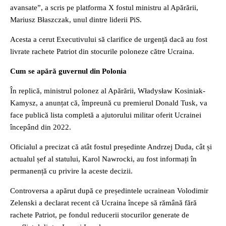
avansate”, a scris pe platforma X fostul ministru al Apărării,
Mariusz Błaszczak, unul dintre liderii PiS.
Acesta a cerut Executivului să clarifice de urgență dacă au fost
livrate rachete Patriot din stocurile poloneze către Ucraina.
Cum se apără guvernul din Polonia
În replică, ministrul polonez al Apărării, Władysław Kosiniak-
Kamysz, a anunțat că, împreună cu premierul Donald Tusk, va
face publică lista completă a ajutorului militar oferit Ucrainei
începând din 2022.
Oficialul a precizat că atât fostul președinte Andrzej Duda, cât și
actualul șef al statului, Karol Nawrocki, au fost informați în
permanență cu privire la aceste decizii.
Controversa a apărut după ce președintele ucrainean Volodimir
Zelenski a declarat recent că Ucraina începe să rămână fără
rachete Patriot, pe fondul reducerii stocurilor generate de