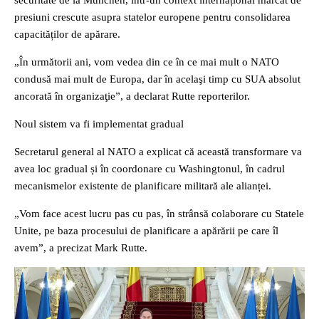
securitate de la München, într-un context internațional marcat de
presiuni crescute asupra statelor europene pentru consolidarea
capacităților de apărare.
„În următorii ani, vom vedea din ce în ce mai mult o NATO
condusă mai mult de Europa, dar în acelaşi timp cu SUA absolut
ancorată în organizaţie”, a declarat Rutte reporterilor.
Noul sistem va fi implementat gradual
Secretarul general al NATO a explicat că această transformare va
avea loc gradual și în coordonare cu Washingtonul, în cadrul
mecanismelor existente de planificare militară ale alianței.
„Vom face acest lucru pas cu pas, în strânsă colaborare cu Statele
Unite, pe baza procesului de planificare a apărării pe care îl
avem”, a precizat Mark Rutte.