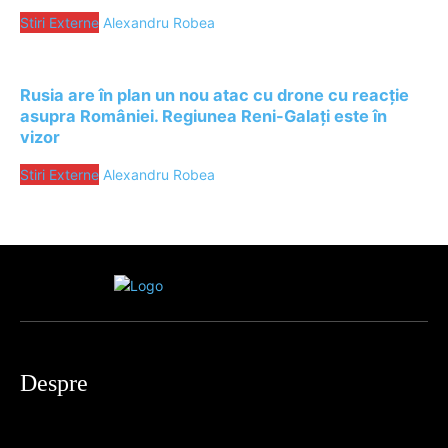
Stiri Externe
Alexandru Robea
Rusia are în plan un nou atac cu drone cu reacție
asupra României. Regiunea Reni-Galați este în
vizor
Stiri Externe
Alexandru Robea
Despre