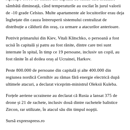
sâmbătă dimineață, când temperaturile au oscilat în jurul valorii
de -10 grade Celsius. Multe apartamente ale locuitorilor erau deja
înghețate din cauza întreruperii sistemului centralizat de
distribuție a căldurii din oraș, ca urmare a atacurilor anterioare.
Potrivit primarului din Kiev, Vitali Klitschko, o persoană a fost
ucisă în capitală și patru au fost rănite, dintre care trei sunt
internate în spital, în timp ce 19 persoane, inclusiv un copil, au
fost rănite în al doilea oraș al Ucrainei, Harkov.
Peste 800.000 de persoane din capitală și alte 400.000 din
regiunea nordică Cernihiv au rămas fără energie electrică după
ultimele atacuri, a declarat viceprim-ministrul Oleksii Kuleba.
Forțele aeriene ucrainene au declarat că Rusia a lansat 375 de
drone și 21 de rachete, inclusiv două dintre rachetele balistice
Zircon, rar utilizate, în atacul său din timpul nopții.
Sursă expresspress.ro