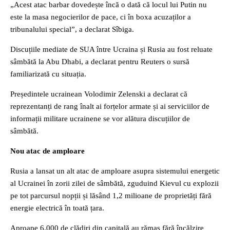
„Acest atac barbar dovedește încă o dată că locul lui Putin nu
este la masa negocierilor de pace, ci în boxa acuzaților a
tribunalului special”, a declarat Sîbiga.
Discuțiile mediate de SUA între Ucraina și Rusia au fost reluate
sâmbătă la Abu Dhabi, a declarat pentru Reuters o sursă
familiarizată cu situația.
Președintele ucrainean Volodimir Zelenski a declarat că
reprezentanți de rang înalt ai forțelor armate și ai serviciilor de
informații militare ucrainene se vor alătura discuțiilor de
sâmbătă.
Nou atac de amploare
Rusia a lansat un alt atac de amploare asupra sistemului energetic
al Ucrainei în zorii zilei de sâmbătă, zguduind Kievul cu explozii
pe tot parcursul nopții și lăsând 1,2 milioane de proprietăți fără
energie electrică în toată țara.
Aproape 6.000 de clădiri din capitală au rămas fără încălzire