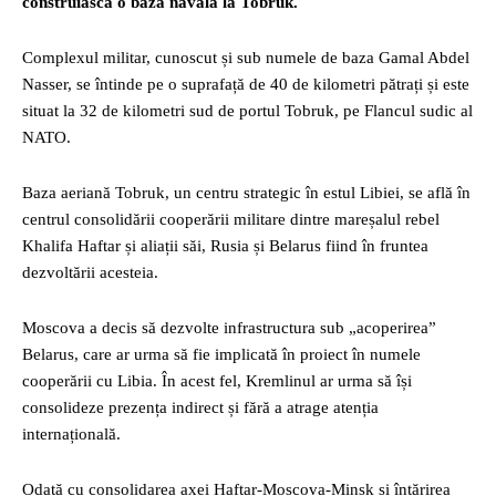
construiască o bază navală la Tobruk.
Complexul militar, cunoscut și sub numele de baza Gamal Abdel
Nasser, se întinde pe o suprafață de 40 de kilometri pătrați și este
situat la 32 de kilometri sud de portul Tobruk, pe Flancul sudic al
NATO.
Baza aeriană Tobruk, un centru strategic în estul Libiei, se află în
centrul consolidării cooperării militare dintre mareșalul rebel
Khalifa Haftar și aliații săi, Rusia și Belarus fiind în fruntea
dezvoltării acesteia.
Moscova a decis să dezvolte infrastructura sub „acoperirea”
Belarus, care ar urma să fie implicată în proiect în numele
cooperării cu Libia. În acest fel, Kremlinul ar urma să își
consolideze prezența indirect și fără a atrage atenția
internațională.
Odată cu consolidarea axei Haftar-Moscova-Minsk și întărirea