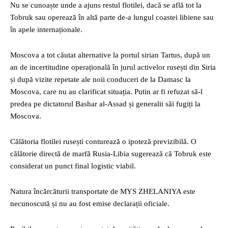
Nu se cunoaște unde a ajuns restul flotilei, dacă se află tot la
Tobruk sau operează în altă parte de-a lungul coastei libiene sau
în apele internaționale.
Moscova a tot căutat alternative la portul sirian Tartus, după un
an de incertitudine operațională în jurul activelor rusești din Siria
și după vizite repetate ale noii conduceri de la Damasc la
Moscova, care nu au clarificat situația. Putin ar fi refuzat să-l
predea pe dictatorul Bashar al-Assad și generalii săi fugiți la
Moscova.
Călătoria flotilei rusești conturează o ipoteză previzibilă. O
călătorie directă de marfă Rusia-Libia sugerează că Tobruk este
considerat un punct final logistic viabil.
Natura încărcăturii transportate de MYS ZHELANIYA este
necunoscută și nu au fost emise declarații oficiale.