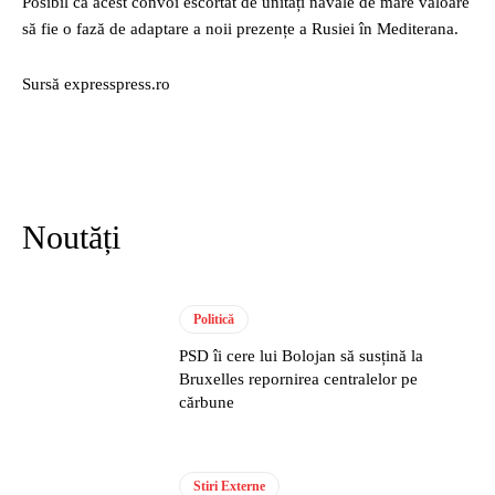
Posibil ca acest convoi escortat de unități navale de mare valoare
să fie o fază de adaptare a noii prezențe a Rusiei în Mediterana.
Sursă expresspress.ro
Noutăți
Politică
PSD îi cere lui Bolojan să susțină la
Bruxelles repornirea centralelor pe
cărbune
Stiri Externe