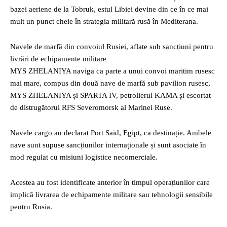
bazei aeriene de la Tobruk, estul Libiei devine din ce în ce mai
mult un punct cheie în strategia militară rusă în Mediterana.
Navele de marfă din convoiul Rusiei, aflate sub sancțiuni pentru
livrări de echipamente militare
MYS ZHELANIYA naviga ca parte a unui convoi maritim rusesc
mai mare, compus din două nave de marfă sub pavilion rusesc,
MYS ZHELANIYA și SPARTA IV, petrolierul KAMA și escortat
de distrugătorul RFS Severomorsk al Marinei Ruse.
Navele cargo au declarat Port Said, Egipt, ca destinație. Ambele
nave sunt supuse sancțiunilor internaționale și sunt asociate în
mod regulat cu misiuni logistice necomerciale.
Acestea au fost identificate anterior în timpul operațiunilor care
implică livrarea de echipamente militare sau tehnologii sensibile
pentru Rusia.