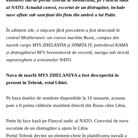
kilometri sud de portul Tobruk la Mediterana, pe Flancul sudic
al NATO. Actualul convoi, escortat de un distrugător, include
nave aflate sub sancțiuni din flota din umbră a lui Putin.
În ultimele zile, o mișcare fără precedent a fost detectată în
centrul Mediteranei: un convoi maritim Rusia, compus din
navele cargo MYS ZHELANIYA și SPARTA IV, petrolierul KAMA
și distrugătorul RFS Severomorsk de escortă, naviga sub strictă
supraveghere a avioanelor NATO.
Nava de marfă MYS ZHELANIYA a fost descoperită în
prezent în Tobruk, estul Libiei.
Pe baza datelor de urmărire disponibile la 16 ianuarie, aceasta
pare a fi prima călătorie maritimă directă din Rusia către Libia.
Putin își face bază pe Flancul sudic al NATO. Convoiul de nave
escortate de un distrugător a ajuns în Libia
Portul Tobruk devine un element-cheie în planificarea navală a