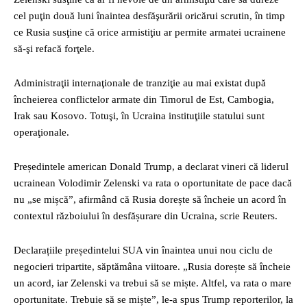
cel puţin două luni înaintea desfăşurării oricărui scrutin, în timp
ce Rusia susţine că orice armistiţiu ar permite armatei ucrainene
să-şi refacă forţele.
Administraţii internaţionale de tranziţie au mai existat după
încheierea conflictelor armate din Timorul de Est, Cambogia,
Irak sau Kosovo. Totuşi, în Ucraina instituţiile statului sunt
operaţionale.
Președintele american Donald Trump, a declarat vineri că liderul
ucrainean Volodimir Zelenski va rata o oportunitate de pace dacă
nu „se mișcă”, afirmând că Rusia dorește să încheie un acord în
contextul războiului în desfășurare din Ucraina, scrie Reuters.
Declarațiile președintelui SUA vin înaintea unui nou ciclu de
negocieri tripartite, săptămâna viitoare. „Rusia dorește să încheie
un acord, iar Zelenski va trebui să se miște. Altfel, va rata o mare
oportunitate. Trebuie să se miște”, le-a spus Trump reporterilor, la