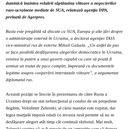
duminică înaintea reluării săptămâna viitoare a negocierilor
ruso-ucrainene mediate de SUA, relatează agenţia DPA,
preluată de Agerpres.
Rusia este pregătită să discute cu SUA, Europa şi alte ţări despre
o administraţie externă în Ucraina, a declarat agenţiei TASS
vice-ministrul rus de externe Mihail Galuzin. „Un astfel de pas
ar face posibilă desfăşurarea alegerilor democratice în Ucraina,
venirea la putere a unui guvern capabil cu care să poată fi
semnat un tratat de pace complet, împreună cu documentele
legitime asupra cooperării interstatale viitoare”, a argumentat
diplomatul rus.
Această poziţie se înscrie în prezentarea de către Rusia a
Ucrainei drept un stat nefuncţional şi condus de un preşedinte
ilegitim, Volodimir Zelenski, al cărui mandat este expirat, dar
legea marţială impusă odată cu invazia rusă permite să nu se
desfăşoare alegeri atât timp cât continuă războiul. Mai mult,
Zelenski susţine că ar fi nevoie de un armistiţiu care să dureze