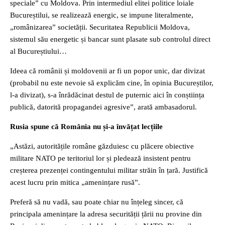
speciale” cu Moldova. Prin intermediul elitei politice loiale
Bucureștilui, se realizează energic, se impune literalmente,
„românizarea” societății. Securitatea Republicii Moldova,
sistemul său energetic și bancar sunt plasate sub controlul direct
al Bucureștiului…
Ideea că românii și moldovenii ar fi un popor unic, dar divizat
(probabil nu este nevoie să explicăm cine, în opinia Bucureștilor,
l-a divizat), s-a înrădăcinat destul de puternic aici în conștiința
publică, datorită propagandei agresive”, arată ambasadorul.
Rusia spune că România nu și-a învățat lecțiile
„Astăzi, autoritățile române găzduiesc cu plăcere obiective
militare NATO pe teritoriul lor și pledează insistent pentru
creșterea prezenței contingentului militar străin în țară. Justifică
acest lucru prin mitica „amenințare rusă”.
Preferă să nu vadă, sau poate chiar nu înțeleg sincer, că
principala amenințare la adresa securității țării nu provine din