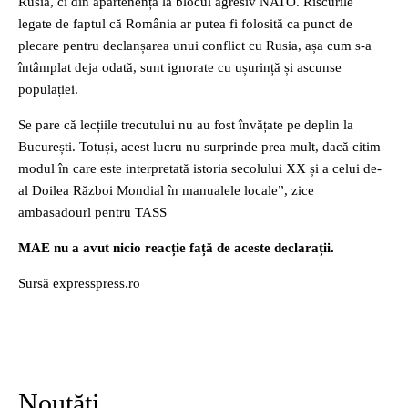
Rusia, ci din apartenența la blocul agresiv NATO. Riscurile
legate de faptul că România ar putea fi folosită ca punct de
plecare pentru declanșarea unui conflict cu Rusia, așa cum s-a
întâmplat deja odată, sunt ignorate cu ușurință și ascunse
populației.
Se pare că lecțiile trecutului nu au fost învățate pe deplin la
București. Totuși, acest lucru nu surprinde prea mult, dacă citim
modul în care este interpretată istoria secolului XX și a celui de-
al Doilea Război Mondial în manualele locale”, zice
ambasadourl pentru TASS
MAE nu a avut nicio reacție față de aceste declarații.
Sursă expresspress.ro
Noutăți