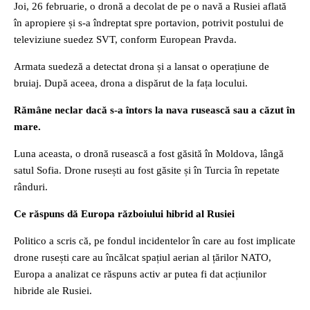
Joi, 26 februarie, o dronă a decolat de pe o navă a Rusiei aflată
în apropiere și s-a îndreptat spre portavion, potrivit postului de
televiziune suedez SVT, conform European Pravda.
Armata suedeză a detectat drona și a lansat o operațiune de
bruiaj. După aceea, drona a dispărut de la fața locului.
Rămâne neclar dacă s-a întors la nava rusească sau a căzut în
mare.
Luna aceasta, o dronă rusească a fost găsită în Moldova, lângă
satul Sofia. Drone rusești au fost găsite și în Turcia în repetate
rânduri.
Ce răspuns dă Europa războiului hibrid al Rusiei
Politico a scris că, pe fondul incidentelor în care au fost implicate
drone rusești care au încălcat spațiul aerian al țărilor NATO,
Europa a analizat ce răspuns activ ar putea fi dat acțiunilor
hibride ale Rusiei.