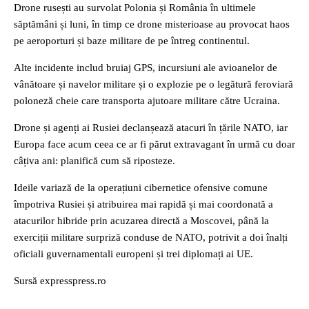
Drone rusești au survolat Polonia și România în ultimele
săptămâni și luni, în timp ce drone misterioase au provocat haos
pe aeroporturi și baze militare de pe întreg continentul.
Alte incidente includ bruiaj GPS, incursiuni ale avioanelor de
vânătoare și navelor militare și o explozie pe o legătură feroviară
poloneză cheie care transporta ajutoare militare către Ucraina.
Drone și agenți ai Rusiei declanșează atacuri în țările NATO, iar
Europa face acum ceea ce ar fi părut extravagant în urmă cu doar
câțiva ani: planifică cum să riposteze.
Ideile variază de la operațiuni cibernetice ofensive comune
împotriva Rusiei și atribuirea mai rapidă și mai coordonată a
atacurilor hibride prin acuzarea directă a Moscovei, până la
exerciții militare surpriză conduse de NATO, potrivit a doi înalți
oficiali guvernamentali europeni și trei diplomați ai UE.
Sursă expresspress.ro