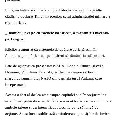
persoane.
Luni, rachetele și dronele au lovit blocuri de locuințe și alte
clădiri, a declarat Timur Tkacenko, șeful administrației militare a
regiunii Kiev.
„Inamicul lovește cu rachete balistice”, a transmis Tkacenko
pe Telegram.
Kliciko a anunțat că sistemele de apărare aeriană sunt în
funcțiune și i-a îndemnat pe cetățeni să rămână în adăposturi.
Este de așteptat ca președintele SUA, Donald Trump, și cel al
Ucrainei, Volodimir Zelenski, să discute despre război în
marginea summitului NATO din capitala turcă Ankara, care
începe marți.
Acesta a fost al doilea atac asupra capitalei și a împrejurimilor
sale în mai puțin de o săptămână și a avut loc în contextul în care
ambele tabere și-au intensificat atacurile cu rază lungă de
acțiune. Acest lucru subliniază extinderea capacităților de lovire