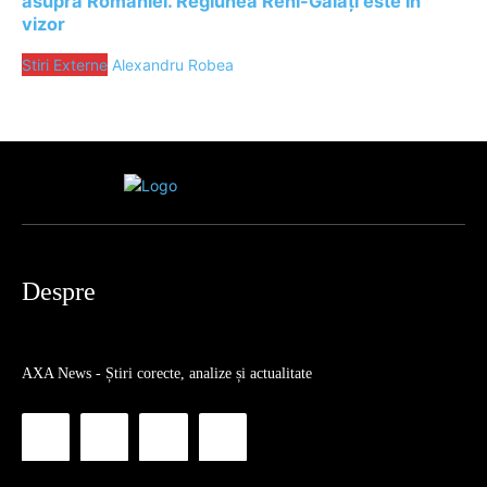
asupra României. Regiunea Reni-Galați este în
vizor
Stiri Externe
Alexandru Robea
Despre
AXA News - Știri corecte, analize și actualitate