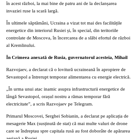
în acest război, la mai bine de patru ani de la declanșarea
invaziei ruse la scară largă.
În ultimele săptămâni, Ucraina a vizat tot mai des facilitățile
energetice din interiorul Rusiei și, în special, din teritoriile
controlate de Moscova, în încercarea de a slăbi efortul de război
al Kremlinului.
În Crimeea anexată de Rusia, guvernatorul acesteia, Mihail
Razvojaev, a declarat că o lovitură ucraineană în apropiere de
Sevastopol a întrerupt temporar alimentarea cu energie electrică.
„În urma unui atac inamic asupra infrastructurii energetice de
lângă Sevastopol, orașul nostru a rămas temporar fără
electricitate”, a scris Razvojaev pe Telegram.
Primarul Moscovei, Serghei Sobianin, a declarat pe aplicația de
mesagerie Max (susținută de stat) că mai multe valuri de drone
care se îndreptau spre capitala rusă au fost doborâte de apărarea
aeriană a Rusiei.