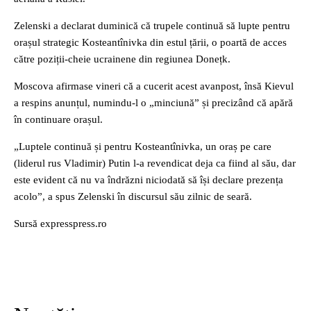
Zelenski a declarat duminică că trupele continuă să lupte pentru
orașul strategic Kosteantînivka din estul țării, o poartă de acces
către poziții-cheie ucrainene din regiunea Donețk.
Moscova afirmase vineri că a cucerit acest avanpost, însă Kievul
a respins anunțul, numindu-l o „minciună” și precizând că apără
în continuare orașul.
„Luptele continuă și pentru Kosteantînivka, un oraș pe care
(liderul rus Vladimir) Putin l-a revendicat deja ca fiind al său, dar
este evident că nu va îndrăzni niciodată să își declare prezența
acolo”, a spus Zelenski în discursul său zilnic de seară.
Sursă expresspress.ro