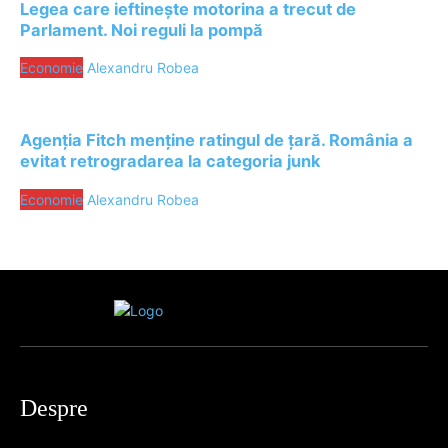
Legea care ieftinește motorina a trecut de
Parlament. Noi reguli la pompă
Economie
Alexandru Robea
Agenția Fitch menține ratingul de țară. România a
evitat retrogradarea la categoria junk
Economie
Alexandru Robea
Despre