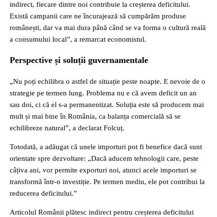
indirect, fiecare dintre noi contribuie la creșterea deficitului.
Există campanii care ne încurajează să cumpărăm produse
românești, dar va mai dura până când se va forma o cultură reală
a consumului local”, a remarcat economistul.
Perspective și soluții guvernamentale
„Nu poți echilibra o astfel de situație peste noapte. E nevoie de o
strategie pe termen lung. Problema nu e că avem deficit un an
sau doi, ci că el s-a permanentizat. Soluția este să producem mai
mult și mai bine în România, ca balanța comercială să se
echilibreze natural”, a declarat Folcuț.
Totodată, a adăugat că unele importuri pot fi benefice dacă sunt
orientate spre dezvoltare: „Dacă aducem tehnologii care, peste
câțiva ani, vor permite exporturi noi, atunci acele importuri se
transformă într-o investiție. Pe termen mediu, ele pot contribui la
reducerea deficitului.”
Articolul Românii plătesc indirect pentru creșterea deficitului