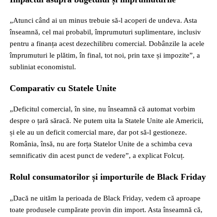
„Atunci când ai un minus trebuie să-l acoperi de undeva. Asta
înseamnă, cel mai probabil, împrumuturi suplimentare, inclusiv
pentru a finanța acest dezechilibru comercial. Dobânzile la acele
împrumuturi le plătim, în final, tot noi, prin taxe și impozite”, a
subliniat economistul.
Comparativ cu Statele Unite
„Deficitul comercial, în sine, nu înseamnă că automat vorbim
despre o țară săracă. Ne putem uita la Statele Unite ale Americii,
și ele au un deficit comercial mare, dar pot să-l gestioneze.
România, însă, nu are forța Statelor Unite de a schimba ceva
semnificativ din acest punct de vedere”, a explicat Folcuț.
Rolul consumatorilor și importurile de Black Friday
„Dacă ne uităm la perioada de Black Friday, vedem că aproape
toate produsele cumpărate provin din import. Asta înseamnă că,