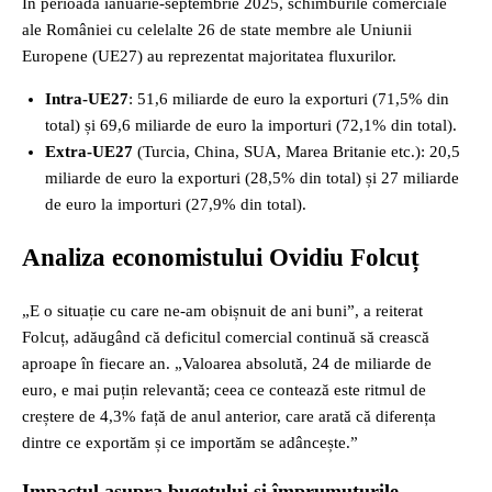
În perioada ianuarie‑septembrie 2025, schimburile comerciale
ale României cu celelalte 26 de state membre ale Uniunii
Europene (UE27) au reprezentat majoritatea fluxurilor.
Intra‑UE27
: 51,6 miliarde de euro la exporturi (71,5% din
total) și 69,6 miliarde de euro la importuri (72,1% din total).
Extra‑UE27
(Turcia, China, SUA, Marea Britanie etc.): 20,5
miliarde de euro la exporturi (28,5% din total) și 27 miliarde
de euro la importuri (27,9% din total).
Analiza economistului Ovidiu Folcuț
„E o situație cu care ne-am obișnuit de ani buni”, a reiterat
Folcuț, adăugând că deficitul comercial continuă să crească
aproape în fiecare an. „Valoarea absolută, 24 de miliarde de
euro, e mai puțin relevantă; ceea ce contează este ritmul de
creștere de 4,3% față de anul anterior, care arată că diferența
dintre ce exportăm și ce importăm se adâncește.”
Impactul asupra bugetului și împrumuturile