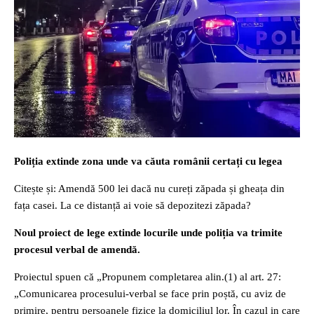
Poliția extinde zona unde va căuta românii certați cu legea
Citește și: Amendă 500 lei dacă nu cureți zăpada și gheața din
fața casei. La ce distanță ai voie să depozitezi zăpada?
Noul proiect de lege extinde locurile unde poliția va trimite
procesul verbal de amendă.
Proiectul spuen că „Propunem completarea alin.(1) al art. 27:
„Comunicarea procesului-verbal se face prin poștă, cu aviz de
primire, pentru persoanele fizice la domiciliul lor. În cazul in care