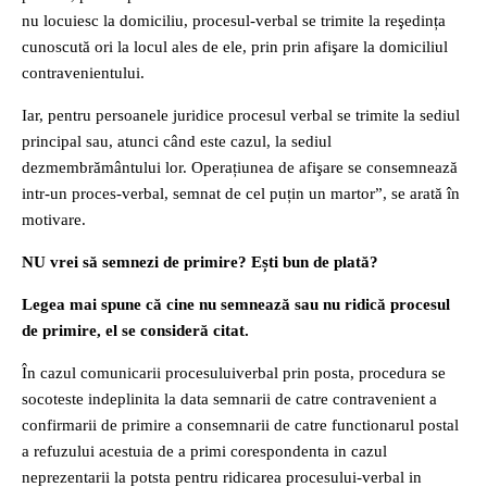
nu locuiesc la domiciliu, procesul-verbal se trimite la reşedința
cunoscută ori la locul ales de ele, prin prin afişare la domiciliul
contravenientului.
Iar, pentru persoanele juridice procesul verbal se trimite la sediul
principal sau, atunci când este cazul, la sediul
dezmembrământului lor. Operațiunea de afişare se consemnează
intr-un proces-verbal, semnat de cel puțin un martor”, se arată în
motivare.
NU vrei să semnezi de primire? Ești bun de plată?
Legea mai spune că cine nu semnează sau nu ridică procesul
de primire, el se consideră citat.
În cazul comunicarii procesuluiverbal prin posta, procedura se
socoteste indeplinita la data semnarii de catre contravenient a
confirmarii de primire a consemnarii de catre functionarul postal
a refuzului acestuia de a primi corespondenta in cazul
neprezentarii la potsta pentru ridicarea procesului-verbal in