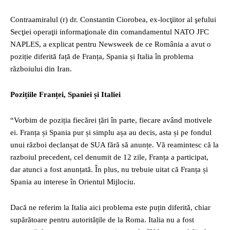
Contraamiralul (r) dr. Constantin Ciorobea, ex-locţiitor al şefului
Secţiei operaţii informaţionale din comandamentul NATO JFC
NAPLES, a explicat pentru Newsweek de ce România a avut o
poziție diferită față de Franța, Spania și Italia în problema
războiului din Iran.
Pozițiile Franței, Spaniei și Italiei
“Vorbim de poziția fiecărei țări în parte, fiecare având motivele
ei. Franța și Spania pur și simplu așa au decis, asta și pe fondul
unui război declanșat de SUA fără să anunțe. Vă reamintesc că la
razboiul precedent, cel denumit de 12 zile, Franța a participat,
dar atunci a fost anunțată. În plus, nu trebuie uitat că Franța și
Spania au interese în Orientul Mijlociu.
Dacă ne referim la Italia aici problema este puțin diferită, chiar
supărătoare pentru autoritățile de la Roma. Italia nu a fost