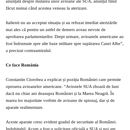
anunțată despre mutarea unor avioane ale SUA, anunțul fiind
făcut numai când acestea veneau la aterizare.
Italienii nu au acceptat situația și au refuzat imediat aterizările
mai ales că pentru un astfel de demers aveau nevoie de
aprobarea parlamentarilor. Drept urmare, avioanele americane au
fost îndrumate spre alte baze militare spre supărarea Casei Albe”,
a precizat contraamiralul.
Ce face România
Constantin Ciorobea a explicat și poziția României care permite
operarea avioanelor americane. “Avionele SUA zboară de luni
dacă nu chiar ani deasupra României și la Marea Neagră. În
marea lor majoritate vorbim de avioane de spionaj, dar și de
aparate realimentare.
Aceste aparate cresc evident gradul de securitate al Românei.
Indubitabil. Acum a fost o solicitare oficială a SUA și noi am