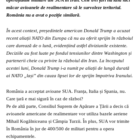
operațiunile militare ale SUA în Iran. Cele trei țări nu lasă nici
măcar avioanele de realimentare să le survoleze teritoriul.
România nu a avut o poziție similară.
În acest context, președintele american Donald Trump a acuzat
recent aliații NATO din Europa că nu au oferit sprijin în războiul
care durează de o lună, evidențiind astfel diviziunile existente.
Deciziile au fost luate pe fondul tensiunilor dintre Washington și
partenerii cheie cu privire la războiul din Iran. La începutul
acestei luni, Donald Trump i-a numit pe aliații de lungă durată
ai NATO „lași” din cauza lipsei lor de sprijin împotriva Iranului.
România a acceptat avioane SUA. Franța, Italia și Spania, nu.
Care țară e mai sigură în caz de război?
Pe de altă parte, Consiliul Suprem de Apărare a Țării a decis că
avioanele americane de realimentare vor utiliza bazele aeriene
Mihail Kogălniceanu și Câmpia Turzii. În plus, SUA vor trimite
în România în jur de 400/500 de militari pentru a opera
echipamentele.