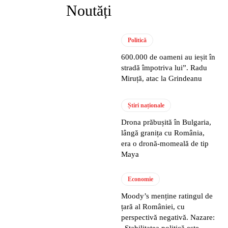
Noutăți
Politică
600.000 de oameni au ieșit în
stradă împotriva lui”. Radu
Miruță, atac la Grindeanu
Știri naționale
Drona prăbușită în Bulgaria,
lângă granița cu România,
era o dronă-momeală de tip
Maya
Economie
Moody’s menține ratingul de
țară al României, cu
perspectivă negativă. Nazare:
„Stabilitatea politică este