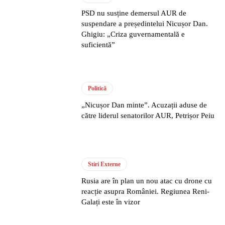
PSD nu susține demersul AUR de
suspendare a președintelui Nicușor Dan.
Ghigiu: „Criza guvernamentală e
suficientă”
Politică
„Nicușor Dan minte”. Acuzații aduse de
către liderul senatorilor AUR, Petrișor Peiu
Stiri Externe
Rusia are în plan un nou atac cu drone cu
reacție asupra României. Regiunea Reni-
Galați este în vizor