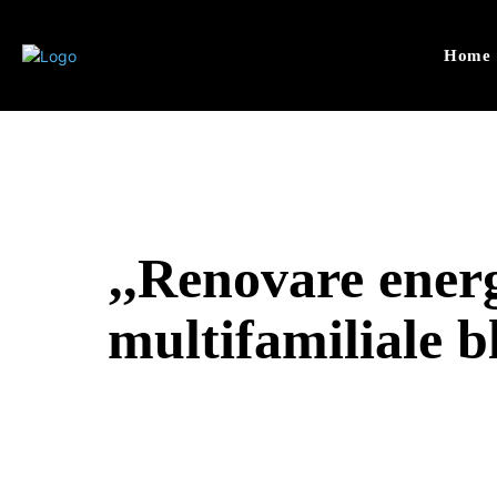
Home
,,Renovare energ
multifamiliale b