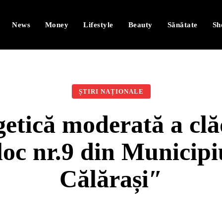
News
Money
Lifestyle
Beauty
Sănătate
Sh
ȘTIRI NAȚIONALE
etică moderată a clăd
loc nr.9 din Municipiu
Călărași″