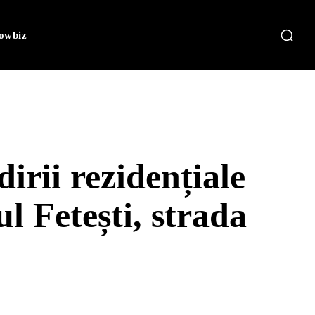
owbiz
irii rezidențiale
l Fetești, strada