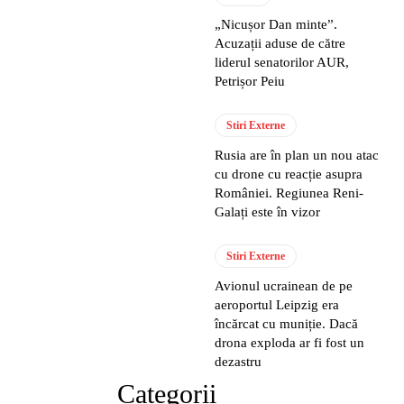
„Nicușor Dan minte”.
Acuzații aduse de către
liderul senatorilor AUR,
Petrișor Peiu
Stiri Externe
Rusia are în plan un nou atac
cu drone cu reacție asupra
României. Regiunea Reni-
Galați este în vizor
Stiri Externe
Avionul ucrainean de pe
aeroportul Leipzig era
încărcat cu muniție. Dacă
drona exploda ar fi fost un
dezastru
Categorii