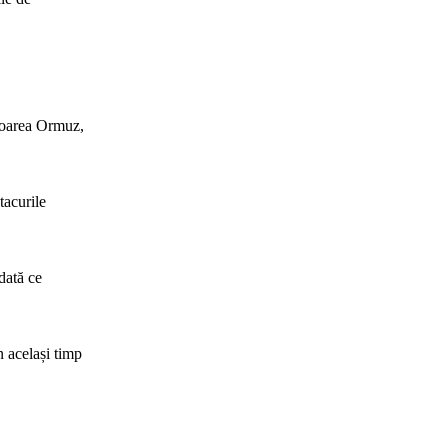
mtoarea Ormuz,
tacurile
dată ce
 același timp