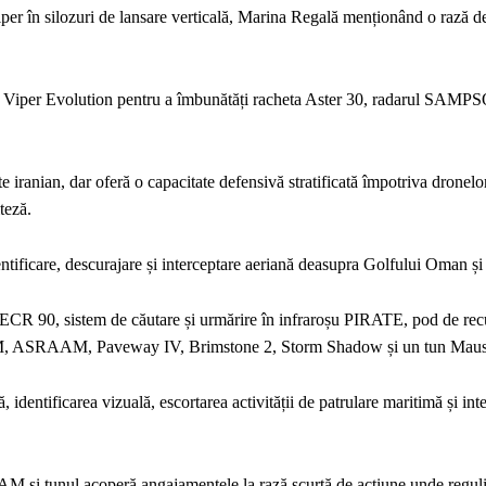
iper în silozuri de lansare verticală, Marina Regală menționând o rază d
a Viper Evolution pentru a îmbunătăți racheta Aster 30, radarul SAMPS
ranian, dar oferă o capacitate defensivă stratificată împotriva dronelor
teză.
ificare, descurajare și interceptare aeriană deasupra Golfului Oman și 
ar ECR 90, sistem de căutare și urmărire în infraroșu PIRATE, pod de rec
AAM, ASRAAM, Paveway IV, Brimstone 2, Storm Shadow și un tun Mau
 identificarea vizuală, escortarea activității de patrulare maritimă și int
și tunul acoperă angajamentele la rază scurtă de acțiune unde reguli