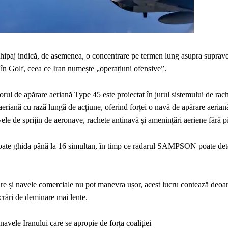
paj indică, de asemenea, o concentrare pe termen lung asupra suprave
e în Golf, ceea ce Iran numește „operațiuni ofensive”.
ul de apărare aeriană Type 45 este proiectat în jurul sistemului de rac
iană cu rază lungă de acțiune, oferind forței o navă de apărare aerian
ele de sprijin de aeronave, rachete antinavă și amenințări aeriene fără p
poate ghida până la 16 simultan, în timp ce radarul SAMPSON poate dete
e și navele comerciale nu pot manevra ușor, acest lucru contează deoa
crări de deminare mai lente.
 Iranului care se apropie de forța coaliției