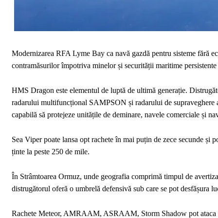
Modernizarea RFA Lyme Bay ca navă gazdă pentru sisteme fără echi
contramăsurilor împotriva minelor și securității maritime persistent
HMS Dragon este elementul de luptă de ultimă generație. Distrugător
radarului multifuncțional SAMPSON și radarului de supraveghere aer
capabilă să protejeze unitățile de deminare, navele comerciale și nav
Sea Viper poate lansa opt rachete în mai puțin de zece secunde și 
ținte la peste 250 de mile.
În Strâmtoarea Ormuz, unde geografia comprimă timpul de avertizar
distrugătorul oferă o umbrelă defensivă sub care se pot desfășura lu
Rachete Meteor, AMRAAM, ASRAAM, Storm Shadow pot ataca navele