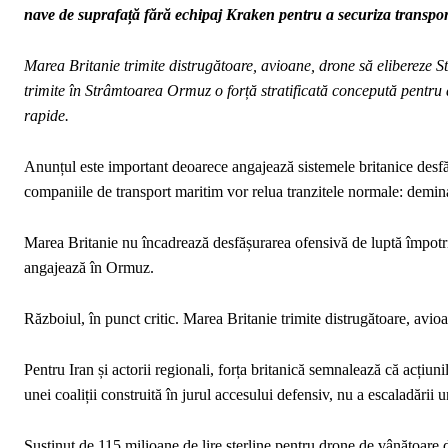
nave de suprafață fără echipaj Kraken pentru a securiza transpo
Marea Britanie trimite distrugătoare, avioane, drone să elibereze 
trimite în Strâmtoarea Ormuz o forță stratificată concepută pentru
rapide.
Anunțul este important deoarece angajează sistemele britanice desfă
companiile de transport maritim vor relua tranzitele normale: demina
Marea Britanie nu încadrează desfășurarea ofensivă de luptă împotriv
angajează în Ormuz.
Războiul, în punct critic. Marea Britanie trimite distrugătoare, av
Pentru Iran și actorii regionali, forța britanică semnalează că acțiun
unei coaliții construită în jurul accesului defensiv, nu a escaladării
Susținut de 115 milioane de lire sterline pentru drone de vânătoare 