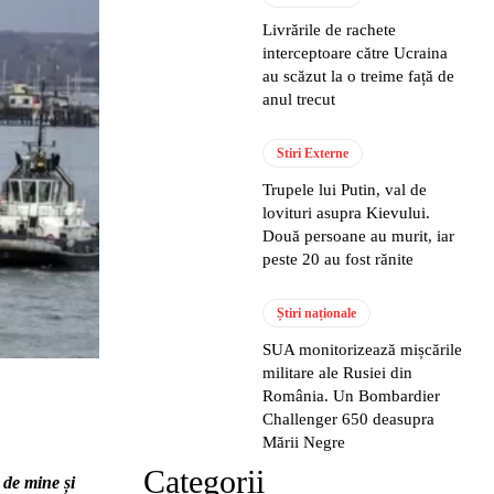
Livrările de rachete
interceptoare către Ucraina
au scăzut la o treime față de
anul trecut
Stiri Externe
Trupele lui Putin, val de
lovituri asupra Kievului.
Două persoane au murit, iar
peste 20 au fost rănite
Știri naționale
SUA monitorizează mișcările
militare ale Rusiei din
România. Un Bombardier
Challenger 650 deasupra
Mării Negre
Categorii
de mine și