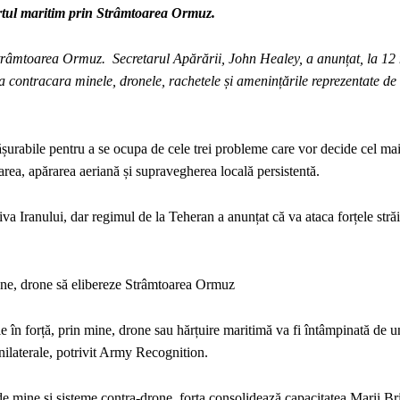
rtul maritim prin Strâmtoarea Ormuz.
Strâmtoarea Ormuz. Secretarul Apărării, John Healey, a anunțat, la 12
 a contracara minele, dronele, rachetele și amenințările reprezentate d
șurabile pentru a se ocupa de cele trei probleme care vor decide cel ma
rea, apărarea aeriană și supravegherea locală persistentă.
a Iranului, dar regimul de la Teheran a anunțat că va ataca forțele stră
ioane, drone să elibereze Strâmtoarea Ormuz
ile în forță, prin mine, drone sau hărțuire maritimă va fi întâmpinată de u
 unilaterale, potrivit Army Recognition.
de mine și sisteme contra-drone, forța consolidează capacitatea Marii Bri