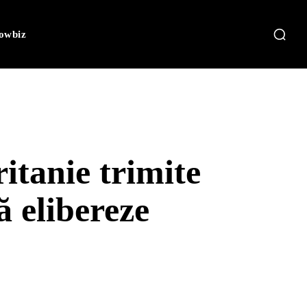
owbiz
itanie trimite
ă elibereze