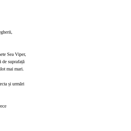
gherii,
hete Sea Viper,
ă de suprafață
ilot mai mari.
cta și urmări
rece