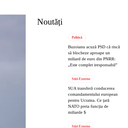
Noutăți
Politică
Buzoianu acuză PSD că riscă
să blocheze aproape un
miliard de euro din PNRR:
„Este complet iresponsabil”
Stiri Externe
SUA transferă conducerea
comandamentului european
pentru Ucraina. Ce țară
NATO preia funcția de
miliarde $
Stiri Externe