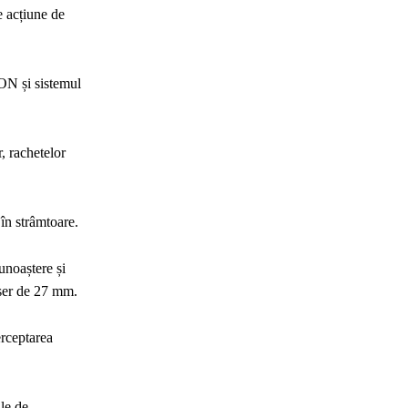
e acțiune de
ON și sistemul
, rachetelor
în strâmtoare.
unoaștere și
ser de 27 mm.
erceptarea
le de