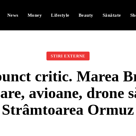
News
Money
Lifestyle
Beauty
Sănătate
Sh
STIRI EXTERNE
punct critic. Marea Br
are, avioane, drone s
Strâmtoarea Ormuz