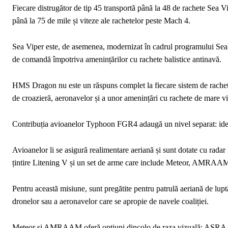
Fiecare distrugător de tip 45 transportă până la 48 de rachete Sea V
până la 75 de mile și viteze ale rachetelor peste Mach 4.
Sea Viper este, de asemenea, modernizat în cadrul programului Se
de comandă împotriva amenințărilor cu rachete balistice antinavă.
HMS Dragon nu este un răspuns complet la fiecare sistem de rachete i
de croazieră, aeronavelor și a unor amenințări cu rachete de mare vi
Contribuția avioanelor Typhoon FGR4 adaugă un nivel separat: ident
Avioanelor li se asigură realimentare aeriană și sunt dotate cu rad
țintire Litening V și un set de arme care include Meteor, AMR
Pentru această misiune, sunt pregătite pentru patrulă aeriană de luptă,
dronelor sau a aeronavelor care se apropie de navele coaliției.
Meteor și AMRAAM oferă opțiuni dincolo de raza vizuală; ASRAAM 