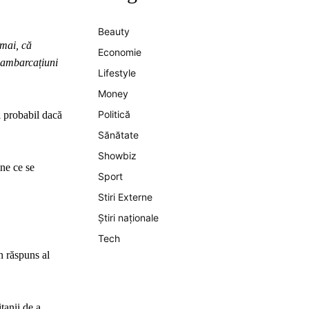
Beauty
 mai, că
Economie
e ambarcațiuni
Lifestyle
Money
Politică
i probabil dacă
Sănătate
Showbiz
ine ce se
Sport
Stiri Externe
Știri naționale
Tech
n răspuns al
tanii de a