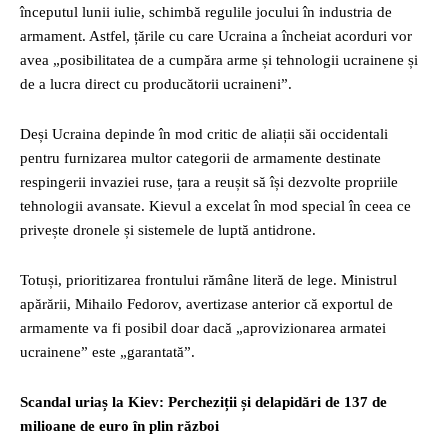
începutul lunii iulie, schimbă regulile jocului în industria de
armament. Astfel, țările cu care Ucraina a încheiat acorduri vor
avea „posibilitatea de a cumpăra arme și tehnologii ucrainene și
de a lucra direct cu producătorii ucraineni”.
Deși Ucraina depinde în mod critic de aliații săi occidentali
pentru furnizarea multor categorii de armamente destinate
respingerii invaziei ruse, țara a reușit să își dezvolte propriile
tehnologii avansate. Kievul a excelat în mod special în ceea ce
privește dronele și sistemele de luptă antidrone.
Totuși, prioritizarea frontului rămâne literă de lege. Ministrul
apărării, Mihailo Fedorov, avertizase anterior că exportul de
armamente va fi posibil doar dacă „aprovizionarea armatei
ucrainene” este „garantată”.
Scandal uriaș la Kiev: Percheziții și delapidări de 137 de
milioane de euro în plin război