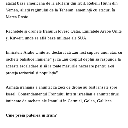
atacat baza americană de la al-Harir din Irbil. Rebelii Huthi din
Yemen, aliații regimului de la Teheran, amenință cu atacuri în
Marea Roșie.
Rachetele și dronele Iranului lovesc Qatar, Emiratele Arabe Unite
și Kuweit, unde se află baze militare ale SUA.
Emiratele Arabe Unite au declarat că „au fost supuse unui atac cu
rachete balistice iraniene” și că „au dreptul deplin să răspundă la
această escaladare și să ia toate măsurile necesare pentru a-și
proteja teritoriul și populația”.
Armata iraniană a anunțat că zeci de drone au fost lansate spre
Israel. Comandamentul Frontului Intern israelian a anunțat tiruri
iminente de rachete ale Iranului în Carmiel, Golan, Galileea.
Cine preia puterea în Iran?