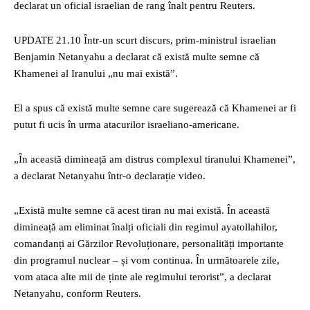
declarat un oficial israelian de rang înalt pentru Reuters.
UPDATE 21.10 Într-un scurt discurs, prim-ministrul israelian
Benjamin Netanyahu a declarat că există multe semne că
Khamenei al Iranului „nu mai există”.
El a spus că există multe semne care sugerează că Khamenei ar fi
putut fi ucis în urma atacurilor israeliano-americane.
„În această dimineață am distrus complexul tiranului Khamenei”,
a declarat Netanyahu într-o declarație video.
„Există multe semne că acest tiran nu mai există. În această
dimineață am eliminat înalți oficiali din regimul ayatollahilor,
comandanți ai Gărzilor Revoluționare, personalități importante
din programul nuclear – și vom continua. În următoarele zile,
vom ataca alte mii de ținte ale regimului terorist”, a declarat
Netanyahu, conform Reuters.