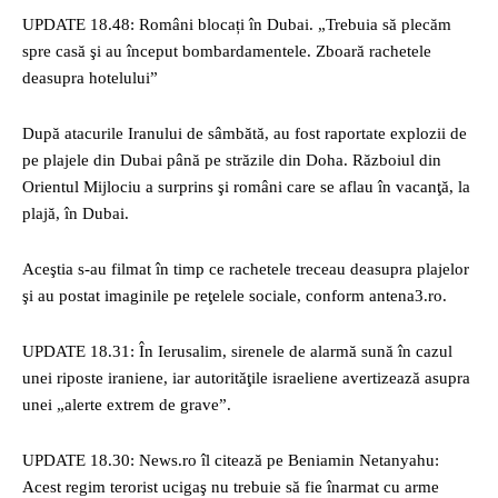
UPDATE 18.48: Români blocați în Dubai. „Trebuia să plecăm
spre casă şi au început bombardamentele. Zboară rachetele
deasupra hotelului”
După atacurile Iranului de sâmbătă, au fost raportate explozii de
pe plajele din Dubai până pe străzile din Doha. Războiul din
Orientul Mijlociu a surprins şi români care se aflau în vacanţă, la
plajă, în Dubai.
Aceştia s-au filmat în timp ce rachetele treceau deasupra plajelor
şi au postat imaginile pe reţelele sociale, conform antena3.ro.
UPDATE 18.31: În Ierusalim, sirenele de alarmă sună în cazul
unei riposte iraniene, iar autorităţile israeliene avertizează asupra
unei „alerte extrem de grave”.
UPDATE 18.30: News.ro îl citează pe Beniamin Netanyahu:
Acest regim terorist ucigaş nu trebuie să fie înarmat cu arme