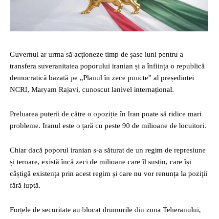
Guvernul ar urma să acționeze timp de șase luni pentru a
transfera suveranitatea poporului iranian și a înființa o republică
democratică bazată pe „Planul în zece puncte” al președintei
NCRI, Maryam Rajavi, cunoscut lanivel internațional.
Preluarea puterii de către o opoziție în Iran poate să ridice mari
probleme. Iranul este o țară cu peste 90 de milioane de locuitori.
Chiar dacă poporul iranian s-a săturat de un regim de represiune
și teroare, există încă zeci de milioane care îl susțin, care își
câștigă existența prin acest regim și care nu vor renunța la poziții
fără luptă.
Forțele de securitate au blocat drumurile din zona Teheranului,