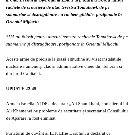
drone. În cadrul Operațiunii Epic Fury, Marina SUA a lansat
rachete de croazieră de atac terestru Tomahawk de pe
submarine și distrugătoare cu rachete ghidate, poziționate în
Orientul Mijlociu.
SUA au folosit pentru atacuri terestre rachetele Tomahawk de pe
submarine și distrugătoare, poziționate în Orientul Mijlociu.
Aceste arme de precizie la joasă altitudine au vizat instalațiile
nucleare iraniene și clădiri administrative cheie din Teheran și
din jurul Capitalei.
UPDATE 22.45.
Armata israeliană IDF a declarat: „Ali Shamkhani, consilier al lui
Ali Khamenei pe probleme de securitate și secretar al Consiliului
de Apărare, a fost eliminat.
Purtătorul de cuvânt al IDF, Effie Darphin, a declarat că