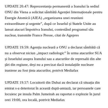
UPDATE 20.47: Reprezentanța permanentă a Iranului la sediul
ONU din Viena a solicitat sâmbătă Agenției Internaționale pentru
Energie Atomică (AIEA) „organizarea unei reuniuni
extraordinare și urgente”, după ce Israelul și Statele Unite au
lansat atacuri împotriva Iranului, contestând programul său
nuclear, transmite France Presse, citat de Agepres
UPDATE 19.59: Agenția nucleară a ONU a declarat sâmbătă că
nu a observat niciun „impact radiologic” în urma atacurilor SUA
și Israelului asupra Iranului sau a atacurilor de represalii din alte
țări din regiune, deși nu a precizat dacă instalațiile nucleare
iraniene au fost ținta atacurilor, potrivit Mediafax
UPDATE 19.57: Locuitorii din Dubai au declarat că situația din
emirat s-a deteriorat în această după-amiază, iar persoanele care
locuiesc pe insula Palm Jumeirah au raportat o explozie în jurul
orei 19:00, ora locală, potrivit Mediafax