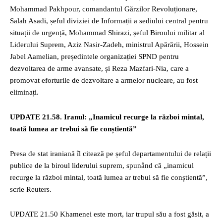
Mohammad Pakhpour, comandantul Gărzilor Revoluționare,
Salah Asadi, șeful diviziei de Informații a sediului central pentru
situații de urgență, Mohammad Shirazi, șeful Biroului militar al
Liderului Suprem, Aziz Nasir-Zadeh, ministrul Apărării, Hossein
Jabel Aamelian, președintele organizației SPND pentru
dezvoltarea de arme avansate, și Reza Mazfari-Nia, care a
promovat eforturile de dezvoltare a armelor nucleare, au fost
eliminați.
UPDATE 21.58. Iranul: „Inamicul recurge la război mintal,
toată lumea ar trebui să fie conștientă”
Presa de stat iraniană îl citează pe șeful departamentului de relații
publice de la biroul liderului suprem, spunând că „inamicul
recurge la război mintal, toată lumea ar trebui să fie conștientă”,
scrie Reuters.
UPDATE 21.50 Khamenei este mort, iar trupul său a fost găsit, a