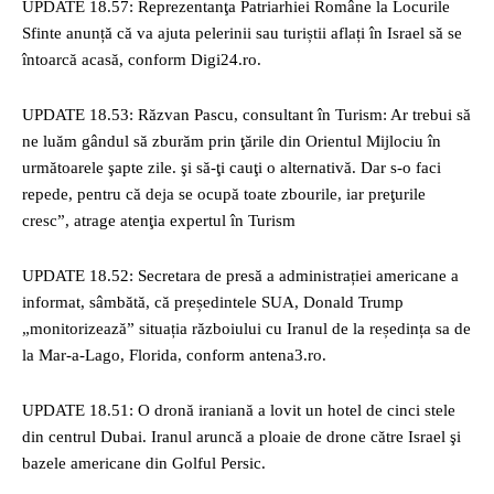
UPDATE 18.57: Reprezentanţa Patriarhiei Române la Locurile
Sfinte anunță că va ajuta pelerinii sau turiștii aflați în Israel să se
întoarcă acasă, conform Digi24.ro.
UPDATE 18.53: Răzvan Pascu, consultant în Turism: Ar trebui să
ne luăm gândul să zburăm prin ţările din Orientul Mijlociu în
următoarele şapte zile. şi să-ţi cauţi o alternativă. Dar s-o faci
repede, pentru că deja se ocupă toate zbourile, iar preţurile
cresc”, atrage atenţia expertul în Turism
UPDATE 18.52: Secretara de presă a administrației americane a
informat, sâmbătă, că președintele SUA, Donald Trump
„monitorizează” situația războiului cu Iranul de la reședința sa de
la Mar-a-Lago, Florida, conform antena3.ro.
UPDATE 18.51: O dronă iraniană a lovit un hotel de cinci stele
din centrul Dubai. Iranul aruncă a ploaie de drone către Israel şi
bazele americane din Golful Persic.