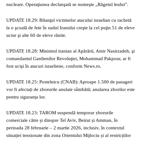
nucleare. Operaţiunea declanşată se numeşte „Răgetul leului”.
UPDATE 18.29: Bilanţul victimelor atacului israelian cu rachetă
la o şcoală de fete în sudul Iranului creşte la cel puţin 51 de eleve
ucise şi alte 60 de eleve rănite.
UPDATE 18.28: Ministrul iranian al Apărării, Amir Nasirzadeh, şi
comandantul Gardienilor Revoluţiei, Mohammad Pakpour, ar fi
fost ucişi în atacuri israeliene, conform News.ro.
UPDATE 18.25: Postelnicu (CNAB): Aproape 1.500 de pasageri
vor fi afectați de zborurile anulate sâmbătă; anularea zborilor este
pentru siguranța lor.
UPDATE 18.23: TAROM suspendă temporar zborurile
comerciale către și dinspre Tel Aviv, Beirut și Amman, în
perioada 28 februarie – 2 martie 2026, inclusiv, în contextul
situației tensionate din zona Orientului Mijlociu și al restricțiilor