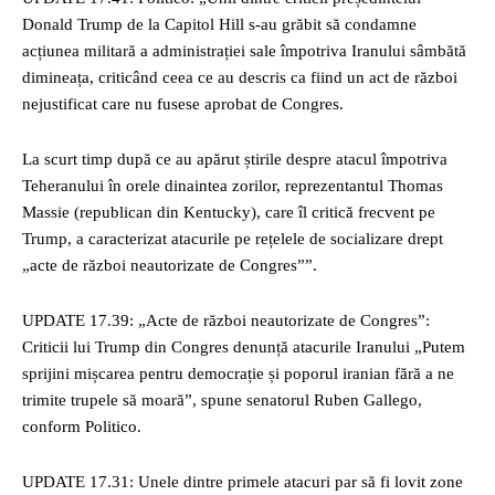
Donald Trump de la Capitol Hill s-au grăbit să condamne
acțiunea militară a administrației sale împotriva Iranului sâmbătă
dimineața, criticând ceea ce au descris ca fiind un act de război
nejustificat care nu fusese aprobat de Congres.
La scurt timp după ce au apărut știrile despre atacul împotriva
Teheranului în orele dinaintea zorilor, reprezentantul Thomas
Massie (republican din Kentucky), care îl critică frecvent pe
Trump, a caracterizat atacurile pe rețelele de socializare drept
„acte de război neautorizate de Congres””.
UPDATE 17.39: „Acte de război neautorizate de Congres”:
Criticii lui Trump din Congres denunță atacurile Iranului „Putem
sprijini mișcarea pentru democrație și poporul iranian fără a ne
trimite trupele să moară”, spune senatorul Ruben Gallego,
conform Politico.
UPDATE 17.31: Unele dintre primele atacuri par să fi lovit zone