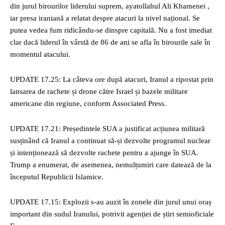
din jurul birourilor liderului suprem, ayatollahul Ali Khamenei ,
iar presa iraniană a relatat despre atacuri la nivel național. Se
putea vedea fum ridicându-se dinspre capitală. Nu a fost imediat
clar dacă liderul în vârstă de 86 de ani se afla în birourile sale în
momentul atacului.
UPDATE 17.25: La câteva ore după atacuri, Iranul a ripostat prin
lansarea de rachete și drone către Israel și bazele militare
americane din regiune, conform Associated Press.
UPDATE 17.21: Președintele SUA a justificat acțiunea militară
susținând că Iranul a continuat să-și dezvolte programul nuclear
și intenționează să dezvolte rachete pentru a ajunge în SUA.
Trump a enumerat, de asemenea, nemulțumiri care datează de la
începutul Republicii Islamice.
UPDATE 17.15: Explozii s-au auzit în zonele din jurul unui oraș
important din sudul Iranului, potrivit agenției de știri semioficiale