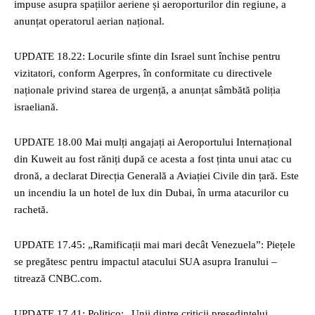
impuse asupra spațiilor aeriene și aeroporturilor din regiune, a
anunțat operatorul aerian național.
UPDATE 18.22: Locurile sfinte din Israel sunt închise pentru
vizitatori, conform Agerpres, în conformitate cu directivele
naționale privind starea de urgență, a anunțat sâmbătă poliția
israeliană.
UPDATE 18.00 Mai mulți angajați ai Aeroportului Internațional
din Kuweit au fost răniți după ce acesta a fost ținta unui atac cu
dronă, a declarat Direcția Generală a Aviației Civile din țară. Este
un incendiu la un hotel de lux din Dubai, în urma atacurilor cu
rachetă.
UPDATE 17.45: „Ramificații mai mari decât Venezuela”: Piețele
se pregătesc pentru impactul atacului SUA asupra Iranului –
titrează CNBC.com.
UPDATE 17.41: Politico: „Unii dintre criticii președintelui