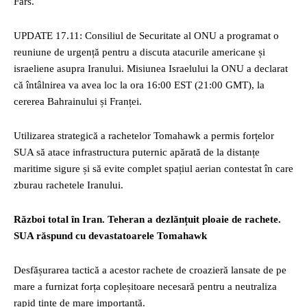
Fars.
UPDATE 17.11: Consiliul de Securitate al ONU a programat o
reuniune de urgență pentru a discuta atacurile americane și
israeliene asupra Iranului. Misiunea Israelului la ONU a declarat
că întâlnirea va avea loc la ora 16:00 EST (21:00 GMT), la
cererea Bahrainului și Franței.
Utilizarea strategică a rachetelor Tomahawk a permis forțelor
SUA să atace infrastructura puternic apărată de la distanțe
maritime sigure și să evite complet spațiul aerian contestat în care
zburau rachetele Iranului.
Război total în Iran. Teheran a dezlănțuit ploaie de rachete.
SUA răspund cu devastatoarele Tomahawk
Desfășurarea tactică a acestor rachete de croazieră lansate de pe
mare a furnizat forța copleșitoare necesară pentru a neutraliza
rapid ținte de mare importanță.