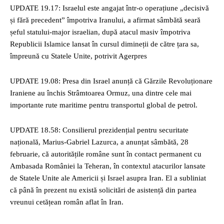
UPDATE 19.17: Israelul este angajat într-o operațiune „decisivă
și fără precedent” împotriva Iranului, a afirmat sâmbătă seară
șeful statului-major israelian, după atacul masiv împotriva
Republicii Islamice lansat în cursul dimineții de către țara sa,
împreună cu Statele Unite, potrivit Agerpres
UPDATE 19.08: Presa din Israel anunță că Gărzile Revoluționare
Iraniene au închis Strâmtoarea Ormuz, una dintre cele mai
importante rute maritime pentru transportul global de petrol.
UPDATE 18.58: Consilierul prezidențial pentru securitate
națională, Marius-Gabriel Lazurca, a anunțat sâmbătă, 28
februarie, că autoritățile române sunt în contact permanent cu
Ambasada României la Teheran, în contextul atacurilor lansate
de Statele Unite ale Americii și Israel asupra Iran. El a subliniat
că până în prezent nu există solicitări de asistență din partea
vreunui cetățean român aflat în Iran.