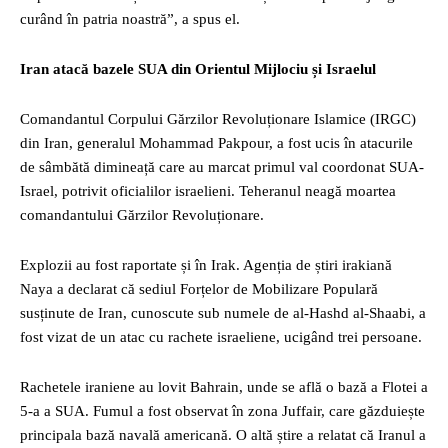
curând în patria noastră”, a spus el.
Iran atacă bazele SUA din Orientul Mijlociu și Israelul
Comandantul Corpului Gărzilor Revoluționare Islamice (IRGC)
din Iran, generalul Mohammad Pakpour, a fost ucis în atacurile
de sâmbătă dimineață care au marcat primul val coordonat SUA-
Israel, potrivit oficialilor israelieni. Teheranul neagă moartea
comandantului Gărzilor Revoluționare.
Explozii au fost raportate și în Irak. Agenția de știri irakiană
Naya a declarat că sediul Forțelor de Mobilizare Populară
susținute de Iran, cunoscute sub numele de al-Hashd al-Shaabi, a
fost vizat de un atac cu rachete israeliene, ucigând trei persoane.
Rachetele iraniene au lovit Bahrain, unde se află o bază a Flotei a
5-a a SUA. Fumul a fost observat în zona Juffair, care găzduiește
principala bază navală americană. O altă știre a relatat că Iranul a