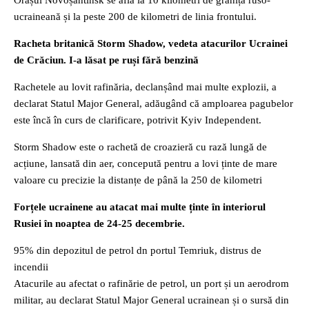
Orașul Novoșahtinsk se află la 10 kilometri de granița ruso-
ucraineană și la peste 200 de kilometri de linia frontului.
Racheta britanică Storm Shadow, vedeta atacurilor Ucrainei
de Crăciun. I-a lăsat pe ruși fără benzină
Rachetele au lovit rafinăria, declanșând mai multe explozii, a
declarat Statul Major General, adăugând că amploarea pagubelor
este încă în curs de clarificare, potrivit Kyiv Independent.
Storm Shadow este o rachetă de croazieră cu rază lungă de
acțiune, lansată din aer, concepută pentru a lovi ținte de mare
valoare cu precizie la distanțe de până la 250 de kilometri
Forțele ucrainene au atacat mai multe ținte în interiorul
Rusiei în noaptea de 24-25 decembrie.
95% din depozitul de petrol dn portul Temriuk, distrus de
incendii
Atacurile au afectat o rafinărie de petrol, un port și un aerodrom
militar, au declarat Statul Major General ucrainean și o sursă din