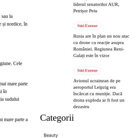
liderul senatorilor AUR,
Petrișor Peiu
 sau la
 și nordice, în
Stiri Externe
Rusia are în plan un nou atac
cu drone cu reacție asupra
României. Regiunea Reni-
Galați este în vizor
egiune. Cele
Stiri Externe
Avionul ucrainean de pe
 mai mare parte
aeroportul Leipzig era
i în
încărcat cu muniție. Dacă
ția sudului
drona exploda ar fi fost un
dezastru
Categorii
mai mare parte a
Beauty