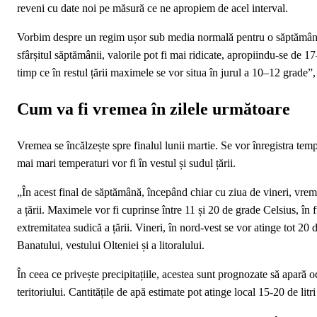
reveni cu date noi pe măsură ce ne apropiem de acel interval.
Vorbim despre un regim ușor sub media normală pentru o săptămână î
sfârșitul săptămânii, valorile pot fi mai ridicate, apropiindu-se de 1
timp ce în restul țării maximele se vor situa în jurul a 10–12 grade”
Cum va fi vremea în zilele următoare
Vremea se încălzește spre finalul lunii martie. Se vor înregistra tem
mai mari temperaturi vor fi în vestul și sudul țării.
„În acest final de săptămână, începând chiar cu ziua de vineri, vre
a țării. Maximele vor fi cuprinse între 11 și 20 de grade Celsius, în f
extremitatea sudică a țării. Vineri, în nord-vest se vor atinge tot 20 
Banatului, vestului Olteniei și a litoralului.
În ceea ce privește precipitațiile, acestea sunt prognozate să apară od
teritoriului. Cantitățile de apă estimate pot atinge local 15-20 de litr