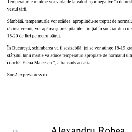
Temperaturile minime vor varia de la valori ușor negative în depresi
vestul țării.
Sâmbătă, temperaturile vor scădea, apropiindu-se treptat de normalul
răcirea vremii, vor apărea și precipitațiile – inițial în sud, iar din c
15-20 de litri pe metru pătrat.
În București, schimbarea va fi sesizabilă: joi se vor atinge 18-19 gr
sfârșitul lunii martie va aduce temperaturi apropiate de normalul ulti
conchis Elena Mateescu.”, a transmis aceasta.
Sursă expresspress.ro
Alexandru Robea