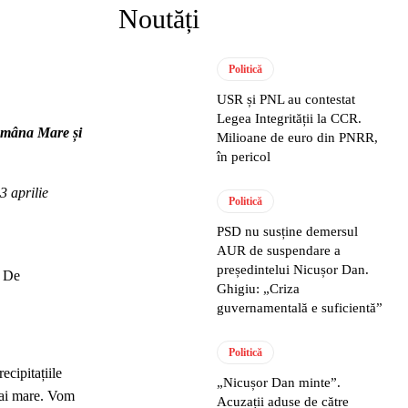
Noutăți
Politică
USR și PNL au contestat
Legea Integrității la CCR.
tămâna Mare și
Milioane de euro din PNRR,
în pericol
3 aprilie
Politică
PSD nu susține demersul
AUR de suspendare a
președintelui Nicușor Dan.
. De
Ghigiu: „Criza
guvernamentală e suficientă”
Politică
ecipitațiile
„Nicușor Dan minte”.
 mai mare. Vom
Acuzații aduse de către