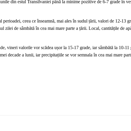
unile din estul Transilvaniei până la minime pozitive de 6-7 grade în ves
 perioadei, ceea ce înseamnă, mai ales în sudul țării, valori de 12-13 g
ursul zilei de sâmbătă în cea mai mare parte a țării. Local, cantitățile de a
ade, vineri valorile vor scădea ușor la 15-17 grade, iar sâmbătă la 10-11 
mei decade a lunii, iar precipitațiile se vor semnala în cea mai mare parte