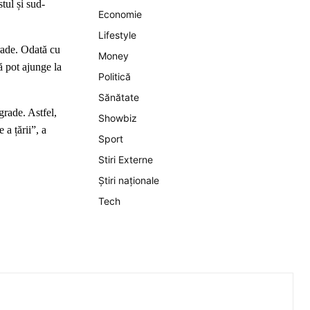
tul și sud-
Economie
Lifestyle
rade. Odată cu
Money
pă pot ajunge la
Politică
Sănătate
grade. Astfel,
Showbiz
 a țării”, a
Sport
Stiri Externe
Știri naționale
Tech