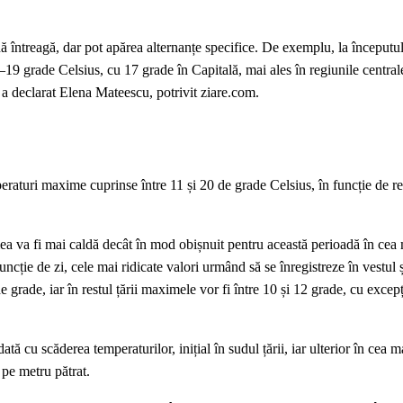
ntreagă, dar pot apărea alternanțe specifice. De exemplu, la începutul
7–19 grade Celsius, cu 17 grade în Capitală, mai ales în regiunile centrale
, a declarat Elena Mateescu, potrivit ziare.com.
peraturi maxime cuprinse între 11 și 20 de grade Celsius, în funcție de r
mea va fi mai caldă decât în mod obișnuit pentru această perioadă în cea
uncție de zi, cele mai ridicate valori urmând să se înregistreze în vestul ș
de grade, iar în restul țării maximele vor fi între 10 și 12 grade, cu excep
ată cu scăderea temperaturilor, inițial în sudul țării, iar ulterior în cea 
i pe metru pătrat.