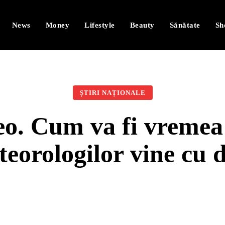
News
Money
Lifestyle
Beauty
Sănătate
Sh
ȘTIRI NAȚIONALE
o. Cum va fi vreme
eorologilor vine cu d