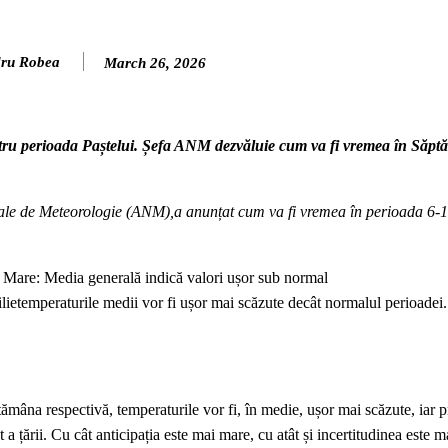
ru Robea
March 26, 2026
tru perioada Paștelui. Șefa ANM dezvăluie cum va fi vremea în Săp
ale de Meteorologie (ANM),a anunțat cum va fi vremea în perioada 6-1
Mare: Media generală indică valori ușor sub normal
ietemperaturile medii vor fi ușor mai scăzute decât normalul perioadei
tămâna respectivă, temperaturile vor fi, în medie, ușor mai scăzute, iar pr
 a țării. Cu cât anticipația este mai mare, cu atât și incertitudinea este