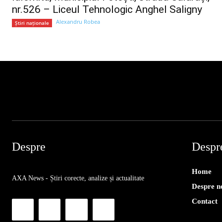
nr.526 – Liceul Tehnologic Anghel Saligny
Alexandru Robea
Știri naționale
Despre
Despr
Home
AXA News - Știri corecte, analize și actualitate
Despre n
Contact