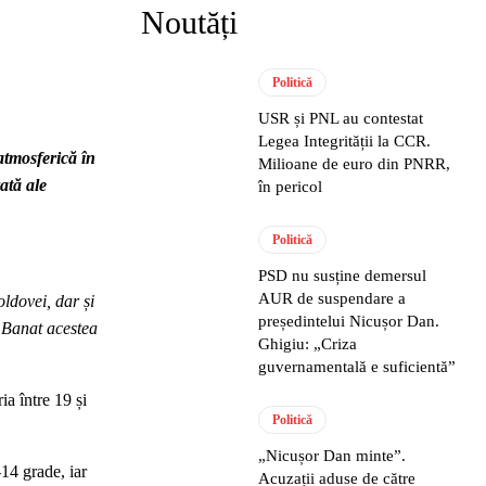
Noutăți
Politică
USR și PNL au contestat
Legea Integrității la CCR.
atmosferică în
Milioane de euro din PNRR,
ată ale
în pericol
Politică
PSD nu susține demersul
AUR de suspendare a
oldovei, dar și
președintelui Nicușor Dan.
n Banat acestea
Ghigiu: „Criza
guvernamentală e suficientă”
a între 19 și
Politică
„Nicușor Dan minte”.
14 grade, iar
Acuzații aduse de către