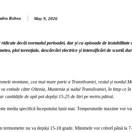
ndru Robea
May 9, 2026
idicate decât normalul perioadei, dar și cu episoade de instabilitate 
o, ploi torențiale, descărcări electrice și intensificări de scurtă dur
l zonele montane, cea mai mare parte a Transilvaniei, vestul și nordul M
e va extinde către Oltenia, Muntenia și sudul Transilvaniei, în timp ce î
ar cantitățile de apă pot depăși 15-25 de litri pe metru pătrat.
este media specifică începutului lunii mai. Temperaturile maxime vor vari
 din termometre nu va depăși 15-18 grade. Minimele vor coborî până la 7-