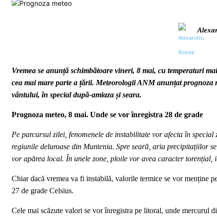
Alexa
Vremea se anunță schimbătoare vineri, 8 mai, cu temperaturi mai r
cea mai mare parte a țării. Meteorologii ANM anunțat prognoza mete
vântului, în special după-amiaza și seara.
Prognoza meteo, 8 mai. Unde se vor înregistra 28 de grade
Pe parcursul zilei, fenomenele de instabilitate vor afecta în specia
regiunile deluroase din Muntenia. Spre seară, aria precipitațiilor s
vor apărea local. În unele zone, ploile vor avea caracter torențial, i
Chiar dacă vremea va fi instabilă, valorile termice se vor menține p
27 de grade Celsius.
Cele mai scăzute valori se vor înregistra pe litoral, unde mercurul