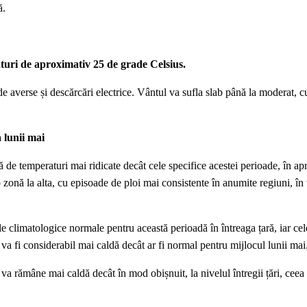
ă.
turi de aproximativ 25 de grade Celsius.
e de averse și descărcări electrice. Vântul va sufla slab până la moderat, 
 lunii mai
ă de temperaturi mai ridicate decât cele specifice acestei perioade, în ap
 o zonă la alta, cu episoade de ploi mai consistente în anumite regiuni, în 
le climatologice normale pentru această perioadă în întreaga țară, iar ce
 va fi considerabil mai caldă decât ar fi normal pentru mijlocul lunii mai
va rămâne mai caldă decât în mod obișnuit, la nivelul întregii țări, ceea