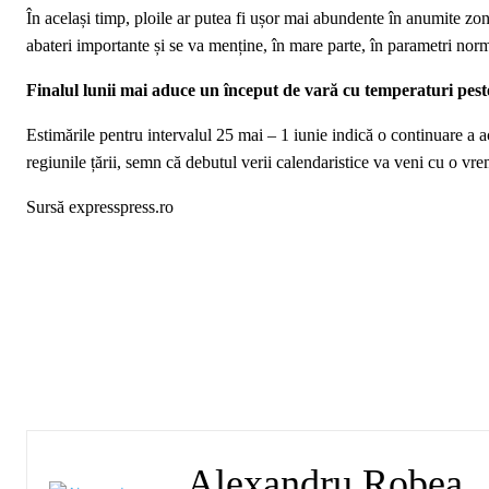
În același timp, ploile ar putea fi ușor mai abundente în anumite zone
abateri importante și se va menține, în mare parte, în parametri norm
Finalul lunii mai aduce un început de vară cu temperaturi pes
Estimările pentru intervalul 25 mai – 1 iunie indică o continuare a a
regiunile țării, semn că debutul verii calendaristice va veni cu o vre
Sursă expresspress.ro
Alexandru Robea