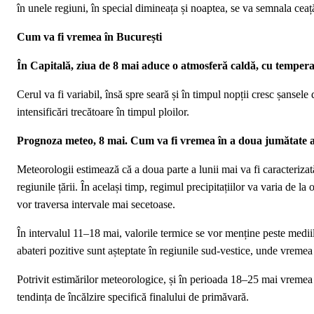
în unele regiuni, în special dimineața și noaptea, se va semnala ceaț
Cum va fi vremea în București
În Capitală, ziua de 8 mai aduce o atmosferă caldă, cu tempera
Cerul va fi variabil, însă spre seară și în timpul nopții cresc șansel
intensificări trecătoare în timpul ploilor.
Prognoza meteo, 8 mai. Cum va fi vremea în a doua jumătate a
Meteorologii estimează că a doua parte a lunii mai va fi caracterizat
regiunile țării. În același timp, regimul precipitațiilor va varia de la
vor traversa intervale mai secetoase.
În intervalul 11–18 mai, valorile termice se vor menține peste medii
abateri pozitive sunt așteptate în regiunile sud-vestice, unde vremea
Potrivit estimărilor meteorologice, și în perioada 18–25 mai vremea 
tendința de încălzire specifică finalului de primăvară.