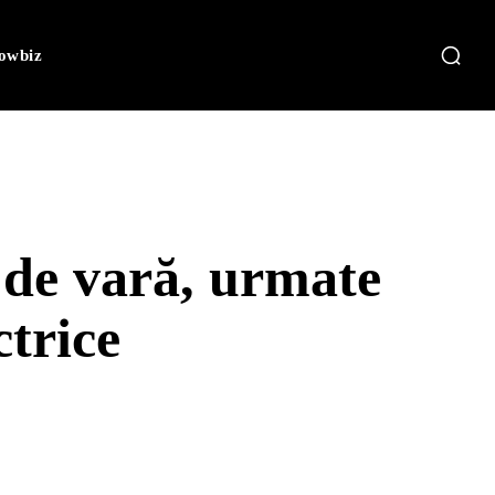
owbiz
 de vară, urmate
ctrice