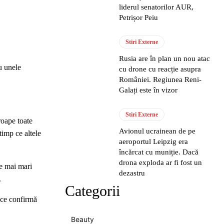
liderul senatorilor AUR,
Petrișor Peiu
Stiri Externe
Rusia are în plan un nou atac
cu unele
cu drone cu reacție asupra
României. Regiunea Reni-
Galați este în vizor
Stiri Externe
roape toate
Avionul ucrainean de pe
timp ce altele
aeroportul Leipzig era
încărcat cu muniție. Dacă
drona exploda ar fi fost un
le mai mari
dezastru
.
Categorii
 ce confirmă
Beauty