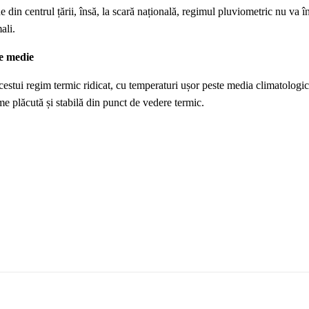
 din centrul țării, însă, la scară națională, regimul pluviometric nu va în
ali.
te medie
cestui regim termic ridicat, cu temperaturi ușor peste media climatologic
me plăcută și stabilă din punct de vedere termic.