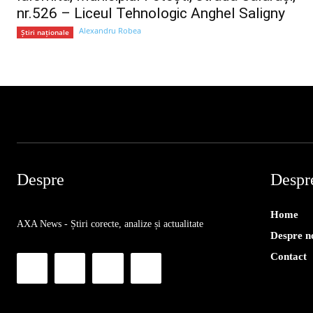
nr.526 – Liceul Tehnologic Anghel Saligny
Alexandru Robea
Știri naționale
Despre
Despr
Home
AXA News - Știri corecte, analize și actualitate
Despre n
Contact