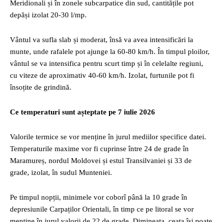
Meridionali și în zonele subcarpatice din sud, cantitățile pot
depăși izolat 20-30 l/mp.
Vântul va sufla slab și moderat, însă va avea intensificări la
munte, unde rafalele pot ajunge la 60-80 km/h. În timpul ploilor,
vântul se va intensifica pentru scurt timp și în celelalte regiuni,
cu viteze de aproximativ 40-60 km/h. Izolat, furtunile pot fi
însoțite de grindină.
Ce temperaturi sunt așteptate pe 7 iulie 2026
Valorile termice se vor menține în jurul mediilor specifice datei.
Temperaturile maxime vor fi cuprinse între 24 de grade în
Maramureș, nordul Moldovei și estul Transilvaniei și 33 de
grade, izolat, în sudul Munteniei.
Pe timpul nopții, minimele vor coborî până la 10 grade în
depresiunile Carpaților Orientali, în timp ce pe litoral se vor
menține în jurul valorii de 22 de grade. Dimineața, ceața își poate