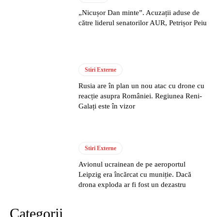
„Nicușor Dan minte”. Acuzații aduse de
către liderul senatorilor AUR, Petrișor Peiu
Stiri Externe
Rusia are în plan un nou atac cu drone cu
reacție asupra României. Regiunea Reni-
Galați este în vizor
Stiri Externe
Avionul ucrainean de pe aeroportul
Leipzig era încărcat cu muniție. Dacă
drona exploda ar fi fost un dezastru
Categorii