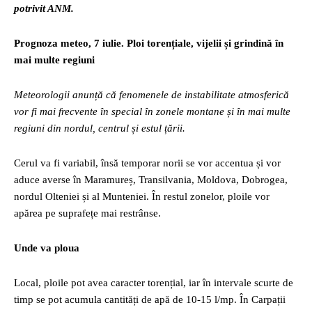
potrivit ANM.
Prognoza meteo, 7 iulie. Ploi torențiale, vijelii și grindină în
mai multe regiuni
Meteorologii anunță că fenomenele de instabilitate atmosferică
vor fi mai frecvente în special în zonele montane și în mai multe
regiuni din nordul, centrul și estul țării.
Cerul va fi variabil, însă temporar norii se vor accentua și vor
aduce averse în Maramureș, Transilvania, Moldova, Dobrogea,
nordul Olteniei și al Munteniei. În restul zonelor, ploile vor
apărea pe suprafețe mai restrânse.
Unde va ploua
Local, ploile pot avea caracter torențial, iar în intervale scurte de
timp se pot acumula cantități de apă de 10-15 l/mp. În Carpații