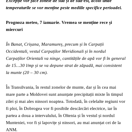
Excepție vor face zonele de sud și de sud-est, acolo unde
temperaturile se vor menține peste mediile specifice perioadei.
Prognoza meteo, 7 ianuarie. Vremea se menține rece și
miercuri
În Banat, Crișana, Maramureș, precum și în Carpații
Occidentali, vestul Carpaților Meridionali și în nordul
Carpaților Orientali va ninge, cantitățile de apă vor fi în general
de 15…30 l/mp și se va depune strat de zăpadă, mai consistent
la munte (20 – 30 cm).
În Transilvania, în restul zonelor de munte, dar și în cea mai
mare parte a Moldovei sunt anunțate precipitații mixte în timpul
zilei și mai ales ninsori noaptea. Totodată, în celelalte regiuni vor
fi ploi, în Dobrogea vor fi posibile descărcări electrice, iar în
partea a doua a intervalului, în Oltenia și în vestul și nordul
Munteniei, vor fi și lapovițe și ninsori, au mai anunțat cei de la
ANM.