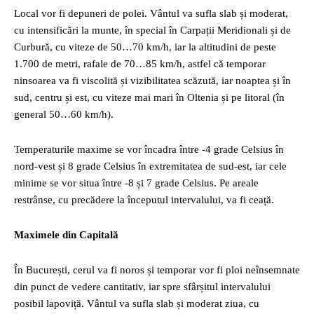
Local vor fi depuneri de polei. Vântul va sufla slab și moderat,
cu intensificări la munte, în special în Carpații Meridionali și de
Curbură, cu viteze de 50…70 km/h, iar la altitudini de peste
1.700 de metri, rafale de 70…85 km/h, astfel că temporar
ninsoarea va fi viscolită și vizibilitatea scăzută, iar noaptea și în
sud, centru și est, cu viteze mai mari în Oltenia și pe litoral (în
general 50…60 km/h).
Temperaturile maxime se vor încadra între -4 grade Celsius în
nord-vest și 8 grade Celsius în extremitatea de sud-est, iar cele
minime se vor situa între -8 și 7 grade Celsius. Pe areale
restrânse, cu precădere la începutul intervalului, va fi ceață.
Maximele din Capitală
În București, cerul va fi noros și temporar vor fi ploi neînsemnate
din punct de vedere cantitativ, iar spre sfârșitul intervalului
posibil lapoviță. Vântul va sufla slab și moderat ziua, cu