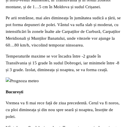
și nord-vestul Munteniei, în Transilvania și în restul zonelor
montane, și de 1…5 cm în Moldova și sudul Crișanei.
Pe arii restrânse, mai ales dimineața în jumătatea sudică a țării, se
pot forma depuneri de polei. Vântul va sufla slab și moderat, cu
intensificări în zonele înalte ale Carpaților de Curbură, Carpaților
Meridionali și Munților Banatului, unde vitezele vor ajunge la
60…80 km/h, viscolind temporar ninsoarea.
Temperaturile maxime se vor încadra între -2 grade în
Transilvania și 15 grade în sudul Dobrogei, iar minimele între -8
și 3 grade. Izolat, dimineața și noaptea, se va forma ceață.
București
Vremea va fi mai rece față de ziua precedentă. Cerul va fi noros,
cu ploi dimineața și din nou spre seară și noaptea, însoțite de
polei.