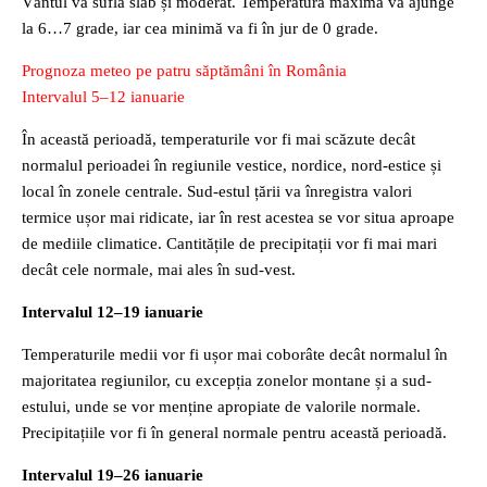
Vântul va sufla slab și moderat. Temperatura maximă va ajunge
la 6…7 grade, iar cea minimă va fi în jur de 0 grade.
Prognoza meteo pe patru săptămâni în România
Intervalul 5–12 ianuarie
În această perioadă, temperaturile vor fi mai scăzute decât
normalul perioadei în regiunile vestice, nordice, nord-estice și
local în zonele centrale. Sud-estul țării va înregistra valori
termice ușor mai ridicate, iar în rest acestea se vor situa aproape
de mediile climatice. Cantitățile de precipitații vor fi mai mari
decât cele normale, mai ales în sud-vest.
Intervalul 12–19 ianuarie
Temperaturile medii vor fi ușor mai coborâte decât normalul în
majoritatea regiunilor, cu excepția zonelor montane și a sud-
estului, unde se vor menține apropiate de valorile normale.
Precipitațiile vor fi în general normale pentru această perioadă.
Intervalul 19–26 ianuarie