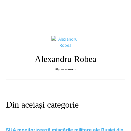
Alexandru Robea
https://axanews.ro
Din aceiași categorie
SUA monitorizează mișcările militare ale Rusiei din