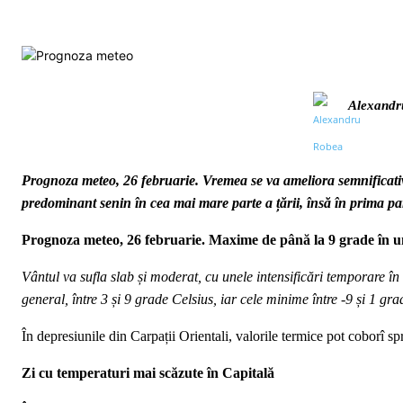
Alexandr
Prognoza meteo, 26 februarie. Vremea se va ameliora semnificativ,
predominant senin în cea mai mare parte a țării, însă în prima part
Prognoza meteo, 26 februarie. Maxime de până la 9 grade în 
Vântul va sufla slab și moderat, cu unele intensificări temporare î
general, între 3 și 9 grade Celsius, iar cele minime între -9 și 1 gra
În depresiunile din Carpații Orientali, valorile termice pot coborî s
Zi cu temperaturi mai scăzute în Capitală