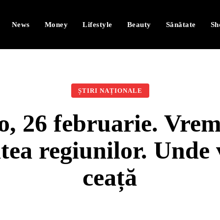
News
Money
Lifestyle
Beauty
Sănătate
Sh
ȘTIRI NAȚIONALE
, 26 februarie. Vreme
tea regiunilor. Unde v
ceață