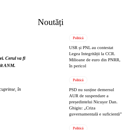
Noutăți
Politică
USR și PNL au contestat
Legea Integrității la CCR.
i. Cerul va fi
Milioane de euro din PNRR,
ivit ANM.
în pericol
Politică
cuprinse, în
PSD nu susține demersul
AUR de suspendare a
președintelui Nicușor Dan.
Ghigiu: „Criza
guvernamentală e suficientă”
Politică