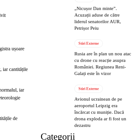
„Nicușor Dan minte”.
vit
Acuzații aduse de către
liderul senatorilor AUR,
Petrișor Peiu
Stiri Externe
gistra ușoare
Rusia are în plan un nou atac
cu drone cu reacție asupra
României. Regiunea Reni-
iar cantitățile
Galați este în vizor
Stiri Externe
normalul, iar
eteorologie
Avionul ucrainean de pe
aeroportul Leipzig era
încărcat cu muniție. Dacă
itățile de
drona exploda ar fi fost un
dezastru
Categorii