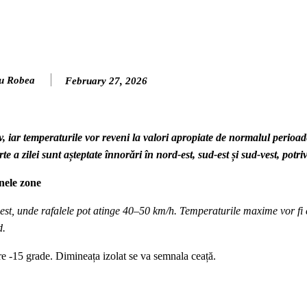
u Robea
February 27, 2026
 iar temperaturile vor reveni la valori apropiate de normalul perioade
e a zilei sunt așteptate înnorări în nord-est, sud-est și sud-vest, potr
unele zone
n est, unde rafalele pot atinge 40–50 km/h. Temperaturile maxime vor fi 
d.
pre -15 grade. Dimineața izolat se va semnala ceață.