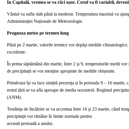
În Capitală, vremea se va răci ușor. Cerul va fi variabil, deven
Vântul va sufla slab până la moderat. Temperatura maximă va ajunge 
Administrației Naționale de Meteorologie.
Prognoza meteo pe termen lung
Până pe 2 martie, valorile termice vor depăși mediile climatologice, i
excedente.
În prima săptămână din martie, între 2 și 9, temperaturile medii vor r
de precipitații se vor menține apropiate de mediile obișnuite.
Primăvara își va face simțită prezența și în perioada 9 – 16 martie, c
restul țării se va afla aproape de media sezonieră. Regimul precipita
(ANM).
Tendința de încălzire se va accentua între 16 și 23 martie, când tempe
precipitații vor rămâne în limite normale pentru
această perioadă a anului.