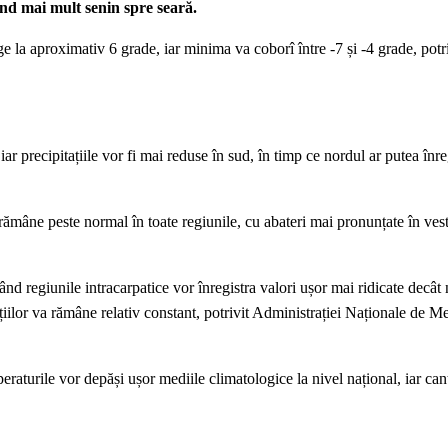
ind mai mult senin spre seară.
la aproximativ 6 grade, iar minima va coborî între -7 și -4 grade, potri
ar precipitațiile vor fi mai reduse în sud, în timp ce nordul ar putea înre
ămâne peste normal în toate regiunile, cu abateri mai pronunțate în vest, 
ând regiunile intracarpatice vor înregistra valori ușor mai ridicate decât 
țiilor va rămâne relativ constant, potrivit Administrației Naționale de M
raturile vor depăși ușor mediile climatologice la nivel național, iar cant