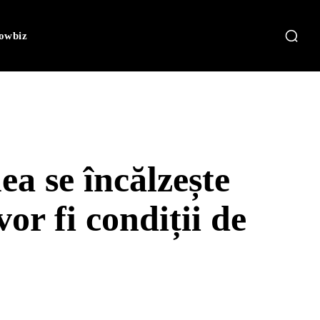
owbiz
a se încălzește
or fi condiții de