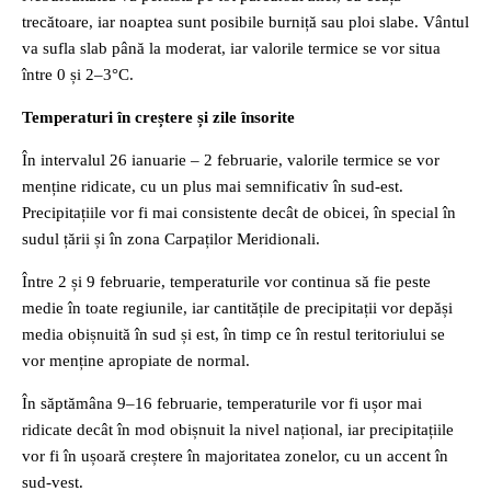
trecătoare, iar noaptea sunt posibile burniță sau ploi slabe. Vântul
va sufla slab până la moderat, iar valorile termice se vor situa
între 0 și 2–3°C.
Temperaturi în creștere și zile însorite
În intervalul 26 ianuarie – 2 februarie, valorile termice se vor
menține ridicate, cu un plus mai semnificativ în sud-est.
Precipitațiile vor fi mai consistente decât de obicei, în special în
sudul țării și în zona Carpaților Meridionali.
Între 2 și 9 februarie, temperaturile vor continua să fie peste
medie în toate regiunile, iar cantitățile de precipitații vor depăși
media obișnuită în sud și est, în timp ce în restul teritoriului se
vor menține apropiate de normal.
În săptămâna 9–16 februarie, temperaturile vor fi ușor mai
ridicate decât în mod obișnuit la nivel național, iar precipitațiile
vor fi în ușoară creștere în majoritatea zonelor, cu un accent în
sud-vest.