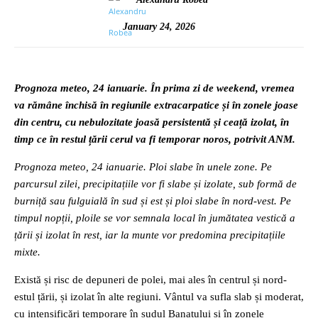
January 24, 2026
Prognoza meteo, 24 ianuarie. În prima zi de weekend, vremea
va rămâne închisă în regiunile extracarpatice și în zonele joase
din centru, cu nebulozitate joasă persistentă și ceață izolat, în
timp ce în restul țării cerul va fi temporar noros, potrivit ANM.
Prognoza meteo, 24 ianuarie. Ploi slabe în unele zone. Pe
parcursul zilei, precipitațiile vor fi slabe și izolate, sub formă de
burniță sau fulguială în sud și est și ploi slabe în nord-vest. Pe
timpul nopții, ploile se vor semnala local în jumătatea vestică a
țării și izolat în rest, iar la munte vor predomina precipitațiile
mixte.
Există și risc de depuneri de polei, mai ales în centrul și nord-
estul țării, și izolat în alte regiuni. Vântul va sufla slab și moderat,
cu intensificări temporare în sudul Banatului și în zonele