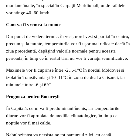
montane înalte, în special în Carpații Meridionali, unde rafalele
vor atinge 40–60 km/h.
Cum va fi vremea la munte
Din punct de vedere termic, în vest, nord-vest și parțial în centru,
precum și la munte, temperaturile vor fi ușor mai ridicate decât în
ziua precedentă, depășind valorile normale pentru această
perioadă, în timp ce în restul țării nu vor fi variații semnificative.
Maximele vor fi cuprinse între -2…-1°C în nordul Moldovei și
izolat în Transilvania și 10–11°C în zona de deal a Crișanei, iar
minimele între -6 și 6°C.
Prognoza pentru București
În Capitală, cerul va fi predominant închis, iar temperaturile
diurne vor fi apropiate de mediile climatologice, în timp ce
nopțile vor fi mai calde.
Nebulozitatea va persista pe tot parcursul zilei, cu ceață