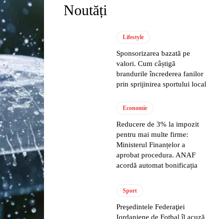
Noutăți
Lifestyle
Sponsorizarea bazată pe
valori. Cum câștigă
brandurile încrederea fanilor
prin sprijinirea sportului local
Economie
Reducere de 3% la impozit
pentru mai multe firme:
Ministerul Finanțelor a
aprobat procedura. ANAF
acordă automat bonificația
Sport
Preşedintele Federaţiei
Iordaniene de Fotbal îl acuză