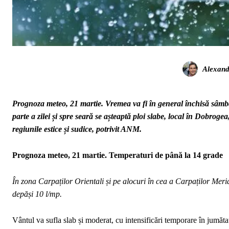
Alexand
Prognoza meteo, 21 martie. Vremea va fi în general închisă sâmbăt
parte a zilei și spre seară se așteaptă ploi slabe, local în Dobrogea
regiunile estice și sudice, potrivit ANM.
Prognoza meteo, 21 martie. Temperaturi de până la 14 grade
În zona Carpaților Orientali și pe alocuri în cea a Carpaților Meridi
depăși 10 l/mp.
Vântul va sufla slab și moderat, cu intensificări temporare în jumăta