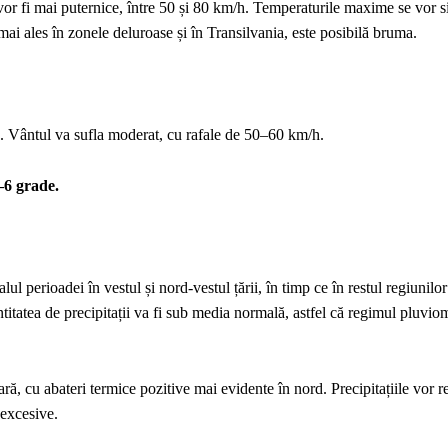
 vor fi mai puternice, între 50 și 80 km/h. Temperaturile maxime se vor si
mai ales în zonele deluroase și în Transilvania, este posibilă bruma.
a. Vântul va sufla moderat, cu rafale de 50–60 km/h.
–6 grade.
l perioadei în vestul și nord-vestul țării, în timp ce în restul regiunilor
itatea de precipitații va fi sub media normală, astfel că regimul pluviom
ară, cu abateri termice pozitive mai evidente în nord. Precipitațiile vor r
 excesive.