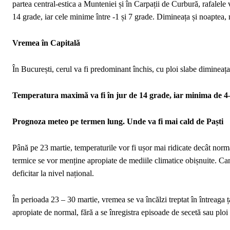
partea central-estica a Munteniei și în Carpații de Curbură, rafalele
14 grade, iar cele minime între -1 și 7 grade. Dimineața și noaptea, 
Vremea în Capitală
În București, cerul va fi predominant închis, cu ploi slabe dimineaț
Temperatura maximă va fi în jur de 14 grade, iar minima de 4
Prognoza meteo pe termen lung. Unde va fi mai cald de Paști
Până pe 23 martie, temperaturile vor fi ușor mai ridicate decât normalu
termice se vor menține apropiate de mediile climatice obișnuite. Cant
deficitar la nivel național.
În perioada 23 – 30 martie, vremea se va încălzi treptat în întreaga ț
apropiate de normal, fără a se înregistra episoade de secetă sau ploi