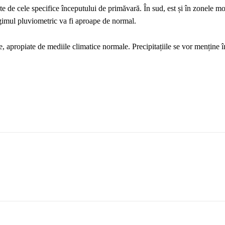
ate de cele specifice începutului de primăvară. În sud, est și în zonele m
 regimul pluviometric va fi aproape de normal.
, apropiate de mediile climatice normale. Precipitațiile se vor menține î