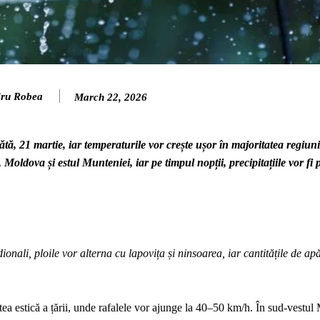
ru Robea
March 22, 2026
ă, 21 martie, iar temperaturile vor crește ușor în majoritatea regiuni
, Moldova și estul Munteniei, iar pe timpul nopții, precipitațiile vor fi 
onali, ploile vor alterna cu lapovița și ninsoarea, iar cantitățile de apă
tea estică a țării, unde rafalele vor ajunge la 40–50 km/h. În sud-vestul