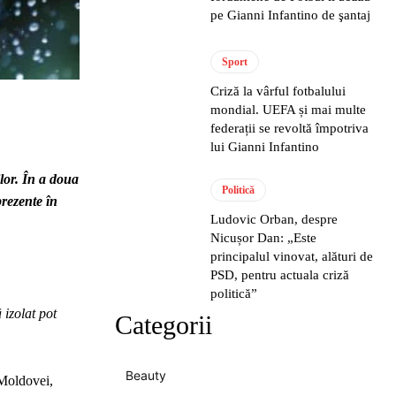
pe Gianni Infantino de şantaj
Sport
Criză la vârful fotbalului
mondial. UEFA și mai multe
federații se revoltă împotriva
lui Gianni Infantino
lor. În a doua
Politică
prezente în
Ludovic Orban, despre
Nicușor Dan: „Este
principalul vinovat, alături de
PSD, pentru actuala criză
politică”
 izolat pot
Categorii
Beauty
 Moldovei,